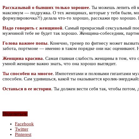
Рассказывай о бывших только хорошее
. Ты можешь лепить ей 
максимум — подружка. О тех женщинах, которые у тебя были, мож
формулировочка?!) делала что-то хорошо, расскажи про хорошо. П
Надо говорить с женщиной
. Самый прекрасный сексуальный пое
мужчиной тебе не будет так хорошо. Женщина-собеседник, партнер
Голова важнее попы
. Конечно, тренер по фитнесу может вызвать
забота, портмоне — именно в таком порядке они нас оценивают. Н
Женщина красива
. Самая главная слабость женщины в том, что 
умной женщине важно знать, что она хорошо выглядит.
Ты способен на многое
. Импотентами и половыми гигантами мужч
способен. Сам удивишься, какой ты оказывается кролик-энерджайз
Останься в ее истории
. Ты должен вести себя так, чтобы потом, 
Поделиться:
Facebook
Twitter
Pinterest