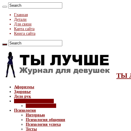
Главная
Детали
Для связи
Карта сайта
Книга сайта
ТЫ 
Афоризмы
Здоровье
Дело рук
Мужчина и женщина
Техника флирта
Психология
Интервью
Психология общения
Психология успеха
Тесты