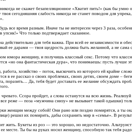
никогда не скажет безапелляционное «Хватит пить!» (как бы умно о
у твоя сегодняшняя слабость никогда не станет поводом для упрека,
».
, будь все время разным. Иначе ты не интересен через 3 раза, особе
в упсик!» Что только подтверждает сказанное.
на действительно для тебя важна. При всей ее независимости и обе
ливай ее дарами — твоя щедрость должна быть желанной, а не сама
ом юмора женщину, и получишь классный секс. Потому что классный
тся «но она фантастическая дура», что понимаешь: пусть лучше эт
и, работа, хозяйство – поток, выскочить из которого ей крайне сло
я в ее рассказ о своих проблемах, своих детях, своем доме – беги!
ота, поразить… Да, тебя будет доставать ее желание обсуждать пр
того.
х, чревато. Ссора пройдет, а слова останутся на всю жизнь. Реализ
м все реже — поза «мужчина снизу» не вызывает такой одышки) толь
борки женщин между собой! Они рано или поздно помирятся, а ты о
ице) решил их помирить, дабы сохранить мир в «семье». В результа
тоит жить. Букеты из роз — это хорошо, но недостаточно. Альтруи
ее месте. Ты бы на руках носил женщину, способную так тебя радо