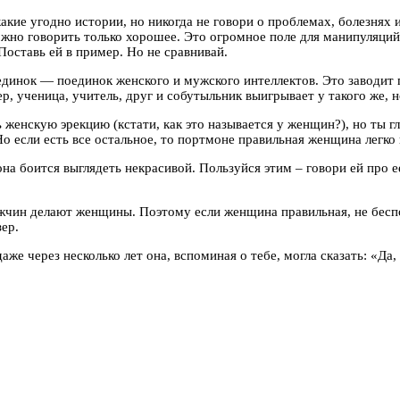
какие угодно истории, но никогда не говори о проблемах, болезнях
но говорить только хорошее. Это огромное поле для манипуляций.
оставь ей в пример. Но не сравнивай.
динок — поединок женского и мужского интеллектов. Это заводит 
, ученица, учитель, друг и собутыльник выигрывает у такого же, 
 женскую эрекцию (кстати, как это называется у женщин?), но ты г
о если есть все остальное, то портмоне правильная женщина легко
она боится выглядеть некрасивой. Пользуйся этим – говори ей про 
ин делают женщины. Поэтому если женщина правильная, не беспокой
ер.
даже через несколько лет она, вспоминая о тебе, могла сказать: «Да