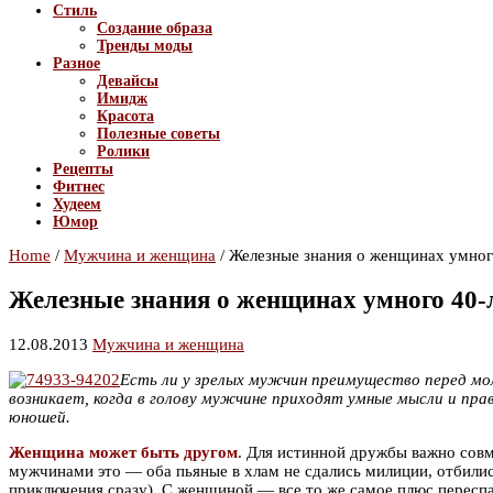
Стиль
Создание образа
Тренды моды
Разное
Девайсы
Имидж
Красота
Полезные советы
Ролики
Рецепты
Фитнес
Худеем
Юмор
Home
/
Мужчина и женщина
/
Железные знания о женщинах умног
Железные знания о женщинах умного 40
12.08.2013
Мужчина и женщина
Есть ли у зрелых мужчин преимущество перед мол
возникает, когда в голову мужчине приходят умные мысли и пр
юношей.
Женщина может быть другом
. Для истинной дружбы важно совм
мужчинами это — оба пьяные в хлам не сдались милиции, отбились 
приключения сразу). С женщиной — все то же самое плюс переспа