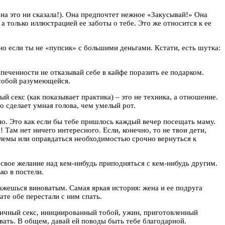
на это ни сказала!). Она предпочтет нежное «Закусывай!» Она
 а только иллюстрацией ее заботы о тебе. Это же относится к ее
нно если ты не «пупсик» с большими деньгами. Кстати, есть шутка:
спеченности не отказывай себе в кайфе поразить ее подарком.
 собой разумеющейся.
 секс (как показывает практика) – это не техника, а отношение.
о сделает умная голова, чем умелый рот.
жно. Это как если бы тебе пришлось каждый вечер посещать маму.
 Там нет ничего интересного. Если, конечно, то не твои дети,
облемы или оправдаться необходимостью срочно вернуться к
уй свое желание над кем-нибудь приподняться с кем-нибудь другим.
ко в постели.
кажешься виноватым. Самая яркая история: жена и ее подруга
те обе перестали с ним спать.
стичный секс, инициированный тобой, ужин, приготовленный
вать. В общем, давай ей поводы быть тебе благодарной.