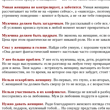
Умная женщина не контролирует, а заботится
. Умная женщина 
рассчитывает на тебя не на «прямо сейчас», а «навсегда», поэтом
утреннему поведению – компот и бульон, а не «я же тебе говорила
Мужчина должен быть загадочным
. Не рассказывай о себе все
«В условиях кризиса пупсик в любой момент может превратиться 
Мужчина должен быть щедрым
. Не экономь на женщине, если о
Цена при этом практически не играет никакой роли. Но и не зава
Секс у женщины в голове
. Найди себе умную, с хорошим чувств
«Она делает фантастический минет» настолько часто сопровождае
У нее больше проблем
. У нее есть мужчины, муж, дети, родител
Но не надо выслушивать: если разговор на любую тему превращаетс
дом и жена. Твоя задача – встряхнуть женщину, вытащить из бол
обязанностям, но то время, на которое она про все забудет, стоит 
Нельзя оскорблять женщину
. Во-первых, это глупо, а во-вторы
С женщиной ты должен быть сверху (и то не всегда, а с возрасто
Нельзя участвовать в их конфликтах
. Никогда не влезай в раз
поссорились из-за любовника. Муж (и любовник подруги в одном л
Нужно давать женщине
. Ради благодарного женского взгляда с
тобой, подарок, купленный тобой… На секунду представь себя на 