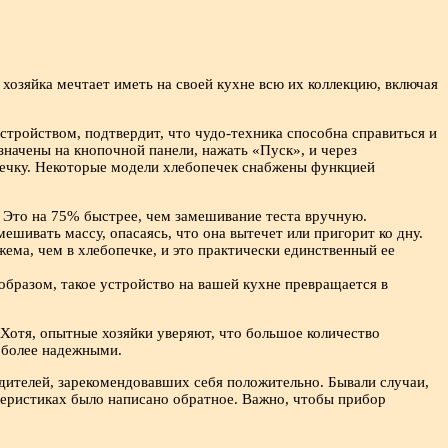
хозяйка мечтает иметь на своей кухне всю их коллекцию, включая
стройством, подтвердит, что чудо-техника способна справиться и
начены на кнопочной панели, нажать «Пуск», и через
печку. Некоторые модели хлебопечек снабжены функцией
. Это на 75% быстрее, чем замешивание теста вручную.
ешивать массу, опасаясь, что она вытечет или пригорит ко дну.
ема, чем в хлебопечке, и это практически единственный ее
образом, такое устройство на вашей кухне превращается в
 Хотя, опытные хозяйки уверяют, что большое количество
и более надежными.
дителей, зарекомендовавших себя положительно. Бывали случаи,
теристиках было написано обратное. Важно, чтобы прибор