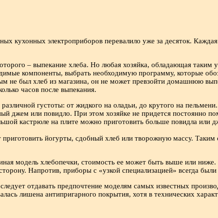
ых кухонных электроприборов перевалило уже за десяток. Каждая 
оторого – выпекание хлеба. Но любая хозяйка, обладающая таким у
одимые компоненты, выбрать необходимую программу, которые обоз
ым не был хлеб из магазина, он не может превзойти домашнюю вы
колько часов после выпекания.
азличной густоты: от жидкого на оладьи, до крутого на пельмени
чный джем или повидло. При этом хозяйке не придется постоянно пом
ьшой кастрюле на плите можно приготовить больше повидла или дж
т приготовить йогурты, сдобный хлеб или творожную массу. Таким 
 иная модель хлебопечки, стоимость ее может быть выше или ниже.
 сторону. Напротив, приборы с «узкой специализацией» всегда был
 следует отдавать предпочтение моделям самых известных произво
валась лишена антипригарного покрытия, хотя в технических харак