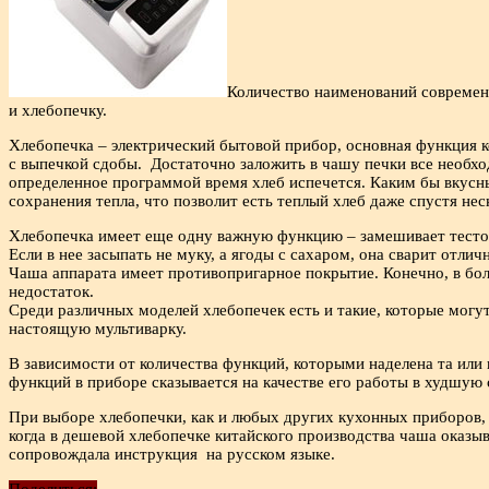
Количество наименований современн
и хлебопечку.
Хлебопечка – электрический бытовой прибор, основная функция к
с выпечкой сдобы. Достаточно заложить в чашу печки все необх
определенное программой время хлеб испечется. Каким бы вкусн
сохранения тепла, что позволит есть теплый хлеб даже спустя нес
Хлебопечка имеет еще одну важную функцию – замешивает тесто р
Если в нее засыпать не муку, а ягоды с сахаром, она сварит отли
Чаша аппарата имеет противопригарное покрытие. Конечно, в бол
недостаток.
Среди различных моделей хлебопечек есть и такие, которые могу
настоящую мультиварку.
В зависимости от количества функций, которыми наделена та или
функций в приборе сказывается на качестве его работы в худшую
При выборе хлебопечки, как и любых других кухонных приборов,
когда в дешевой хлебопечке китайского производства чаша оказы
сопровождала инструкция на русском языке.
Поделиться: