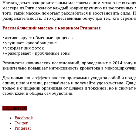
Наслаждаться оздоровительным массажем с ним можно не выходя и
мастера из Риги создают каждый коврик вручную из экологичных м
того, такой массаж помогает расслабиться и восстановить силы. 
раздражительность. Это существенный бонус для тех, кто стреми
Расслабляющий массаж с ковриком Pranamat:
• активизирует обменные процессы
• улучшает крвообращение
• ускоряет лимфоток
• «разогревает» проблемные зоны.
Результаты клинических исследований, проведенных в 2014 году 
значительно повышает интенсивность кровотока в микроциркуляци
Для повышения эффективности программы ухода за собой и поддер
спину, шею и плечи, расслабьтесь и получайте удовольствие. Дл
только в очищении организма от шлаков и токсинов, но и снимет 
своей кожи и общем самочувствии.
Поделиться:
Facebook
Twitter
Pinterest