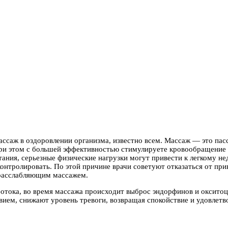
ассаж в оздоровлении организма, известно всем. Массаж — это па
при этом с большей эффективностью стимулируете кровообращение и
тания, серьезные физические нагрузки могут привести к легкому 
контролировать. По этой причине врачи советуют отказаться от пр
 расслабляющим массажем.
тока, во время массажа происходит выброс эндорфинов и окситоц
ем, снижают уровень тревоги, возвращая спокойствие и удовлетв