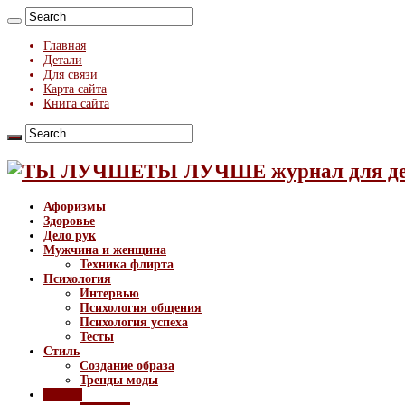
Главная
Детали
Для связи
Карта сайта
Книга сайта
ТЫ ЛУЧШЕ журнал для д
Афоризмы
Здоровье
Дело рук
Мужчина и женщина
Техника флирта
Психология
Интервью
Психология общения
Психология успеха
Тесты
Стиль
Создание образа
Тренды моды
Разное