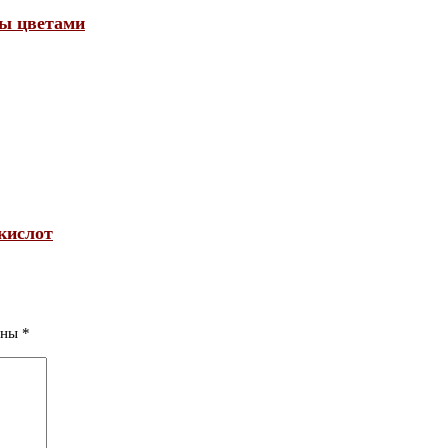
бы цветами
кислот
ены
*