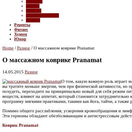
Девайсы
Имидж
Красота
Полезные советы
Ролики
Рецепты
Фитнес
Худеем
Юмор
Home
/
Разное
/
О массажном коврике Pranamat
О массажном коврике Pranamat
14.05.2015
Разное
О том, какую важную роль играет м
вы тратите меньше энергии, чем при физической активности, но 
похудеть, переходите на принципиально новый для себя режим пи
веществ, влияют на аппетит, который становится затруднительно 
программу мягкими практиками, такими как йога, тайчи, а также
Помимо общего расслабления, ускорения кровообращения и лимфо
Эти гормоны обладают обезболивающим и антистрессовым действи
Коврик Pranamat