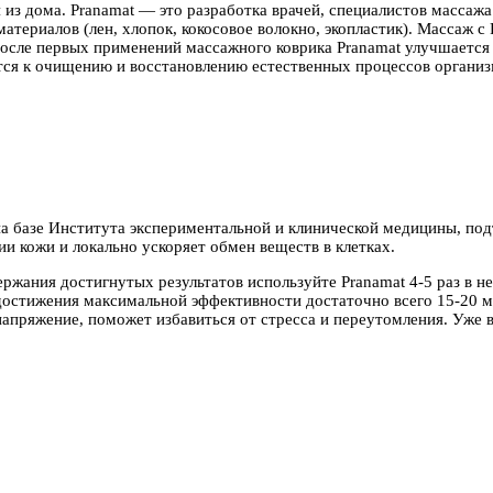
з дома. Pranamat — это разработка врачей, специалистов массажа 
атериалов (лен, хлопок, кокосовое волокно, экопластик). Массаж 
После первых применений массажного коврика Pranamat улучшается 
тся к очищению и восстановлению естественных процессов организ
на базе Института экспериментальной и клинической медицины, под
и кожи и локально ускоряет обмен веществ в клетках.
жания достигнутых результатов используйте Pranamat 4-5 раз в не
я достижения максимальной эффективности достаточно всего 15-20 
напряжение, поможет избавиться от стресса и переутомления. Уже 