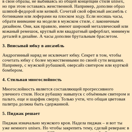
в свои образы, не выбиваясь из общей концепции стиля unisex,
но при этом оставаясь женственной. Например, дополни образ
шляпой-федорой или кепкой. Сочетай свой офисный ансамбль с
ботинками или лоферами на плоском ходу. Если носишь часы,
обрати внимание на модели в мужском стиле, с лаконичным
дизайном. Они, как правило, имеют широкий металлический или
кожаный ремешок, круглый или квадратный циферблат, минимум
деталей в дизайне. А часы дополни брутальным браслетом.
3. Вписывай юбку в ансамбль
Андрогинный наряд не исключает юбку. Секрет в том, чтобы
сочетать юбку с более мужественными по своей сути вещами.
Например, с мужской рубашкой, оверсайз свитером или курткой
бомбером.
4. Стильная многослойность
Многослойность является составляющей прогрессивного
уличного стиля. Носи рубашку навыпуск с объёмным свитером и
пальто, еще и шарфик сверху. Только учти, что общая цветовая
палитра должна быть сдержанной.
5. Пиджак решает
Пиджак изначально мужского кроя. Надела пиджак – и вот ты
уже немного unisex. Но чтобы закрепить тему, сделай реверанс в