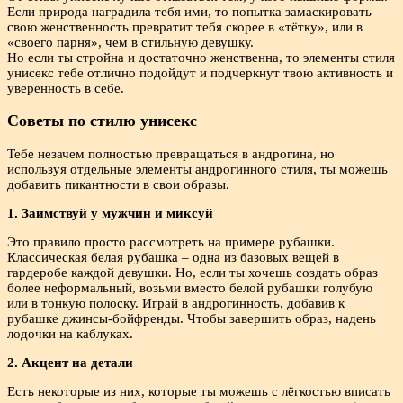
Если природа наградила тебя ими, то попытка замаскировать
свою женственность превратит тебя скорее в «тётку», или в
«своего парня», чем в стильную девушку.
Но если ты стройна и достаточно женственна, то элементы стиля
унисекс тебе отлично подойдут и подчеркнут твою активность и
уверенность в себе.
Советы по стилю унисекс
Тебе незачем полностью превращаться в андрогина, но
используя отдельные элементы андрогинного стиля, ты можешь
добавить пикантности в свои образы.
1. Заимствуй у мужчин и миксуй
Это правило просто рассмотреть на примере рубашки.
Классическая белая рубашка – одна из базовых вещей в
гардеробе каждой девушки. Но, если ты хочешь создать образ
более неформальный, возьми вместо белой рубашки голубую
или в тонкую полоску. Играй в андрогинность, добавив к
рубашке джинсы-бойфренды. Чтобы завершить образ, надень
лодочки на каблуках.
2. Акцент на детали
Есть некоторые из них, которые ты можешь с лёгкостью вписать