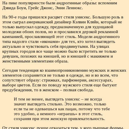
На пике популярности были андрогинные образы: вспомним
Дэвида Боуи, Грейс Джонс, Энни Леннокс.
На 90-е годы пришелся расцвет стиля унисекс. Большую роль в
этом сыграл американский дизайнер Кэлвин Кляйн, который не
только выпускал одежду, предназначенную для худощавой
молодежи обоих полов, но и прославился дерзкой рекламной
кампанией, прославляющей этот стиль. Модели андрогинного
типа надолго стали «иконами» для тех, кто хотел выглядеть
актуально и чувствовать себя продвинутыми. На улицах
крупных городов все чаще можно было встретить не только
девушек, похожих на юношей, но и юношей с макияжем и
женственными элементами образа.
Сегодня тенденция ко взаимопроникновению мужских и женских
элементов сохраняется не только в одежде, но и во всем, что
сопутствует образу: стрижках, парфюмерии, аксессуарах,
выборе цветов. Если по поводу мужского стиля еще бытуют
предубеждения, то в женском – полная свобода.
И тем не менее, выглядеть унисекс – не всегда
значит выглядеть стильно. Это возможно, только
если ты не одеваешься как пацан, потому что тебе
это удобно, а немного «играешь» в этот стиль,
сохраняя при этом женскую привлекательность.
От стиля унисекс лучше отказаться тем, у кого пышные формы.