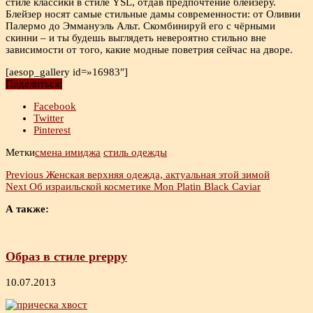
стиле классики в стиле YSL, отдав предпочтение блейзеру.
Блейзер носят самые стильные дамы современности: от Оливии
Палермо до Эммануэль Альт. Скомбинируй его с чёрными
скинни – и ты будешь выглядеть невероятно стильно вне
зависимости от того, какие модные поветрия сейчас на дворе.
[aesop_gallery id=»16983″]
Поделиться:
Facebook
Twitter
Pinterest
Метки
смена имиджа
стиль одежды
Previous
Женская верхняя одежда, актуальная этой зимой
Next
Об израильской косметике Mon Platin Black Caviar
А также:
Образ в стиле preppy
10.07.2013