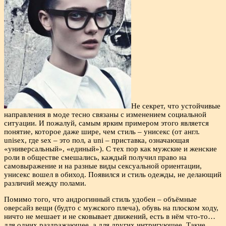
Не секрет, что устойчивые
направления в моде тесно связаны с изменением социальной
ситуации. И пожалуй, самым ярким примером этого является
понятие, которое даже шире, чем стиль – унисекс (от англ.
unisex, где sex – это пол, а uni – приставка, означающая
«универсальный», «единый»). С тех пор как мужские и женские
роли в обществе смешались, каждый получил право на
самовыражение и на разные виды сексуальной ориентации,
унисекс вошел в обиход. Появился и стиль одежды, не делающий
различий между полами.
Помимо того, что андрогинный стиль удобен – объёмные
оверсайз вещи (будто с мужского плеча), обувь на плоском ходу,
ничто не мешает и не сковывает движений, есть в нём что-то…
для одних раздражающее, а для других интригующее. Такие