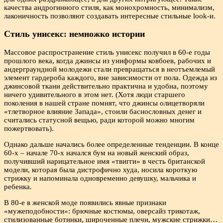
качества андрогинного стиля, как монохромность, минимализм,
лаконичность позволяют создавать интересные стильные look-и.
Стиль унисекс: немножко истории
Массовое распространение стиль унисекс получил в 60-е годы
прошлого века, когда джинсы из униформы ковбоев, рабочих и
андерграундной молодежи стали превращаться в неотъемлемый
элемент гардероба каждого, вне зависимости от пола. Одежда из
джинсовой ткани действительно практична и удобна, поэтому
ничего удивительного в этом нет. (Хотя люди старшего
поколения в нашей стране помнят, что джинсы олицетворяли
«тлетворное влияние Запада», стоили баснословных денег и
считались статусной вещью, ради которой можно многим
пожертвовать).
Однако дальше начались более определенные тенденции. В конце
60-х – начале 70-х начался бум на новый женский образ,
получивший нарицательное имя «твигги» в честь британской
модели, которая была дистрофично худа, носила короткую
стрижку и напоминала одновременно девушку, мальчика и
ребенка.
В 80-е в женской моде появились явные признаки
«мужеподобности»: брючные костюмы, оверсайз трикотаж,
стилизованные ботинки, широченные плечи, мужские стрижки…