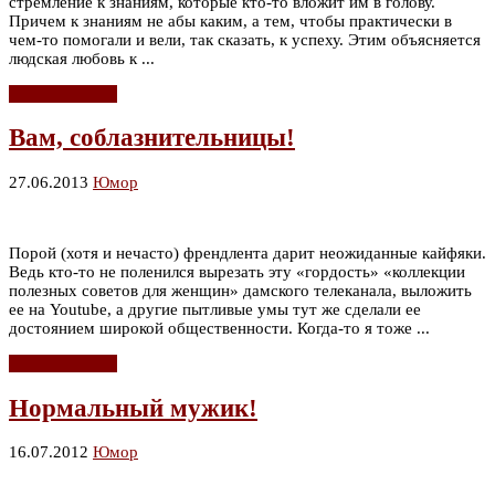
стремление к знаниям, которые кто-то вложит им в голову.
Причем к знаниям не абы каким, а тем, чтобы практически в
чем-то помогали и вели, так сказать, к успеху. Этим объясняется
людская любовь к ...
Читать дальше
Вам, соблазнительницы!
27.06.2013
Юмор
Порой (хотя и нечасто) френдлента дарит неожиданные кайфяки.
Ведь кто-то не поленился вырезать эту «гордость» «коллекции
полезных советов для женщин» дамского телеканала, выложить
ее на Youtube, а другие пытливые умы тут же сделали ее
достоянием широкой общественности. Когда-то я тоже ...
Читать дальше
Нормальный мужик!
16.07.2012
Юмор