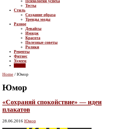
Психология успеха
Тесты
Стиль
Создание образа
Тренды моды
Разное
Девайсы
Имидж
Красота
Полезные советы
Ролики
Рецепты
Фитнес
Худеем
Юмор
Home
/
Юмор
Юмор
«Сохраняй спокойствие» — идеи
плакатов
28.06.2016
Юмор