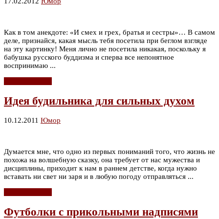
17.02.2012
Юмор
Как в том анекдоте: «И смех и грех, братья и сестры»… В самом
деле, признайся, какая мысль тебя посетила при беглом взгляде
на эту картинку! Меня лично не посетила никакая, поскольку я
бабушка русского буддизма и сперва все непонятное
воспринимаю ...
Читать дальше
Идея будильника для сильных духом
10.12.2011
Юмор
Думается мне, что одно из первых пониманий того, что жизнь не
похожа на волшебную сказку, она требует от нас мужества и
дисциплины, приходит к нам в раннем детстве, когда нужно
вставать ни свет ни заря и в любую погоду отправляться ...
Читать дальше
Футболки с прикольными надписями