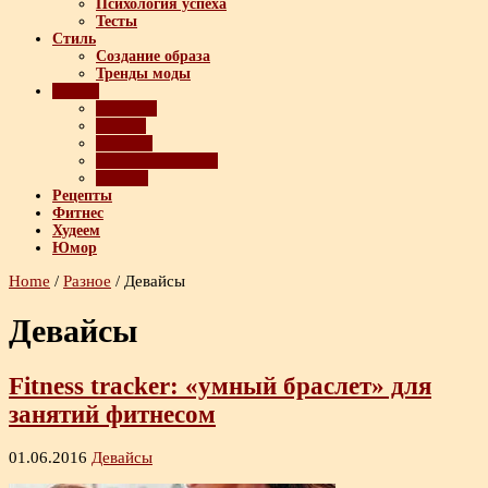
Психология успеха
Тесты
Стиль
Создание образа
Тренды моды
Разное
Девайсы
Имидж
Красота
Полезные советы
Ролики
Рецепты
Фитнес
Худеем
Юмор
Home
/
Разное
/
Девайсы
Девайсы
Fitness tracker: «умный браслет» для
занятий фитнесом
01.06.2016
Девайсы