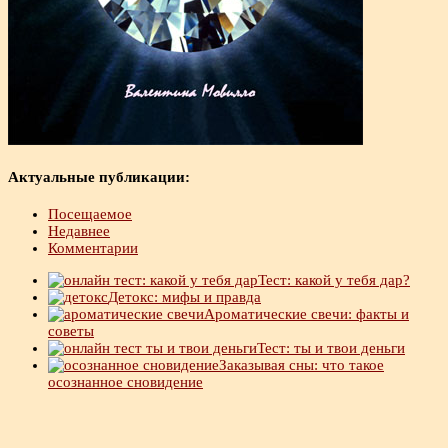
Актуальные публикации:
Посещаемое
Недавнее
Комментарии
Тест: какой у тебя дар?
Детокс: мифы и правда
Ароматические свечи: факты и
советы
Тест: ты и твои деньги
Заказывая сны: что такое
осознанное сновидение