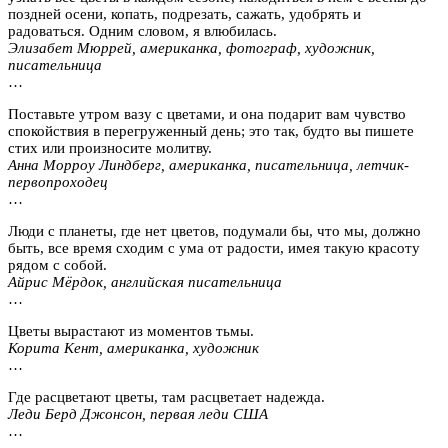
поздней осени, копать, подрезать, сажать, удобрять и
радоваться. Одним словом, я влюбилась.
Элизабет Мюррей, американка, фотограф, художник,
писательница
…
Поставьте утром вазу с цветами, и она подарит вам чувство
спокойствия в перегруженный день; это так, будто вы пишете
стих или произносите молитву.
Анна Морроу Линдберг, американка, писательница, летчик-
первопроходец
…
Люди с планеты, где нет цветов, подумали бы, что мы, должно
быть, все время сходим с ума от радости, имея такую красоту
рядом с собой.
Айрис Мёрдок, английская писательница
…
Цветы вырастают из моментов тьмы.
Корита Кент, американка, художник
…
Где расцветают цветы, там расцветает надежда.
Леди Берд Джонсон, первая леди США
…