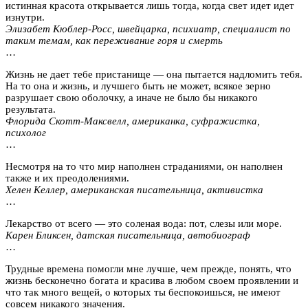
истинная красота открывается лишь тогда, когда свет идет идет
изнутри.
Элизабет Кюблер-Росс, швейцарка, психиатр, специалист по
таким темам, как переживание горя и смерть
…
Жизнь не дает тебе пристанище — она пытается надломить тебя.
На то она и жизнь, и лучшего быть не может, всякое зерно
разрушает свою оболочку, а иначе не было бы никакого
результата.
Флорида Скотт-Максвелл, американка, суфражистка,
психолог
…
Несмотря на то что мир наполнен страданиями, он наполнен
также и их преодолениями.
Хелен Келлер, американская писательница, активистка
…
Лекарство от всего — это соленая вода: пот, слезы или море.
Карен Бликсен, датская писательница, автобиограф
…
Трудные времена помогли мне лучше, чем прежде, понять, что
жизнь бесконечно богата и красива в любом своем проявлении и
что так много вещей, о которых ты беспокоишься, не имеют
совсем никакого значения.