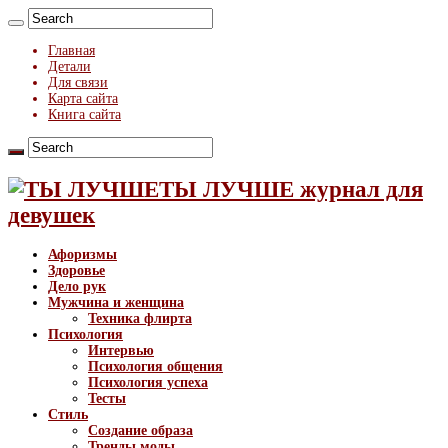
Главная
Детали
Для связи
Карта сайта
Книга сайта
ТЫ ЛУЧШЕ журнал для
девушек
Афоризмы
Здоровье
Дело рук
Мужчина и женщина
Техника флирта
Психология
Интервью
Психология общения
Психология успеха
Тесты
Стиль
Создание образа
Тренды моды