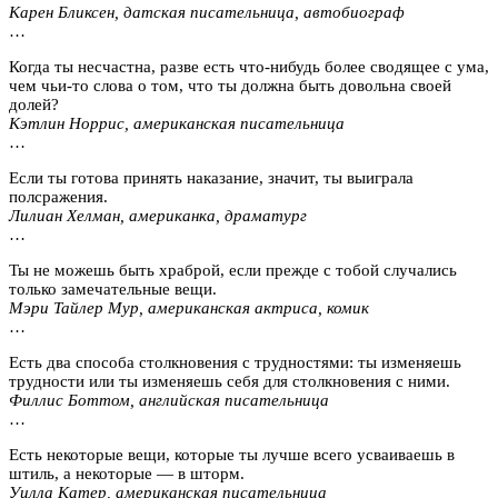
Карен Бликсен, датская писательница, автобиограф
…
Когда ты несчастна, разве есть что-нибудь более сводящее с ума,
чем чьи-то слова о том, что ты должна быть довольна своей
долей?
Кэтлин Норрис, американская писательница
…
Если ты готова принять наказание, значит, ты выиграла
полсражения.
Лилиан Хелман, американка, драматург
…
Ты не можешь быть храброй, если прежде с тобой случались
только замечательные вещи.
Мэри Тайлер Мур, американская актриса, комик
…
Есть два способа столкновения с трудностями: ты изменяешь
трудности или ты изменяешь себя для столкновения с ними.
Филлис Боттом, английская писательница
…
Есть некоторые вещи, которые ты лучше всего усваиваешь в
штиль, а некоторые — в шторм.
Уилла Катер, американская писательница