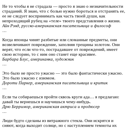
Не то чтобы я не страдала — просто я знаю о незначительности
страданий. Я знаю, что с болью нужно бороться и отстранять ее,
ее не следует воспринимать как часть твоей души, как
непроходящий рубец на «теле» твоего представления о жизни.
Айн Рэнд, русско-американская писательница и философ
…
Когда японцы чинят разбитые или сломанные предметы, они
возвеличивают повреждение, заполняя трещины золотом. Они
верят, что если что-то, пострадавшее от повреждений, имеет
свою историю, то с ним оно станет еще красивее.
Барбара Блус, американка, художник
…
Это было не просто ужасно — это было фантастически ужасно.
Это было ужасно с изюмом.
Дороти Паркер, американская писательница и критик
…
Если ты собираешься пройти сквозь круги ада… я предлагаю:
давай ты вернешься и научишься чему-нибудь.
Дрю Берримор, американская актриса и продюсер
…
Люди будто сделаны из витражного стекла. Они искрятся и
сияют, когда выходит солнце, но с наступлением темноты их