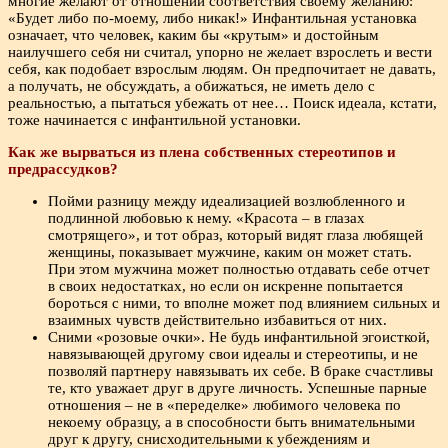
многие желают от отношений соответствия своему желанию:
«Будет либо по-моему, либо никак!» Инфантильная установка
означает, что человек, каким бы «крутым» и достойным
наилучшего себя ни считал, упорно не желает взрослеть и вести
себя, как подобает взрослым людям. Он предпочитает не давать,
а получать, не обсуждать, а обижаться, не иметь дело с
реальностью, а пытаться убежать от нее… Поиск идеала, кстати,
тоже начинается с инфантильной установки.
Как же вырваться из плена собственных стереотипов и
предрассудков?
Пойми разницу между идеализацией возлюбленного и
подлинной любовью к нему. «Красота – в глазах
смотрящего», и тот образ, который видят глаза любящей
женщины, показывает мужчине, каким он может стать.
При этом мужчина может полностью отдавать себе отчет
в своих недостатках, но если он искренне попытается
бороться с ними, то вполне может под влиянием сильных и
взаимных чувств действительно избавиться от них.
Сними «розовые очки». Не будь инфантильной эгоисткой,
навязывающей другому свои идеалы и стереотипы, и не
позволяй партнеру навязывать их себе. В браке счастливы
те, кто уважает друг в друге личность. Успешные парные
отношения – не в «переделке» любимого человека по
некоему образцу, а в способности быть внимательными
друг к другу, снисходительными к убеждениям и