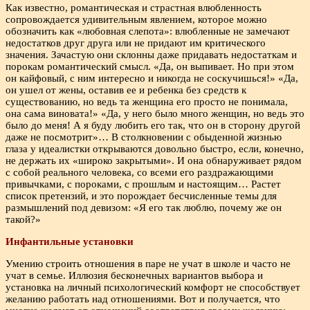
Как известно, романтическая и страстная влюбленность
сопровождается удивительным явлением, которое можно
обозначить как «любовная слепота»: влюбленные не замечают
недостатков друг друга или не придают им критического
значения. Зачастую они склонны даже придавать недостаткам и
порокам романтический смысл. «Да, он выпивает. Но при этом
он кайфовый, с ним интересно и никогда не соскучишься!» «Да,
он ушел от жены, оставив ее и ребенка без средств к
существованию, но ведь та женщина его просто не понимала,
она сама виновата!» «Да, у него было много женщин, но ведь это
было до меня! А я буду любить его так, что он в сторону другой
даже не посмотрит»… В столкновении с обыденной жизнью
глаза у идеалистки открываются довольно быстро, если, конечно,
не держать их «широко закрытыми». И она обнаруживает рядом
с собой реального человека, со всеми его раздражающими
привычками, с пороками, с прошлым и настоящим… Растет
список претензий, и это порождает бесчисленные темы для
размышлений под девизом: «Я его так люблю, почему же он
такой?»
Инфантильные установки
Умению строить отношения в паре не учат в школе и часто не
учат в семье. Иллюзия бесконечных вариантов выбора и
установка на личный психологический комфорт не способствует
желанию работать над отношениями. Вот и получается, что