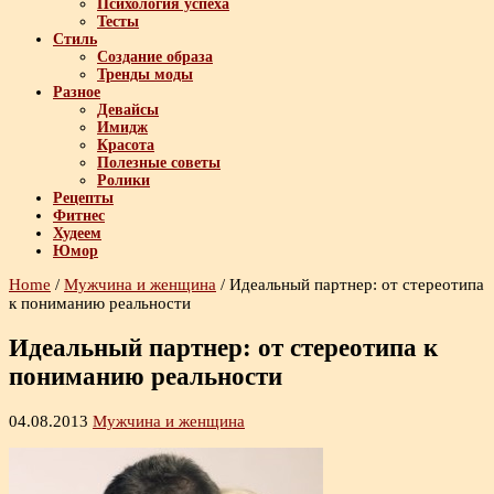
Психология успеха
Тесты
Стиль
Создание образа
Тренды моды
Разное
Девайсы
Имидж
Красота
Полезные советы
Ролики
Рецепты
Фитнес
Худеем
Юмор
Home
/
Мужчина и женщина
/
Идеальный партнер: от стереотипа
к пониманию реальности
Идеальный партнер: от стереотипа к
пониманию реальности
04.08.2013
Мужчина и женщина