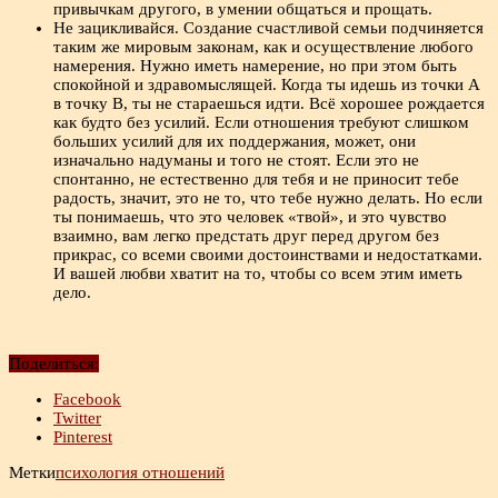
привычкам другого, в умении общаться и прощать.
Не зацикливайся. Создание счастливой семьи подчиняется
таким же мировым законам, как и осуществление любого
намерения. Нужно иметь намерение, но при этом быть
спокойной и здравомыслящей. Когда ты идешь из точки А
в точку В, ты не стараешься идти. Всё хорошее рождается
как будто без усилий. Если отношения требуют слишком
больших усилий для их поддержания, может, они
изначально надуманы и того не стоят. Если это не
спонтанно, не естественно для тебя и не приносит тебе
радость, значит, это не то, что тебе нужно делать. Но если
ты понимаешь, что это человек «твой», и это чувство
взаимно, вам легко предстать друг перед другом без
прикрас, со всеми своими достоинствами и недостатками.
И вашей любви хватит на то, чтобы со всем этим иметь
дело.
Поделиться:
Facebook
Twitter
Pinterest
Метки
психология отношений