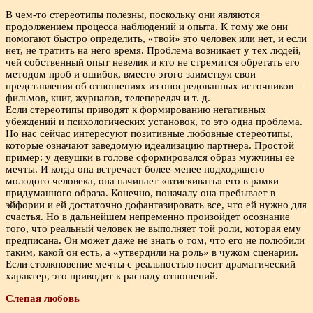
В чем-то стереотипы полезны, поскольку они являются
продолжением процесса наблюдений и опыта. К тому же они
помогают быстро определить, «твой» это человек или нет, и если
нет, не тратить на него время. Проблема возникает у тех людей,
чей собственный опыт невелик и кто не стремится обретать его
методом проб и ошибок, вместо этого заимствуя свои
представления об отношениях из опосредованных источников —
фильмов, книг, журналов, телепередач и т. д.
Если стереотипы приводят к формированию негативных
убеждений и психологических установок, то это одна проблема.
Но нас сейчас интересуют позитивные любовные стереотипы,
которые означают заведомую идеализацию партнера. Простой
пример: у девушки в голове сформировался образ мужчины ее
мечты. И когда она встречает более-менее подходящего
молодого человека, она начинает «втискивать» его в рамки
придуманного образа. Конечно, поначалу она пребывает в
эйфории и ей достаточно дофантазировать все, что ей нужно для
счастья. Но в дальнейшем непременно произойдет осознание
того, что реальный человек не выполняет той роли, которая ему
предписана. Он может даже не знать о том, что его не полюбили
таким, какой он есть, а «утвердили на роль» в чужом сценарии.
Если столкновение мечты с реальностью носит драматический
характер, это приводит к распаду отношений.
Слепая любовь