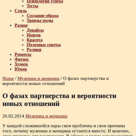
Психология успеха
Тесты
Стиль
Создание образа
Тренды моды
Разное
Девайсы
Имидж
Красота
Полезные советы
Ролики
Рецепты
Фитнес
Худеем
Юмор
Home
/
Мужчина и женщина
/
О фазах партнерства и
вероятности новых отношений
О фазах партнерства и вероятности
новых отношений
26.02.2014
Мужчина и женщина
У каждой сложившейся пары свои проблемы и свои причины
того, почему мужчина и женщина остаются вместе. И конечно,
свои причины для расставания. В общем и целом они поддаются