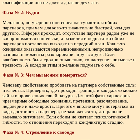
классификации она не длится дольше двух лет.
Фаза № 2: Будни
Медленно, но уверенно они снова наступают для обоих
партнеров, при чем для кого-то значительно быстрей, чем для
другого. Эйфория проходит, отсутствие партнера рядом уже не
воспринимается панически, а различия и недостатки обоих
партнеров постепенно выходят на передний план. Какие-то
ожидания оказываются нереализованными, непроизвольно
возникают моменты разочарования друг в друге. Если
влюбленность была сродни опьянению, то наступает похмелье и
трезвость. А вслед за этим и желание подумать о себе.
Фаза № 3: Чем мы можем померяться?
Человеку свойственно пробовать на партнере собственные силы
и качества. Проверять, где проходят границы и как далеко можно
зайти в проявлениях своей натуры. Для этой фазы характерны
чрезмерные обоюдные ожидания, претензии, разочарование,
недоверие и даже ярость. При этом вполне могут потеряться из
вида достоинства партнера, не замечаться то, что раньше
вызывало энтузиазм. Если обоим не хватает психологической
гибкости, то отношения переходят в конфликтную стадию.
Фаза № 4: Стремление к свободе