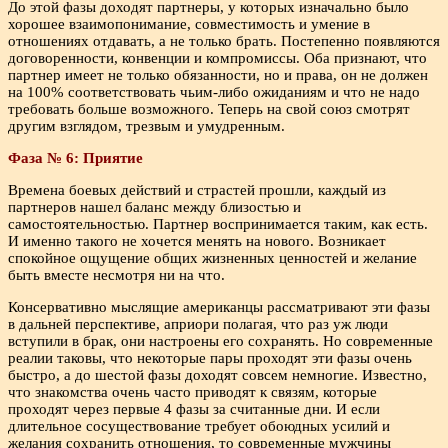
До этой фазы доходят партнеры, у которых изначально было
хорошее взаимопонимание, совместимость и умение в
отношениях отдавать, а не только брать. Постепенно появляются
договоренности, конвенции и компромиссы. Оба признают, что
партнер имеет не только обязанности, но и права, он не должен
на 100% соответствовать чьим-либо ожиданиям и что не надо
требовать больше возможного. Теперь на свой союз смотрят
другим взглядом, трезвым и умудренным.
Фаза № 6: Приятие
Времена боевых действий и страстей прошли, каждый из
партнеров нашел баланс между близостью и
самостоятельностью. Партнер воспринимается таким, как есть.
И именно такого не хочется менять на нового. Возникает
спокойное ощущение общих жизненных ценностей и желание
быть вместе несмотря ни на что.
Консервативно мыслящие американцы рассматривают эти фазы
в дальней перспективе, априори полагая, что раз уж люди
вступили в брак, они настроены его сохранять. Но современные
реалии таковы, что некоторые пары проходят эти фазы очень
быстро, а до шестой фазы доходят совсем немногие. Известно,
что знакомства очень часто приводят к связям, которые
проходят через первые 4 фазы за считанные дни. И если
длительное сосуществование требует обоюдных усилий и
желания сохранить отношения, то современные мужчины