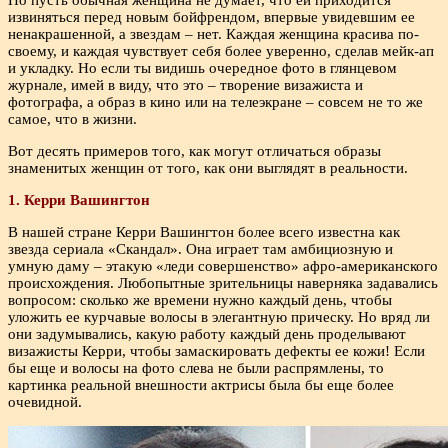
извиняться перед новым бойфрендом, впервые увидевшим ее
ненакрашенной, а звездам – нет. Каждая женщина красива по-
своему, и каждая чувствует себя более уверенно, сделав мейк-ап
и укладку. Но если ты видишь очередное фото в глянцевом
журнале, имей в виду, что это – творение визажиста и
фотографа, а образ в кино или на телеэкране – совсем не то же
самое, что в жизни.
Вот десять примеров того, как могут отличаться образы
знаменитых женщин от того, как они выглядят в реальности.
1. Керри Вашингтон
В нашей стране Керри Вашингтон более всего известна как
звезда сериала «Скандал». Она играет там амбициозную и
умную даму – этакую «леди совершенство» афро-американского
происхождения. Любопытные зрительницы наверняка задавались
вопросом: сколько же времени нужно каждый день, чтобы
уложить ее курчавые волосы в элегантную прическу. Но вряд ли
они задумывались, какую работу каждый день проделывают
визажисты Керри, чтобы замаскировать дефекты ее кожи! Если
бы еще и волосы на фото слева не были распрямлены, то
картинка реальной внешности актрисы была бы еще более
очевидной.