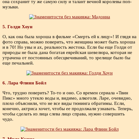
она сохранит ту же самую силу и талант вечной королевы поп-
музыки.
5. Голди Хоун
О, как она была хороша в фильме «Смерть ей к лицу»! И глядя на
фото справа, можно поверить, что женщина может быть хороша
и в 70! Но увы и ах, реальность жестока. Если бы еще Голди от
природы не была дана богатая еврейская шевелюра, которая не
утрачена от постоянных обесцвечиваний, то зрелище было бы
еще печальней.
6. Лара Флинн Бойл
Что, трудно поверить? То-то и оно. Со времен сериала «Твин
Пикс» много утекло воды и, видимо, алкоголя. Ларе, очевидно,
плохо объяснили, что не все виды тюнинга обратимы. Если,
конечно, актриса хочет, чтобы ее продолжали узнавать. Теперь,
чтобы сделать из лица слева лицо справа, нужно совершить
чудо.
7. Мила Кунис