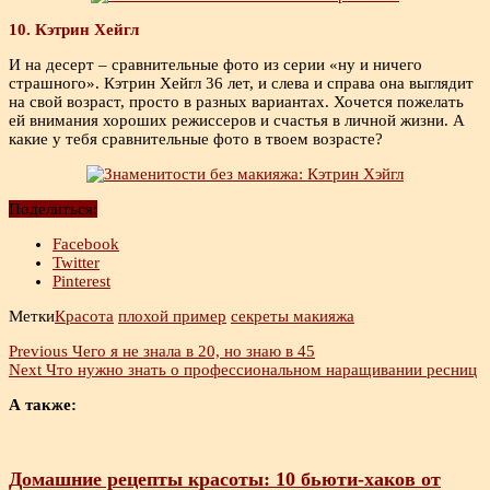
10. Кэтрин Хейгл
И на десерт – сравнительные фото из серии «ну и ничего
страшного». Кэтрин Хейгл 36 лет, и слева и справа она выглядит
на свой возраст, просто в разных вариантах. Хочется пожелать
ей внимания хороших режиссеров и счастья в личной жизни. А
какие у тебя сравнительные фото в твоем возрасте?
Поделиться:
Facebook
Twitter
Pinterest
Метки
Красота
плохой пример
секреты макияжа
Previous
Чего я не знала в 20, но знаю в 45
Next
Что нужно знать о профессиональном наращивании ресниц
А также:
Домашние рецепты красоты: 10 бьюти-хаков от