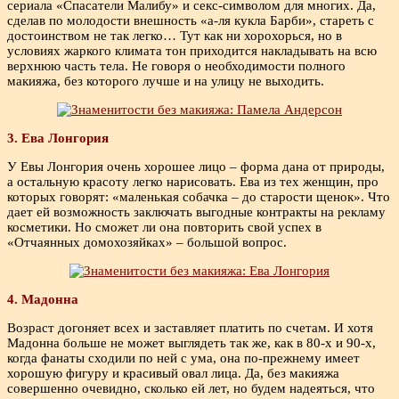
сериала «Спасатели Малибу» и секс-символом для многих. Да,
сделав по молодости внешность «а-ля кукла Барби», стареть с
достоинством не так легко… Тут как ни хорохорься, но в
условиях жаркого климата тон приходится накладывать на всю
верхнюю часть тела. Не говоря о необходимости полного
макияжа, без которого лучше и на улицу не выходить.
3. Ева Лонгория
У Евы Лонгория очень хорошее лицо – форма дана от природы,
а остальную красоту легко нарисовать. Ева из тех женщин, про
которых говорят: «маленькая собачка – до старости щенок». Что
дает ей возможность заключать выгодные контракты на рекламу
косметики. Но сможет ли она повторить свой успех в
«Отчаянных домохозяйках» – большой вопрос.
4. Мадонна
Возраст догоняет всех и заставляет платить по счетам. И хотя
Мадонна больше не может выглядеть так же, как в 80-х и 90-х,
когда фанаты сходили по ней с ума, она по-прежнему имеет
хорошую фигуру и красивый овал лица. Да, без макияжа
совершенно очевидно, сколько ей лет, но будем надеяться, что