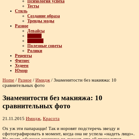
Психология успеха
Тесты
Стиль
Создание образа
Тренды моды
Разное
Девайсы
Имидж
Красота
Полезные советы
Ролики
Рецепты
Фитнес
Худеем
Юмор
Home
/
Разное
/
Имидж
/
Знаменитости без макияжа: 10
сравнительных фото
Знаменитости без макияжа: 10
сравнительных фото
21.11.2015
Имидж
,
Красота
Ох уж эти папарацци! Так и норовят подстеречь звезду и
сфотографировать в момент, когда она не успела «надеть лицо».
Но пусть обычная женщина не думает, что ей приходится