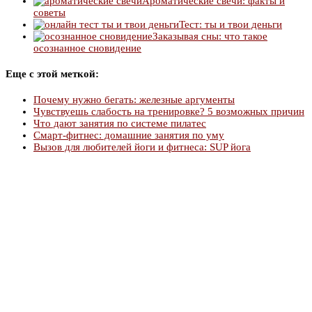
Ароматические свечи: факты и
советы
Тест: ты и твои деньги
Заказывая сны: что такое
осознанное сновидение
Еще с этой меткой:
Почему нужно бегать: железные аргументы
Чувствуешь слабость на тренировке? 5 возможных причин
Что дают занятия по системе пилатес
Смарт-фитнес: домашние занятия по уму
Вызов для любителей йоги и фитнеса: SUP йога