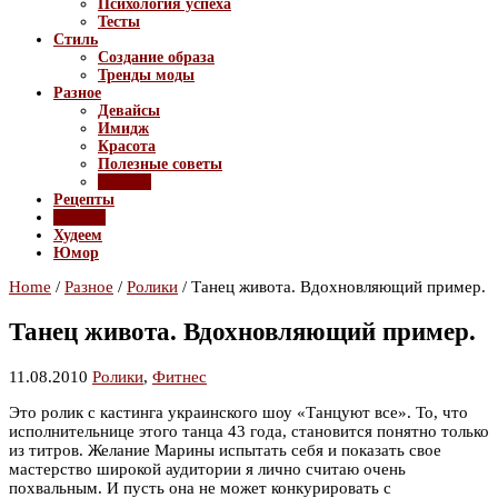
Психология успеха
Тесты
Стиль
Создание образа
Тренды моды
Разное
Девайсы
Имидж
Красота
Полезные советы
Ролики
Рецепты
Фитнес
Худеем
Юмор
Home
/
Разное
/
Ролики
/
Танец живота. Вдохновляющий пример.
Танец живота. Вдохновляющий пример.
11.08.2010
Ролики
,
Фитнес
Это ролик с кастинга украинского шоу «Танцуют все». То, что
исполнительнице этого танца 43 года, становится понятно только
из титров. Желание Марины испытать себя и показать свое
мастерство широкой аудитории я лично считаю очень
похвальным. И пусть она не может конкурировать с