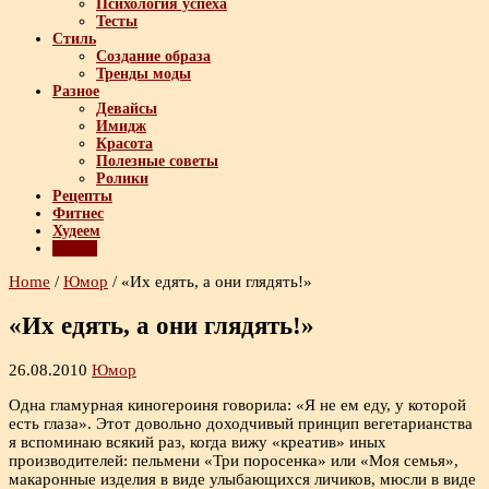
Психология успеха
Тесты
Стиль
Создание образа
Тренды моды
Разное
Девайсы
Имидж
Красота
Полезные советы
Ролики
Рецепты
Фитнес
Худеем
Юмор
Home
/
Юмор
/
«Их едять, а они глядять!»
«Их едять, а они глядять!»
26.08.2010
Юмор
Одна гламурная киногероиня говорила: «Я не ем еду, у которой
есть глаза». Этот довольно доходчивый принцип вегетарианства
я вспоминаю всякий раз, когда вижу «креатив» иных
производителей: пельмени «Три поросенка» или «Моя семья»,
макаронные изделия в виде улыбающихся личиков, мюсли в виде