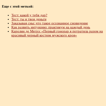
Еще с этой меткой:
Тест: какой у тебя дар?
Тест: ты и твои деньги
Заказывая сны: что такое осознанное сновидение
Как развить интуицию: практикум на каждый день
Каролин де Мегрэ: «Первый гонорар я потратила разом на
красивый черный костюм мужского кроя»