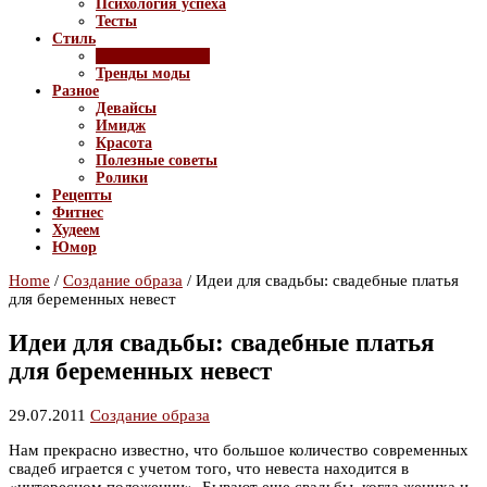
Психология успеха
Тесты
Стиль
Создание образа
Тренды моды
Разное
Девайсы
Имидж
Красота
Полезные советы
Ролики
Рецепты
Фитнес
Худеем
Юмор
Home
/
Создание образа
/
Идеи для свадьбы: свадебные платья
для беременных невест
Идеи для свадьбы: свадебные платья
для беременных невест
29.07.2011
Создание образа
Нам прекрасно известно, что большое количество современных
свадеб играется с учетом того, что невеста находится в
«интересном положении». Бывают еще свадьбы, когда жениха и