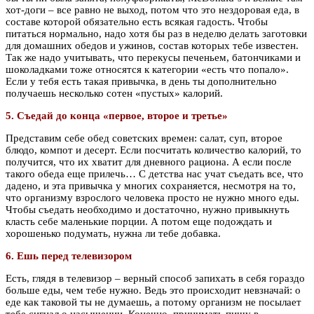
хот-доги – все равно не выход, потом что это нездоровая еда, в
составе которой обязательно есть всякая гадость. Чтобы
питаться нормально, надо хотя бы раз в неделю делать заготовки
для домашних обедов и ужинов, состав которых тебе известен.
Так же надо учитывать, что перекусы печеньем, батончиками и
шоколадками тоже относятся к категории «есть что попало».
Если у тебя есть такая привычка, в день ты дополнительно
получаешь несколько сотен «пустых» калорий.
5. Съедай до конца «первое, второе и третье»
Представим себе обед советских времен: салат, суп, второе
блюдо, компот и десерт. Если посчитать количество калорий, то
получится, что их хватит для дневного рациона. А если после
такого обеда еще прилечь… С детства нас учат съедать все, что
дадено, и эта привычка у многих сохраняется, несмотря на то,
что организму взрослого человека просто не нужно много еды.
Чтобы съедать необходимо и достаточно, нужно привыкнуть
класть себе маленькие порции. А потом еще подождать и
хорошенько подумать, нужна ли тебе добавка.
6. Ешь перед телевизором
Есть, глядя в телевизор – верный способ запихать в себя гораздо
больше еды, чем тебе нужно. Ведь это происходит невзначай: о
еде как таковой ты не думаешь, а потому организм не посылает
тебе сигнал о насыщении. Конечно, принимать пищу в