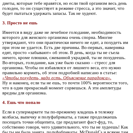
диеты, которые тебе нравятся, но если твой организм весь день
голоден, то он существует в режиме стресса, а это значит, что
будет пытаться удержать запасы. Так не худеют.
3. Просто не ешь
Имеется в виду даже не лечебное голодание, необходимость
которого для женского организма очень спорна. Многие
утверждают, что они практически ничего не едят, а похудеть им
при этом не удается. Есть две причины. Во-первых, наверняка
едят, просто «забывают» об этом. В день, когда ты не съела
ничего, кроме плюшки, сжеванной украдкой, ты не похудеешь.
Во-вторых, голодание, как уже было сказано – стресс для
организма. Чтобы он избавлялся от лишнего веса, его нужно
правильно кормить, об этом подробней написано в статье:
«Чтобы похудеть, надо есть. Объяснение парадокса».
Ну и наконец, если ты не ешь, то почти 100% вероятности того,
что в один прекрасный момент сорвешься. А эти амплитуды
вредны для организма.
4. Ешь что попало
Если в супермаркете ты по-прежнему кладешь в тележку
колбасы, выпечку и полуфабрикаты, а также продолжаешь
посещать точки общепита, где предлагают фаст-фуд, то,
собственно говоря, чего удивительного, что ты не худеешь! Как
бы ты ни была занята, полуфабрикаты, McDonald`s и всякие там