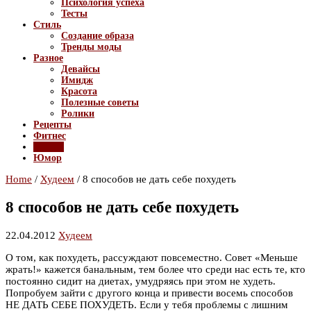
Психология успеха
Тесты
Стиль
Создание образа
Тренды моды
Разное
Девайсы
Имидж
Красота
Полезные советы
Ролики
Рецепты
Фитнес
Худеем
Юмор
Home
/
Худеем
/
8 способов не дать себе похудеть
8 способов не дать себе похудеть
22.04.2012
Худеем
О том, как похудеть, рассуждают повсеместно. Совет «Меньше
жрать!» кажется банальным, тем более что среди нас есть те, кто
постоянно сидит на диетах, умудряясь при этом не худеть.
Попробуем зайти с другого конца и привести восемь способов
НЕ ДАТЬ СЕБЕ ПОХУДЕТЬ. Если у тебя проблемы с лишним