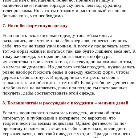
одиночестве и тишине гораздо скучней, чем под сурдинку
телепрограмм. Но зато ты с толком и расстановкой съешь не
больше того, что необходимо.
7. Носи бесформенную одежду
Если носить исключительно одежду типа «балахон», а
раздевшись, не смотреть на себя в зеркало, то легко внушить
себе, что ты не такая уж и полная. А потому продолжать вести
тот же образ жизни и питаться так, как будто лишнего веса нет. К
тому же одежда, которая не растягивается по фигуре,
чувствительно впивается в тело, ежесекундно напоминая о том,
о чем ты не думаешь. Но для того чтобы похудеть, нужно делать
ровно наоборот: носить белье и одежду жестких форм, чтобы
держать себя в тонусе. И придирчиво смотреть на себя в
зеркало: как там обстоит с эстетикой? Если у тебя нет депрессии
и тебе на все не наплевать, рано или поздно ты постараешься
похудеть, дабы соответствовать этой одежде.
8. Больше читай и рассуждай о похудении – меньше делай
Если ты неоднократно пыталась похудеть, читала об этом
литературу и публикации в интернете, то вероятно, что
теоретически ты весьма подкована. Однако фитнесом ты по-
прежнему не можешь заставить себя заниматься, после диет
«срываешься», и вес твой никуда не уходит. Правда в том, что