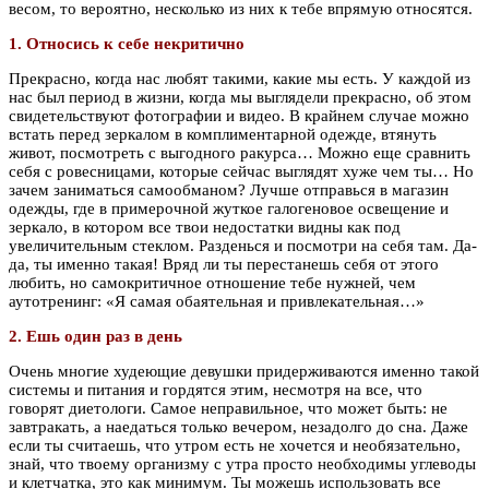
весом, то вероятно, несколько из них к тебе впрямую относятся.
1. Относись к себе некритично
Прекрасно, когда нас любят такими, какие мы есть. У каждой из
нас был период в жизни, когда мы выглядели прекрасно, об этом
свидетельствуют фотографии и видео. В крайнем случае можно
встать перед зеркалом в комплиментарной одежде, втянуть
живот, посмотреть с выгодного ракурса… Можно еще сравнить
себя с ровесницами, которые сейчас выглядят хуже чем ты… Но
зачем заниматься самообманом? Лучше отправься в магазин
одежды, где в примерочной жуткое галогеновое освещение и
зеркало, в котором все твои недостатки видны как под
увеличительным стеклом. Разденься и посмотри на себя там. Да-
да, ты именно такая! Вряд ли ты перестанешь себя от этого
любить, но самокритичное отношение тебе нужней, чем
аутотренинг: «Я самая обаятельная и привлекательная…»
2. Ешь один раз в день
Очень многие худеющие девушки придерживаются именно такой
системы и питания и гордятся этим, несмотря на все, что
говорят диетологи. Самое неправильное, что может быть: не
завтракать, а наедаться только вечером, незадолго до сна. Даже
если ты считаешь, что утром есть не хочется и необязательно,
знай, что твоему организму с утра просто необходимы углеводы
и клетчатка, это как минимум. Ты можешь использовать все