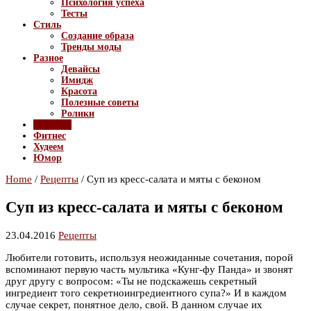
Психология успеха
Тесты
Стиль
Создание образа
Тренды моды
Разное
Девайсы
Имидж
Красота
Полезные советы
Ролики
Рецепты
Фитнес
Худеем
Юмор
Home
/
Рецепты
/
Суп из кресс-салата и мяты с беконом
Суп из кресс-салата и мяты с беконом
23.04.2016
Рецепты
Любители готовить, используя неожиданные сочетания, порой
вспоминают первую часть мультика «Кунг-фу Панда» и звонят
друг другу с вопросом: «Ты не подскажешь секретный
ингредиент того секретноингредиентного супа?» И в каждом
случае секрет, понятное дело, свой. В данном случае их