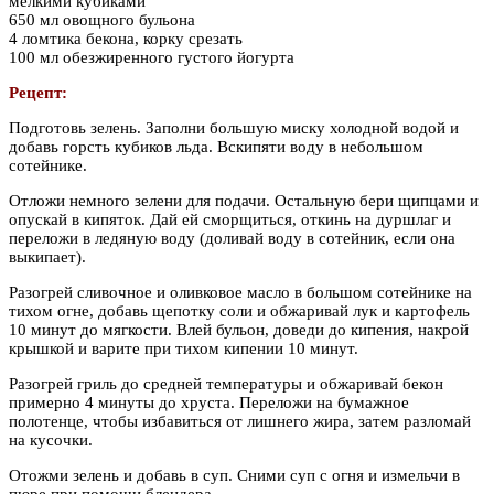
мелкими кубиками
650 мл овощного бульона
4 ломтика бекона, корку срезать
100 мл обезжиренного густого йогурта
Рецепт:
Подготовь зелень. Заполни большую миску холодной водой и
добавь горсть кубиков льда. Вскипяти воду в небольшом
сотейнике.
Отложи немного зелени для подачи. Остальную бери щипцами и
опускай в кипяток. Дай ей сморщиться, откинь на дуршлаг и
переложи в ледяную воду (доливай воду в сотейник, если она
выкипает).
Разогрей сливочное и оливковое масло в большом сотейнике на
тихом огне, добавь щепотку соли и обжаривай лук и картофель
10 минут до мягкости. Влей бульон, доведи до кипения, накрой
крышкой и варите при тихом кипении 10 минут.
Разогрей гриль до средней температуры и обжаривай бекон
примерно 4 минуты до хруста. Переложи на бумажное
полотенце, чтобы избавиться от лишнего жира, затем разломай
на кусочки.
Отожми зелень и добавь в суп. Сними суп с огня и измельчи в
пюре при помощи блендера.