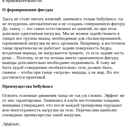
и привлекательности.
О формировании фигуры
Здесь не стоит питать иллюзий: занимаясь только bellydance, ты
не похудеешь автоматически и не создашь совершенную фигуру.
Да, танец — это самое естественное из занятий, но при этом
довольно однотипная нагрузка. Мы не можем задействовать в
танцах все группы мышц, необходимые для сбалансированной,
гармоничной нагрузки на весь организм. Например, в восточном
танце практически не работает задняя поверхность бедра,
ягодичная мышца, не нагружается трицепс, то есть задняя часть
руки… Поэтому, если ты хочешь иметь гармоничную фигуру,
мышцы дополнительно необходимо подкачивать. К тому же
быть худой совершенно необязательно: тело должно быть,
главное – чтобы при танце «играли» мышцы, а не жир. Но это
достигается практикой.
П
реимущества
bellydance
Освоить основные движения танца не так уж сложно. Эффект же
от них гарантирован. Занимаясь в клубе восточными танцами,
женщины утверждают, что после каждой тренировки ощущают
всю многогранность нагрузки на тело. Перечислим наиболее
очевидные преимущества такой нагрузки.
Эффект: