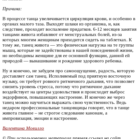
Причина:
В процессе танца увеличивается циркуляция крови, и особенно в
органах малого таза. Выходят шлаки из организма, и, как
следствие, проходит воспаление придатков. 6-12 месяцев занятия
танцами живота избавляют от менструальных болей, из-за
которых многим женщинам приходится сидеть на таблетках. К
тому же, танец живота — это физическая нагрузка на те группы
мышц, которые не задействованы в нашей повседневной жизни,
но необходимы женщине для ее основной функции, данной ей
природой — вынашивание и рождение здорового ребенка.
Ну и конечно, не забудем про самоощущение, радость, которую
доставляет сам танец. Исполняемый под приятную восточную
музыку, он требует ровного ритмичного дыхания, что позволяет
снизить уровень стресса, потому что ритмичное дыхание
воздействует на центры удовольствия и происходит выброс
эндорфинов, повышающих настроение. И конечно же через
танец можно научиться выражать свою чувственность. Ведь
недаром профессиональные танцовщицы говорят, что в танце
живота главное – не строгое следование канонам, а
импровизация, эмоции и настроение.
Валентина Мовилло
© При использовании материала прямая ссылка на сайт