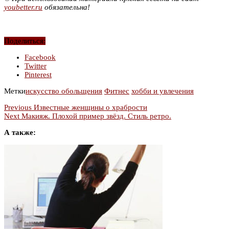
youbetter.ru
обязательна!
Поделиться:
Facebook
Twitter
Pinterest
Метки
искусство обольщения
Фитнес
хобби и увлечения
Previous
Известные женщины о храбрости
Next
Макияж. Плохой пример звёзд. Стиль ретро.
А также: