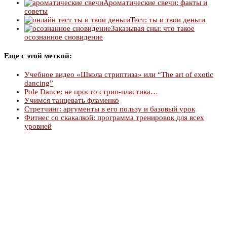
Ароматические свечи: факты и
советы
Тест: ты и твои деньги
Заказывая сны: что такое
осознанное сновидение
Еще с этой меткой:
Учебное видео «Школа стриптиза» или “The art of exotic
dancing”
Pole Dance: не просто стрип-пластика…
Учимся танцевать фламенко
Стретчинг: аргументы в его пользу и базовый урок
Фитнес со скакалкой: программа тренировок для всех
уровней