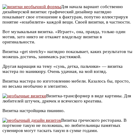
Для начала вариант собственно
дизайнерской визитки: графический дизайнер наглядно
показывает свое отношение к фактурам, попутно иллюстрируя
понятие «юзабилити» каждой вещи. Своей визитки, в частности.
Вот музыкальная визитка. «Играет», она, правда, только один
мотив, зато никто не откажет владельцу визитки в
оригинальности.
Визитка «get stretchy» наглядно показывает, каких результатов ты
можешь достичь, занимаясь растяжкой.
Другая вариация на тему «сунь, детка, пальчики» — визитка
мастера по маникюру. Очень удачная, на мой взгляд.
Визитка мастера по изготовлению мебели. Казалось бы, просто,
но весьма необычно и элегантно.
Визитка-трансформер в виде картины. Для
любителей штучек, дрючек и всяческого креатива.
Визитка настройщика пианино.
Визитка греческого ресторана. В
портмоне такую не положишь, но любительницы памятных
сувениров могут таскать такую в сумке годами.