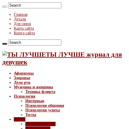
Главная
Детали
Для связи
Карта сайта
Книга сайта
ТЫ ЛУЧШЕ журнал для
девушек
Афоризмы
Здоровье
Дело рук
Мужчина и женщина
Техника флирта
Психология
Интервью
Психология общения
Психология успеха
Тесты
Стиль
Создание образа
Тренды моды