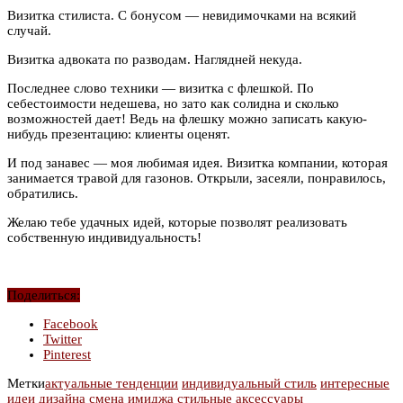
Визитка стилиста. С бонусом — невидимочками на всякий
случай.
Визитка адвоката по разводам. Наглядней некуда.
Последнее слово техники — визитка с флешкой. По
себестоимости недешева, но зато как солидна и сколько
возможностей дает! Ведь на флешку можно записать какую-
нибудь презентацию: клиенты оценят.
И под занавес — моя любимая идея. Визитка компании, которая
занимается травой для газонов. Открыли, засеяли, понравилось,
обратились.
Желаю тебе удачных идей, которые позволят реализовать
собственную индивидуальность!
Поделиться:
Facebook
Twitter
Pinterest
Метки
актуальные тенденции
индивидуальный стиль
интересные
идеи дизайна
смена имиджа
стильные аксессуары