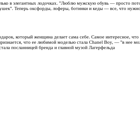
олько в элегантных лодочках. "Люблю мужскую обувь — просто пото
вушек". Теперь оксфорды, лоферы, ботинки и кеды — все, что нужн
дарок, который женщина делает сама себе. Самое интересное, что 
ризнается, что ее любимой моделью стала Chanel Boy, — "в нее мо
стала посланницей бренда и главной музой Лагерфельда