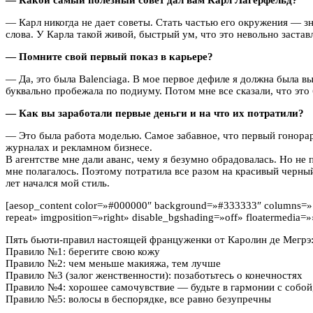
— Карл никогда не дает советы. Стать частью его окружения — з
слова. У Карла такой живой, быстрый ум, что это невольно заста
— Помните свой первый показ в карьере?
— Да, это была Balenciaga. В мое первое дефиле я должна была вы
буквально пробежала по подиуму. Потом мне все сказали, что эт
— Как вы заработали первые деньги и на что их потратили?
— Это была работа моделью. Самое забавное, что первый гонорар я
журналах и рекламном бизнесе.
В агентстве мне дали аванс, чему я безумно обрадовалась. Но не 
мне полагалось. Поэтому потратила все разом на красивый черный 
лет начался мой стиль.
[aesop_content color=»#000000″ background=»#333333″ columns=»1″ p
repeat» imgposition=»right» disable_bgshading=»off» floatermedia=»» 
Пять бьюти-правил настоящей француженки от Каролин де Мегрэ
Правило №1: берегите свою кожу
Правило №2: чем меньше макияжа, тем лучше
Правило №3 (залог женственности): позаботьтесь о конечностях
Правило №4: хорошее самочувствие — будьте в гармонии с собой,
Правило №5: волосы в беспорядке, все равно безупречны