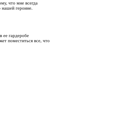
му, что мне всегда
о нашей героине.
в ее гардеробе
жет поместиться все, что