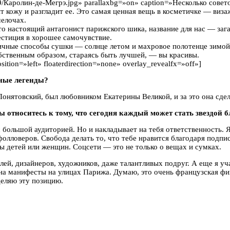
0/09/Каролин-де-Мегрэ.jpg» parallaxbg=»on» caption=»Несколько сове
 кожу и разгладит ее. Это самая ценная вещь в косметичке — виза
мелочах.
 настоящий антагонист парижского шика, название для нас — зага
естиция в хорошее самочувствие.
ичные способы сушки — солнце летом и махровое полотенце зимой
собственным образом, стараясь быть лучшей, — вы красивы.
osition=»left» floaterdirection=»none» overlay_revealfx=»off»]
ьные легенды?
нятовский, был любовником Екатерины Великой, и за это она сде
ы относитесь к тому, что сегодня каждый может стать звездой 
большой аудиторией. Но и накладывает на тебя ответственность. 
олловеров. Свобода делать то, что тебе нравится благодаря подпи
ы детей или женщин. Соцсети — это не только о вещах и сумках.
ей, дизайнеров, художников, даже талантливых подруг. А еще я уч
на манифесты на улицах Парижа. Думаю, это очень французская фи
деляю эту позицию.