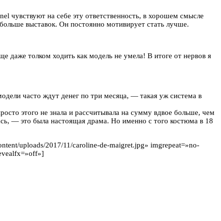
nel чувствуют на себе эту ответственность, в хорошем смысле
ь больше выставок. Он постоянно мотивирует стать лучше.
еще даже толком ходить как модель не умела! В итоге от нервов я
модели часто ждут денег по три месяца, — такая уж система в
просто этого не знала и рассчитывала на сумму вдвое больше, чем
ась, — это была настоящая драма. Но именно с того костюма в 18
ntent/uploads/2017/11/caroline-de-maigret.jpg» imgrepeat=»no-
evealfx=»off»]