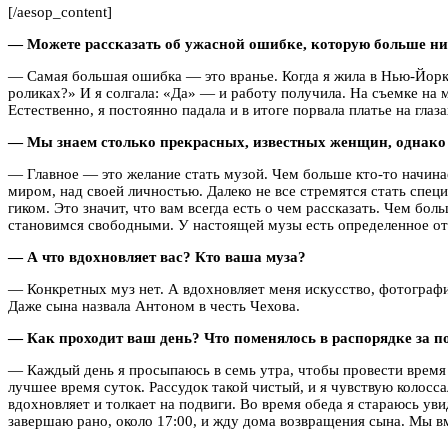
[/aesop_content]
— Можете рассказать об ужасной ошибке, которую больше ни
— Самая большая ошибка — это вранье. Когда я жила в Нью-Йорке,
роликах?» И я солгала: «Да» — и работу получила. На съемке на 
Естественно, я постоянно падала и в итоге порвала платье на глаз
— Мы знаем столько прекрасных, известных женщин, однако 
— Главное — это желание стать музой. Чем больше кто-то начина
миром, над своей личностью. Далеко не все стремятся стать спец
гиком. Это значит, что вам всегда есть о чем рассказать. Чем 
становимся свободными. У настоящей музы есть определенное от
— А что вдохновляет вас? Кто ваша муза?
— Конкретных муз нет. А вдохновляет меня искусство, фотографи
Даже сына назвала Антоном в честь Чехова.
— Как проходит ваш день? Что поменялось в распорядке за п
— Каждый день я просыпаюсь в семь утра, чтобы провести время с
лучшее время суток. Рассудок такой чистый, и я чувствую колосс
вдохновляет и толкает на подвиги. Во время обеда я стараюсь у
завершаю рано, около 17:00, и жду дома возвращения сына. Мы вм