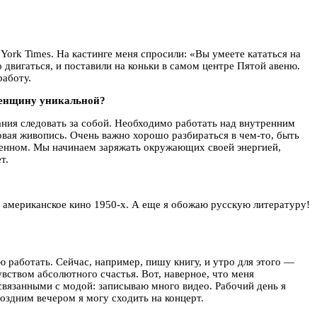
York Times. На кастинге меня спросили: «Вы умеете кататься на
 двигаться, и поставили на коньки в самом центре Пятой авеню.
работу.
женщину уникальной?
ания следовать за собой. Необходимо работать над внутренним
ковая живопись. Очень важно хорошо разбираться в чем-то, быть
сленном. Мы начинаем заряжать окружающих своей энергией,
т.
 американское кино 1950-х. А еще я обожаю русскую литературу!
ю работать. Сейчас, например, пишу книгу, и утро для этого —
увством абсолютного счастья. Вот, наверное, что меня
связанными с модой: записываю много видео. Рабочий день я
оздним вечером я могу сходить на концерт.