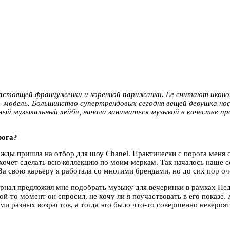
настоящей француженки и коренной парижанки. Ее считают иконо
– модель. Большинство супертрендовых сегодня вещей девушка но
ый музыкальный лейбл, начала заниматься музыкой в качестве про
рога?
жды пришла на отбор для шоу Chanel. Практически с порога меня с
 хочет сделать всю коллекцию по моим меркам. Так началось наше с
За свою карьеру я работала со многими брендами, но до сих пор оч
нал предложил мне подобрать музыку для вечеринки в рамках Недел
ой-то момент он спросил, не хочу ли я поучаствовать в его показе.
и разных возрастов, а тогда это было что-то совершенно невероятн