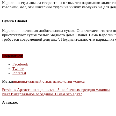
Каролин всегда ломала стереотипы о том, что парижанки ходят т
говорили, мол, эти шикарные туфли на низких каблуках не для де
Сумка Chanel
Каролин — истинная любительница сумок. Она считает, что это по
присутствуют сумки только модного дома Chanel. Сама Каролин п
требуется современной девушке". Неудивительно, что парижанка 
Поделиться:
Facebook
Twitter
Pinterest
Метки
индивидуальный стиль
психология успеха
Previous
Артистичная донельзя. 5 необычных трендов макияжа
Next
Интервальное голодание. С чем это едят?
А также: