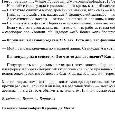
[aesop_parallax img=»https://youbetter.ru/wp-content/uploads/201
— Начинайте сеанс ухода с увлажняющего крема, который насытит
— Не тратьте слишком много времени на макияж, весь смак — в 
— Никогда не делайте так называемый французский маникюр — это
— Ароматический массаж — основа основ: это не роскошь, а инв
— Не пользуйтесь феном. Парижанки предпочитают более эколог
— Если у вас есть своя жизнь, вы читаете книги, работаете над 
» captionposition=»bottom-left» lightbox=»off» floater=»on» floaterp
— Корни вашей семьи уходят в XIV век. Есть ли у вас фамил
— Мой прапрапрадедушка по маминой линии, Станислав Август По
— Вы популярны в соцсетях. Это что-то для вас значит? Как в
— Популярность в социальных сетях дает возможность общения с 
платформу и собрать вокруг себя колоссальное число преданных ф
использовали свою известность в благих целях: защищали интерес
Мне инстаграм помогает поддерживать молодых артистов, писател
против расизма. Причем и онлайн, и в реальной жизни — выхожу 
арендная плата за то, чтобы жить на планете». И я полностью раз
Беседовала Вероника Вороньяк
Базовый бьюти-образ Каролин де Мегрэ