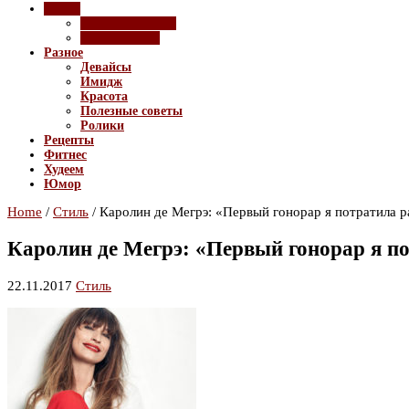
Стиль
Создание образа
Тренды моды
Разное
Девайсы
Имидж
Красота
Полезные советы
Ролики
Рецепты
Фитнес
Худеем
Юмор
Home
/
Стиль
/
Каролин де Мегрэ: «Первый гонорар я потратила 
Каролин де Мегрэ: «Первый гонорар я п
22.11.2017
Стиль