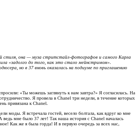
й стиля, она — муза стритстайл-фотографов и самого Карла
сила «задолго до того, как это стало мейнстримом».
дюсера, но в 37 вновь оказалась на подиуме по приглашению
просили: «Ты можешь заглянуть к нам завтра?» Я согласилась. На
отрудничество. Я провела в Chanel три недели, в течение которых
ень привязана к Chanel.
и моды. Я встречала гостей, весело болтала, как вдруг ко мне
 А ведь мне было 37 лет! Так наша история с Chanel началась
ое! Как же я была горда! И в первую очередь за всех нас,