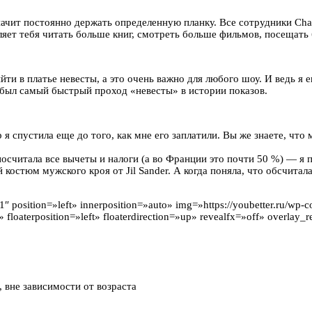
начит постоянно держать определенную планку. Все сотрудники Cha
вляет тебя читать больше книг, смотреть больше фильмов, посещат
йти в платье невесты, а это очень важно для любого шоу. И ведь я 
о был самый быстрый проход «невесты» в истории показов.
 спустила еще до того, как мне его заплатили. Вы же знаете, что 
посчитала все вычеты и налоги (а во Франции это почти 50 %) — я 
костюм мужского кроя от Jil Sander. А когда поняла, что обсчитал
osition=»left» innerposition=»auto» img=»https://youbetter.ru/wp-co
floaterposition=»left» floaterdirection=»up» revealfx=»off» overlay_r
:
 вне зависимости от возраста