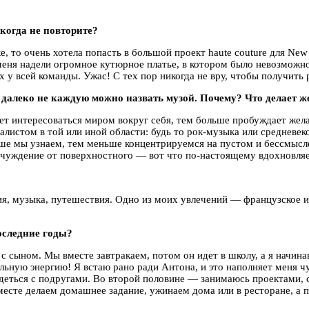
когда не повторите?
 то очень хотела попасть в большой проект haute couture для New 
меня надели огромное кутюрное платье, в котором было невозможно
ах у всей команды. Ужас! С тех пор никогда не вру, чтобы получить 
далеко не каждую можно назвать музой. Почему? Что делает 
ет интересоваться миром вокруг себя, тем больше пробуждает жел
иалистом в той или иной области: будь то рок-музыка или средневе
больше мы узнаем, тем меньше концентрируемся на пустом и бессмы
чуждение от поверхностного — вот что по-настоящему вдохновляе
я, музыка, путешествия. Одно из моих увлечений — французское и
оследние годы?
 сыном. Мы вместе завтракаем, потом он идет в школу, а я начина
альную энергию! Я встаю рано ради Антона, и это наполняет меня ч
видеться с подругами. Во второй половине — занимаюсь проектами, 
есте делаем домашнее задание, ужинаем дома или в ресторане, а п