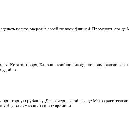
сделать пальто оверсайз своей главной фишкой. Променять его де 
егодня. Кстати говоря, Каролин вообще никогда не подчеркивает св
о удобно.
 просторную рубашку. Для вечернего образа де Мегрэ расстегивае
лая блузка символична и вне времени.