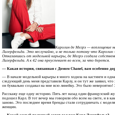
Каролин де Мегрэ — воплощение 
Лагерфельда. Это неслучайно, и не только потому что Каролин 
Отказавшись от модельной карьеры, де Мегрэ создала собственн
Лагерфельда. А к 42 она преуспевает во всем, за что берется.
— Какая история, связанная с Домом Chanel, вам особенно до
— В начале модельной карьеры я много ходила на кастинги и одна
следующий день меня представили Карлу, и он тут же заявил, что
он буквально создавал на мне всю линейку. Это было невероятно! 
Расскажу еще одну историю. Пять лет назад один французский жур
подошел Карл. В тот вечер мы говорили обо всем на свете, и в как
заново. Это последнее время бренды стали сотрудничать с моделям
женщин.
— Какой самый полезный совет дал вам Карл Лагерфельд?