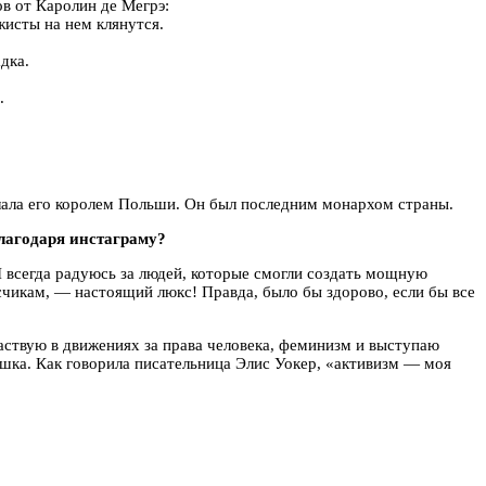
тов от Каролин де Мегрэ:
жисты на нем клянутся.
дка.
.
лала его королем Польши. Он был последним монархом страны.
благодаря инстаграму?
Я всегда радуюсь за людей, которые смогли создать мощную
счикам, — настоящий люкс! Правда, было бы здорово, если бы все
аствую в движениях за права человека, феминизм и выступаю
шка. Как говорила писательница Элис Уокер, «активизм — моя