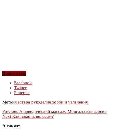
Поделиться:
Facebook
Twitter
Pinterest
Метки
мастера рукоделия
хобби и увлечения
Previous
Аюрведический массаж. Монгольская версия
Next
Как помочь волосам?
А также: