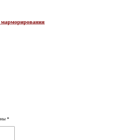
е марморирования
ены
*