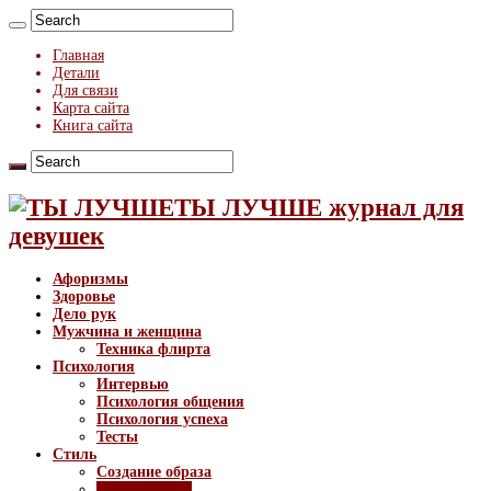
Главная
Детали
Для связи
Карта сайта
Книга сайта
ТЫ ЛУЧШЕ журнал для
девушек
Афоризмы
Здоровье
Дело рук
Мужчина и женщина
Техника флирта
Психология
Интервью
Психология общения
Психология успеха
Тесты
Стиль
Создание образа
Тренды моды