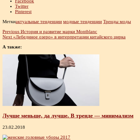
Facebook
Twitter
Pinterest
Метки
актуальные тенденции
модные тенденции
Тренды моды
Previous
История и развитие марки Montblanc
Next
«Лебединое озеро» в интерпретации китайского цирка
А также:
Лучше меньше, да лучше. В тренде — минимализм
23.02.2018