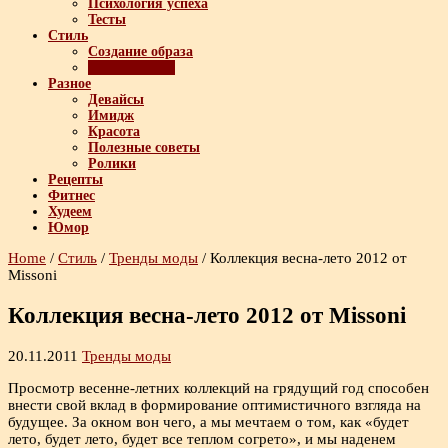
Психология успеха
Тесты
Стиль
Создание образа
Тренды моды
Разное
Девайсы
Имидж
Красота
Полезные советы
Ролики
Рецепты
Фитнес
Худеем
Юмор
Home
/
Стиль
/
Тренды моды
/
Коллекция весна-лето 2012 от
Missoni
Коллекция весна-лето 2012 от Missoni
20.11.2011
Тренды моды
Просмотр весенне-летних коллекций на грядущий год способен
внести свой вклад в формирование оптимистичного взгляда на
будущее. За окном вон чего, а мы мечтаем о том, как «будет
лето, будет лето, будет все теплом согрето», и мы наденем