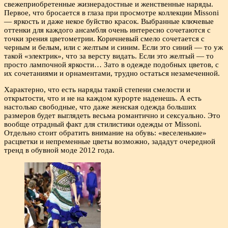
свежеприобретенные жизнерадостные и женственные наряды.
Первое, что бросается в глаза при просмотре коллекции Missoni
— яркость и даже некое буйство красок. Выбранные ключевые
оттенки для каждого ансамбля очень интересно сочетаются с
точки зрения цветометрии. Коричневый смело сочетается с
черным и белым, или с желтым и синим. Если это синий — то уж
такой «электрик», что за версту видать. Если это желтый — то
просто лампочной яркости… Зато в одежде подобных цветов, с
их сочетаниями и орнаментами, трудно остаться незамеченной.
Характерно, что есть наряды такой степени смелости и
открытости, что и не на каждом курорте наденешь. А есть
настолько свободные, что даже женская одежда больших
размеров будет выглядеть весьма романтично и сексуально. Это
вообще отрадный факт для стилистики одежды от Missoni.
Отдельно стоит обратить внимание на обувь: «веселенькие»
расцветки и непременные цветы возможно, зададут очередной
тренд в обувной моде 2012 года.