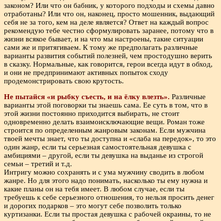
законом? Или что он бабник, у которого подходы и схемы давно
отработаны? Или что он, наконец, просто мошенник, выдающий
себя не за того, кем на деле является? Ответ на каждый вопрос
рекомендую тебе честно сформулировать заранее, потому что в
жизни всякое бывает, и на что мы настроены, такие ситуации
сами же и притягиваем. К тому же предполагать различные
варианты развития событий полезней, чем простодушно верить
в сказку. Нормальные, как говорится, герои всегда идут в обход,
и они не предпринимают активных попыток сходу
продемонстрировать свою крутость.
Не пытайся «и рыбку съесть, и на ёлку влезть».
Различные
варианты этой поговорки ты знаешь сама. Ее суть в том, что в
этой жизни постоянно приходится выбирать, не стоит
одновременно делать взаимоисключающие вещи. Роман тоже
строится по определенным жанровым законам. Если мужчина
твоей мечты знает, что ты доступна и «слаба на передок», то это
один жанр, если ты серьезная самостоятельная девушка с
амбициями – другой, если ты девушка на выданье из строгой
семьи – третий и т.д.
Интригу можно сохранять и с ума мужчину сводить в любом
жанре. Но для этого надо понимать, насколько ты ему нужна и
какие планы он на тебя имеет. В любом случае, если ты
требуешь к себе серьезного отношения, то нельзя просить денег
и дорогих подарков – это могут себе позволить только
куртизанки. Если ты простая девушка с рабочей окраины, то не