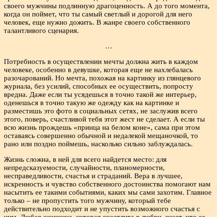
своего мужчины подлинную драгоценность. А до того момента,
когда он поймет, что ты самый светлый и дорогой для него
человек, еще нужно дожить. В жанре своего собственного
талантливого сценария.
…
Потребность в осуществлении мечты должна жить в каждом
человеке, особенно в девушке, которая еще не нахлебалась
разочарований. Но мечта, похожая на картинку из глянцевого
журнала, без усилий, способных ее осуществить, попросту
вредна. Даже если ты усядешься в точно такой же интерьер,
оденешься в точно такую же одежду как на картинке и
разместишь это фото в социальных сетях, не заслужив всего
этого, поверь, счастливой тебя этот жест не сделает. А если ты
всю жизнь прождешь «принца на белом коне», сама при этом
оставаясь совершенно обычной и недалекой мещаночкой, то
рано или поздно поймешь, насколько сильно заблуждалась.
Жизнь сложна, в ней для всего найдется место: для
непредсказуемости, случайности, планомерности,
несправедливости, счастья и страданий. Вера в лучшее,
искренность и чувство собственного достоинства помогают нам
насытить ее такими событиями, каких мы сами захотим. Главное
только – не пропустить того мужчину, который тебе
действительно подходит и не упустить возможного счастья с
ним. Любая женщина, которая счастлива в любви, знает, что ее