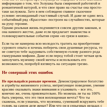
информации о том, что Золушка была смиренной работягой и
романтичной натурой, и что свое право на счастье она просто-
таки заслужила. Зато в нем соблюдено главное сказочное
условие: неожиданный счастливый случай. И даже не один: весь
событийный ряд «Красотки» построен на случайностях, которые
на руку героине.
Однако реальная жизнь подчиняется совсем другим законам, и
она намного жестче, даже если предлагает знакомства и
головокружительные события серии «из грязи в князи».
Если ты не намерена всю молодость тратить на приобретение
сурового опыта и хочешь поберечь свои душевные ресурсы, то
не советую тебе задуривать собственную голову разного рода
гламурными мифами. Даже если перед тобой стоит четкая цель
заполучить мужчину своей мечты и использовать его
возможности, попробуй взглянуть на ситуацию трезво.
Не совершай этих ошибок
Не прельщайся раньше времени.
Демонстрируемое богатство
и атрибуты жизненного успеха, интригующее поведение, умение
красиво оказывать знаки внимания и ухаживать – все это,
конечно же, очень привлекательно. Но можешь ли ты на 100%
быть уверена, что это твоя воплощенная мечта? Что ты
скажешь, если узнаешь, что мужчина, сумевший вскружить тебе
голову, на самом деле женат? Или что он в серьезных неладах с