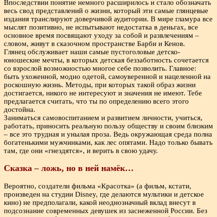
Впоследствии понятие немного расширилось и стало обозначать
весь свод представлений о жизни, который эти самые глянцевые
издания транслируют доверчивой аудитории. В мире гламура все
мыслят позитивно, не испытывают недостатка в деньгах, все
основное время посвящают уходу за собой и развлечениям –
словом, живут в сказочном пространстве Барби и Кенов.
Глянец обслуживает наши самые пустоголовые детско-
юношеские мечты, в которых детская беззаботность сочетается
со взрослой возможностью многое себе позволить. Главное:
быть ухоженной, модно одетой, самоуверенной и нацеленной на
роскошную жизнь. Методы, при которых такой образ жизни
достигается, никого не интересуют и значения не имеют. Тебе
предлагается считать, что ты по определению всего этого
достойна.
Заниматься самовоспитанием и развитием личности, учиться,
работать, приносить реальную пользу обществу и своим близким
– все это трудная и унылая проза. Ведь окружающая среда полна
богатенькими мужчинками, как лес опятами. Надо только бывать
там, где они «гнездятся», и верить в свою удачу.
Сказка – ложь, но в ней намёк…
Вероятно, создатели фильма «Красотка» (а фильм, кстати,
произведен на студии Disney, где делаются мультики и детское
кино) не предполагали, какой неоднозначный вклад внесут в
подсознание современных девушек из заснеженной России. Без