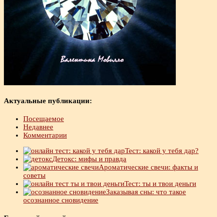
Актуальные публикации:
Посещаемое
Недавнее
Комментарии
Тест: какой у тебя дар?
Детокс: мифы и правда
Ароматические свечи: факты и
советы
Тест: ты и твои деньги
Заказывая сны: что такое
осознанное сновидение