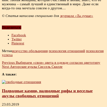
мужчина – самый лучший и единственный в мире. Даже если
когда-то она мечтала совсем о другом…
© Статья написана специально для
журнала «Ты лучше»
Поделиться:
Facebook
Twitter
Pinterest
Метки
искусство обольщения
психология отношений
психология
успеха
Previous
Выбираем «свои» цвета в одежде согласно цветотипу
Next
Авторские куклы Сиссель Скилле
А также:
Подводные камни, надводные рифы и веселые
акулы свободных отношений
23.03.2019