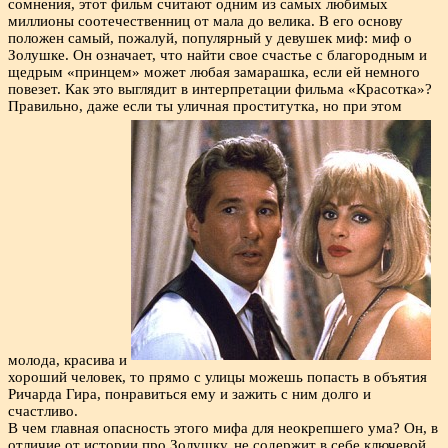
сомнения, этот фильм считают одним из самых любимых
миллионы соотечественниц от мала до велика. В его основу
положен самый, пожалуй, популярный у девушек миф: миф о
Золушке. Он означает, что найти свое счастье с благородным и
щедрым «принцем» может любая замарашка, если ей немного
повезет. Как это выглядит в интерпретации фильма «Красотка»?
Правильно, даже если ты уличная проститутка, но при этом
молода, красива и
хороший человек, то прямо с улицы можешь попасть в объятия
Ричарда Гира, понравиться ему и зажить с ним долго и
счастливо.
В чем главная опасность этого мифа для неокрепшего ума? Он, в
отличие от истории про Золушку, не содержит в себе ключевой