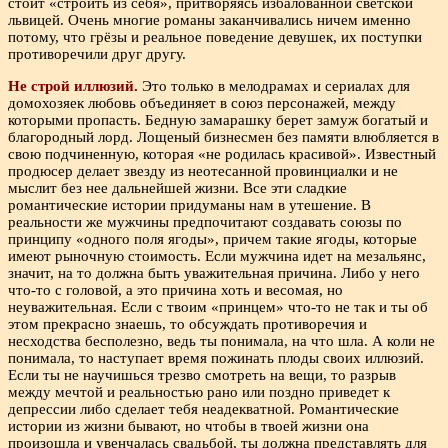
стоит «строить из себя», притворяясь избалованной светской
львицей. Очень многие романы заканчивались ничем именно
потому, что грёзы и реальное поведение девушек, их поступки
противоречили друг другу.
Не строй иллюзий.
Это только в мелодрамах и сериалах для
домохозяек любовь объединяет в союз персонажей, между
которыми пропасть. Бедную замарашку берет замуж богатый и
благородный лорд. Лощеный бизнесмен без памяти влюбляется в
свою подчиненную, которая «не родилась красивой». Известный
продюсер делает звезду из неотесанной провинциалки и не
мыслит без нее дальнейшей жизни. Все эти сладкие
романтические истории придуманы нам в утешение. В
реальности же мужчины предпочитают создавать союзы по
принципу «одного поля ягоды», причем такие ягоды, которые
имеют рыночную стоимость. Если мужчина идет на мезальянс,
значит, на то должна быть уважительная причина. Либо у него
что-то с головой, а это причина хоть и весомая, но
неуважительная. Если с твоим «принцем» что-то не так и ты об
этом прекрасно знаешь, то обсуждать противоречия и
несходства бесполезно, ведь ты понимала, на что шла. А коли не
понимала, то наступает время пожинать плоды своих иллюзий.
Если ты не научишься трезво смотреть на вещи, то разрыв
между мечтой и реальностью рано или поздно приведет к
депрессии либо сделает тебя неадекватной. Романтические
истории из жизни бывают, но чтобы в твоей жизни она
произошла и увенчалась свадьбой, ты должна представлять для