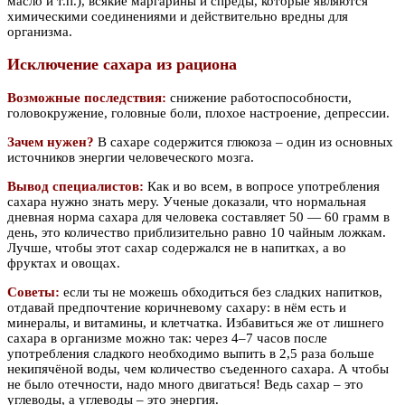
масло и т.п.), всякие маргарины и спреды, которые являются
химическими соединениями и действительно вредны для
организма.
Исключение сахара из рациона
Возможные последствия:
снижение работоспособности,
головокружение, головные боли, плохое настроение, депрессии.
Зачем нужен?
В сахаре содержится глюкоза – один из основных
источников энергии человеческого мозга.
Вывод специалистов:
Как и во всем, в вопросе употребления
сахара нужно знать меру. Ученые доказали, что нормальная
дневная норма сахара для человека составляет 50 — 60 грамм в
день, это количество приблизительно равно 10 чайным ложкам.
Лучше, чтобы этот сахар содержался не в напитках, а во
фруктах и овощах.
Советы:
если ты не можешь обходиться без сладких напитков,
отдавай предпочтение коричневому сахару: в нём есть и
минералы, и витамины, и клетчатка. Избавиться же от лишнего
сахара в организме можно так: через 4–7 часов после
употребления сладкого необходимо выпить в 2,5 раза больше
некипячёной воды, чем количество съеденного сахара. А чтобы
не было отечности, надо много двигаться! Ведь сахар – это
углеводы, а углеводы – это энергия.