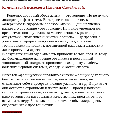
Комментарий психолога Натальи Самойловой:
— Конечно, здоровый образ жизни — это хорошо. Но не нужно
доходить до фанатизма. Есть даже такое понятие, как
«одержимость здоровым образом жизни». Один из ученых
назвал это состояние «орторексия». При виде «вредной для
организма» пищи у человека может возникать рвота, при
отсутствии «экологически чистых овощей» — депрессия, а
длительный перерыв между «важными для здоровья»
тренировками приводит к повышенной раздражительности и
даже приступам агрессии.
В результате такая одержимость приносит только вред. К тому
же бессмысленное изнурение организма и постоянный
эмоциональный «надрыв» приводят к сахарному диабету,
болезням нервной системы, сердца и костей скелета.
Известен «французский парадокс»: жители Франции едят много
белого хлеба и сливочного масла, пьют много вина, не
отказывают себе в десертах, поздно ужинают и т.д. И при этом
они остаются стройными и живут долго! Спроси у пожилой
стройной француженки, как ей это удается, и она тебе ответит:
надо готовить из натуральных качественных продуктов и во
всем знать меру. Загвоздка лишь в том, чтобы каждый день
следовать этой простой истине.