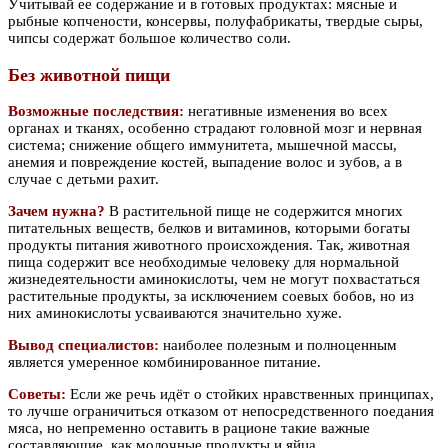
Учитывай ее содержание и в готовых продуктах: мясные и
рыбные копчености, консервы, полуфабрикаты, твердые сыры,
чипсы содержат большое количество соли.
Без животной пищи
Возможные последствия:
негативные изменения во всех
органах и тканях, особенно страдают головной мозг и нервная
система; снижение общего иммунитета, мышечной массы,
анемия и повреждение костей, выпадение волос и зубов, а в
случае с детьми рахит.
Зачем нужна?
В растительной пище не содержится многих
питательных веществ, белков и витаминов, которыми богаты
продукты питания животного происхождения. Так, животная
пища содержит все необходимые человеку для нормальной
жизнедеятельности аминокислоты, чем не могут похвастаться
растительные продукты, за исключением соевых бобов, но из
них аминокислоты усваиваются значительно хуже.
Вывод специалистов:
наиболее полезным и полноценным
является умеренное комбинированное питание.
Советы:
Если же речь идёт о стойких нравственных принципах,
то лучше ограничиться отказом от непосредственного поедания
мяса, но непременно оставить в рационе такие важные
составляющие, как молочные продукты и яйца.