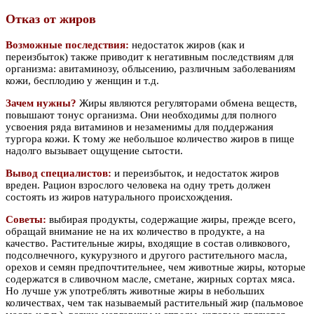
Отказ от жиров
Возможные последствия:
недостаток жиров (как и
переизбыток) также приводит к негативным последствиям для
организма: авитаминозу, облысению, различным заболеваниям
кожи, бесплодию у женщин и т.д.
Зачем нужны?
Жиры являются регуляторами обмена веществ,
повышают тонус организма. Они необходимы для полного
усвоения ряда витаминов и незаменимы для поддержания
тургора кожи. К тому же небольшое количество жиров в пище
надолго вызывает ощущение сытости.
Вывод специалистов:
и переизбыток, и недостаток жиров
вреден. Рацион взрослого человека на одну треть должен
состоять из жиров натурального происхождения.
Советы:
выбирая продукты, содержащие жиры, прежде всего,
обращай внимание не на их количество в продукте, а на
качество. Растительные жиры, входящие в состав оливкового,
подсолнечного, кукурузного и другого растительного масла,
орехов и семян предпочтительнее, чем животные жиры, которые
содержатся в сливочном масле, сметане, жирных сортах мяса.
Но лучше уж употреблять животные жиры в небольших
количествах, чем так называемый растительный жир (пальмовое