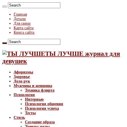
Главная
Детали
Для связи
Карта сайта
Книга сайта
ТЫ ЛУЧШЕ журнал для
девушек
Афоризмы
Здоровье
Дело рук
Мужчина и женщина
Техника флирта
Психология
Интервью
Психология общения
Психология успеха
Тесты
Стиль
Создание образа
Тренды моды