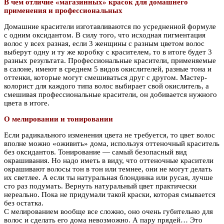
В чем отличие «магазинных» красок для домашнего
применения и профессиональных
Домашние красители изготавливаются по усредненной формуле
с одним оксидантом. В силу того, что исходная пигментация
волос у всех разная, если 3 женщины с разным цветом волос
выберут одну и ту же коробку с красителем, то в итоге будет 3
разных результата. Профессиональные красители, применяемые
в салоне, имеют в среднем 5 видов окислителей, разные тона и
оттенки, которые могут смешиваться друг с другом. Мастер-
колорист для каждого типа волос выбирает свой окислитель, а
смешивая профессиональные красители, он добивается нужного
цвета в итоге.
О мелировании и тонировании
Если радикального изменения цвета не требуется, то цвет волос
вполне можно «оживить» дома, используя оттеночный краситель
без оксидантов. Тонирование — самый безопасный вид
окрашивания. Но надо иметь в виду, что оттеночные красители
окрашивают волосы тон в тон или темнее, они не могут делать
их светлее. А если ты натуральная блондинка или русая, лучше
сто раз подумать. Вернуть натуральный цвет практически
нереально. Пока не придумали такой краски, которая смывается
без остатка.
С мелированием вообще все сложно, оно очень губительно для
волос и сделать его дома невозможно. А пару прядей… Это