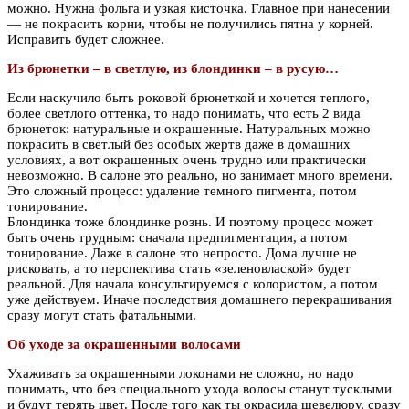
можно. Нужна фольга и узкая кисточка. Главное при нанесении
— не покрасить корни, чтобы не получились пятна у корней.
Исправить будет сложнее.
Из брюнетки – в светлую, из блондинки – в русую…
Если наскучило быть роковой брюнеткой и хочется теплого,
более светлого оттенка, то надо понимать, что есть 2 вида
брюнеток: натуральные и окрашенные. Натуральных можно
покрасить в светлый без особых жертв даже в домашних
условиях, а вот окрашенных очень трудно или практически
невозможно. В салоне это реально, но занимает много времени.
Это сложный процесс: удаление темного пигмента, потом
тонирование.
Блондинка тоже блондинке рознь. И поэтому процесс может
быть очень трудным: сначала предпигментация, а потом
тонирование. Даже в салоне это непросто. Дома лучше не
рисковать, а то перспектива стать «зеленовлаской» будет
реальной. Для начала консультируемся с колористом, а потом
уже действуем. Иначе последствия домашнего перекрашивания
сразу могут стать фатальными.
Об уходе за окрашенными волосами
Ухаживать за окрашенными локонами не сложно, но надо
понимать, что без специального ухода волосы станут тусклыми
и будут терять цвет. После того как ты окрасила шевелюру, сразу