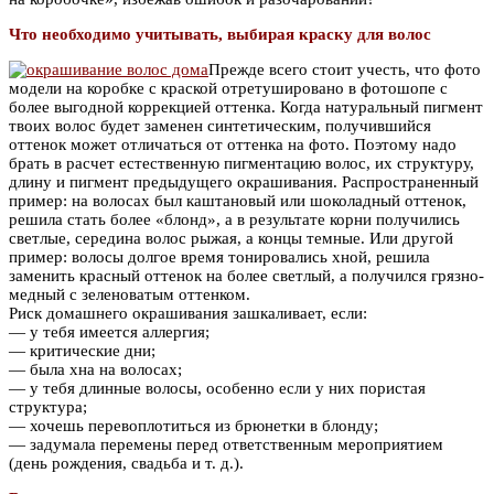
Что необходимо учитывать, выбирая краску для волос
Прежде всего стоит учесть, что фото
модели на коробке с краской отретушировано в фотошопе с
более выгодной коррекцией оттенка. Когда натуральный пигмент
твоих волос будет заменен синтетическим, получившийся
оттенок может отличаться от оттенка на фото. Поэтому надо
брать в расчет естественную пигментацию волос, их структуру,
длину и пигмент предыдущего окрашивания. Распространенный
пример: на волосах был каштановый или шоколадный оттенок,
решила стать более «блонд», а в результате корни получились
светлые, середина волос рыжая, а концы темные. Или другой
пример: волосы долгое время тонировались хной, решила
заменить красный оттенок на более светлый, а получился грязно-
медный с зеленоватым оттенком.
Риск домашнего окрашивания зашкаливает, если:
— у тебя имеется аллергия;
— критические дни;
— была хна на волосах;
— у тебя длинные волосы, особенно если у них пористая
структура;
— хочешь перевоплотиться из брюнетки в блонду;
— задумала перемены перед ответственным мероприятием
(день рождения, свадьба и т. д.).