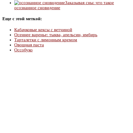
Заказывая сны: что такое
осознанное сновидение
Еще с этой меткой:
Кабачковые кексы с ветчиной
Осеннее варенье: тыква, апельсин, имбирь
Тарталетки с лимонным кремом
Овощная паста
Оссобуко