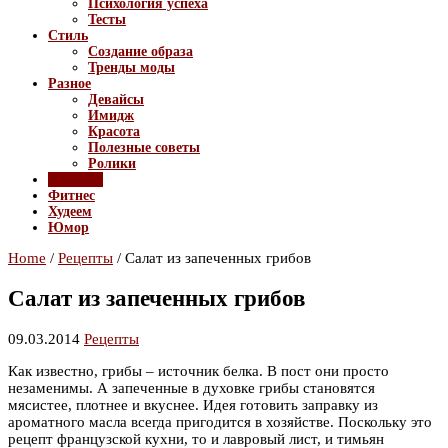
Психология успеха
Тесты
Стиль
Создание образа
Тренды моды
Разное
Девайсы
Имидж
Красота
Полезные советы
Ролики
Рецепты
Фитнес
Худеем
Юмор
Home
/
Рецепты
/
Салат из запеченных грибов
Салат из запеченных грибов
09.03.2014
Рецепты
Как известно, грибы – источник белка. В пост они просто
незаменимы. А запеченные в духовке грибы становятся
мясистее, плотнее и вкуснее. Идея готовить заправку из
ароматного масла всегда пригодится в хозяйстве. Поскольку это
рецепт французской кухни, то и лавровый лист, и тимьян