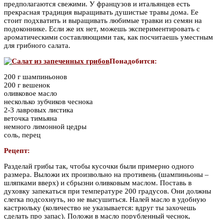
предполагаются свежими. У французов и итальянцев есть
прекрасная традиция выращивать душистые травы дома. Ее
стоит подхватить и выращивать любимые травки из семян на
подоконнике. Если же их нет, можешь экспериментировать с
ароматическими составляющими так, как посчитаешь уместным
для грибного салата.
Понадобится:
200 г шампиньонов
200 г вешенок
оливковое масло
несколько зубчиков чеснока
2-3 лавровых листика
веточка тимьяна
немного лимонной цедры
соль, перец
Рецепт:
Разделай грибы так, чтобы кусочки были примерно одного
размера. Выложи их произвольно на противень (шампиньоны –
шляпками вверх) и сбрызни оливковым маслом. Поставь в
духовку запекаться при температуре 200 градусов. Они должны
слегка подсохнуть, но не высушиться. Налей масло в удобную
кастрюльку (количество не указывается: вдруг ты захочешь
сделать про запас). Положи в масло порубленный чеснок,