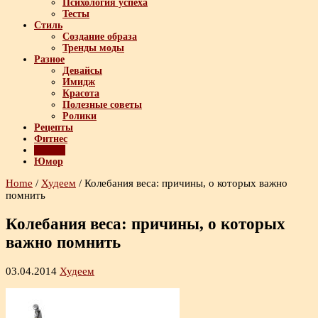
Психология успеха
Тесты
Стиль
Создание образа
Тренды моды
Разное
Девайсы
Имидж
Красота
Полезные советы
Ролики
Рецепты
Фитнес
Худеем
Юмор
Home
/
Худеем
/
Колебания веса: причины, о которых важно
помнить
Колебания веса: причины, о которых
важно помнить
03.04.2014
Худеем