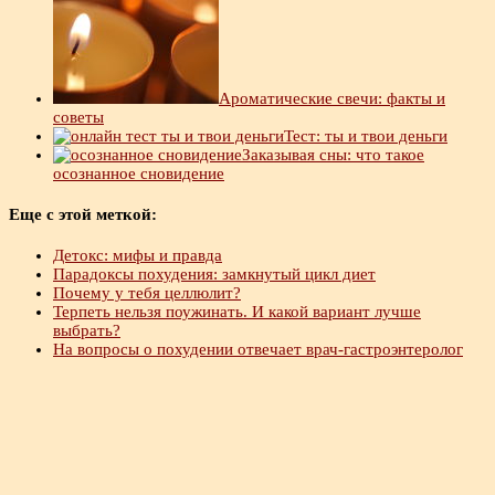
Ароматические свечи: факты и
советы
Тест: ты и твои деньги
Заказывая сны: что такое
осознанное сновидение
Еще с этой меткой:
Детокс: мифы и правда
Парадоксы похудения: замкнутый цикл диет
Почему у тебя целлюлит?
Терпеть нельзя поужинать. И какой вариант лучше
выбрать?
На вопросы о похудении отвечает врач-гастроэнтеролог