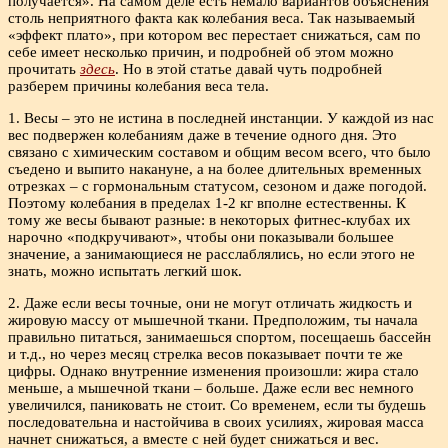
получается». На самом деле есть немало вариантов объяснения
столь неприятного факта как колебания веса. Так называемый
«эффект плато», при котором вес перестает снижаться, сам по
себе имеет несколько причин, и подробней об этом можно
прочитать
здесь
. Но в этой статье давай чуть подробней
разберем причины колебания веса тела.
1. Весы – это не истина в последней инстанции. У каждой из нас
вес подвержен колебаниям даже в течение одного дня. Это
связано с химическим составом и общим весом всего, что было
съедено и выпито накануне, а на более длительных временных
отрезках – с гормональным статусом, сезоном и даже погодой.
Поэтому колебания в пределах 1-2 кг вполне естественны. К
тому же весы бывают разные: в некоторых фитнес-клубах их
нарочно «подкручивают», чтобы они показывали большее
значение, а занимающиеся не расслаблялись, но если этого не
знать, можно испытать легкий шок.
2. Даже если весы точные, они не могут отличать жидкость и
жировую массу от мышечной ткани. Предположим, ты начала
правильно питаться, занимаешься спортом, посещаешь бассейн
и т.д., но через месяц стрелка весов показывает почти те же
цифры. Однако внутренние изменения произошли: жира стало
меньше, а мышечной ткани – больше. Даже если вес немного
увеличился, паниковать не стоит. Со временем, если ты будешь
последовательна и настойчива в своих усилиях, жировая масса
начнет снижаться, а вместе с ней будет снижаться и вес.