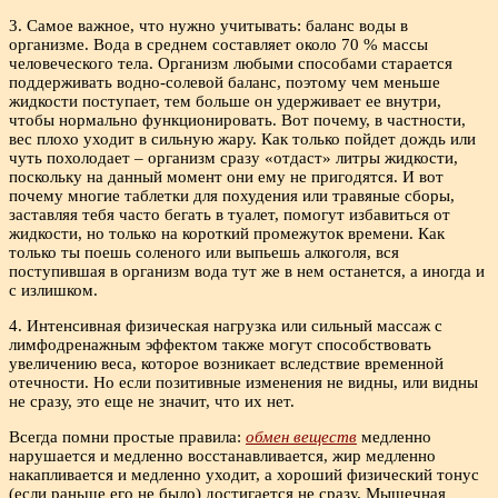
3. Самое важное, что нужно учитывать: баланс воды в
организме. Вода в среднем составляет около 70 % массы
человеческого тела. Организм любыми способами старается
поддерживать водно-солевой баланс, поэтому чем меньше
жидкости поступает, тем больше он удерживает ее внутри,
чтобы нормально функционировать. Вот почему, в частности,
вес плохо уходит в сильную жару. Как только пойдет дождь или
чуть похолодает – организм сразу «отдаст» литры жидкости,
поскольку на данный момент они ему не пригодятся. И вот
почему многие таблетки для похудения или травяные сборы,
заставляя тебя часто бегать в туалет, помогут избавиться от
жидкости, но только на короткий промежуток времени. Как
только ты поешь соленого или выпьешь алкоголя, вся
поступившая в организм вода тут же в нем останется, а иногда и
с излишком.
4. Интенсивная физическая нагрузка или сильный массаж с
лимфодренажным эффектом также могут способствовать
увеличению веса, которое возникает вследствие временной
отечности. Но если позитивные изменения не видны, или видны
не сразу, это еще не значит, что их нет.
Всегда помни простые правила:
обмен веществ
медленно
нарушается и медленно восстанавливается, жир медленно
накапливается и медленно уходит, а хороший физический тонус
(если раньше его не было) достигается не сразу. Мышечная