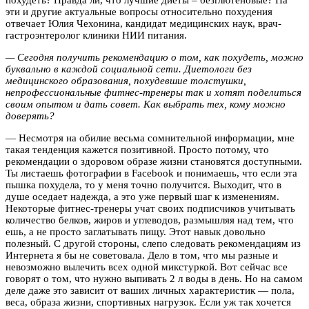
эти и другие актуальные вопросы относительно похудения
отвечает Юлия Чехонина, кандидат медицинских наук, врач-
гастроэнтеролог клиники НИИ питания.
— Сегодня получить рекомендацию о том, как похудеть, можно
буквально в каждой социальной сети. Диетологи без
медицинского образования, похудевшие толстушки,
непрофессиональные фитнес-тренеры так и хотят поделиться
своим опытом и дать совет. Как выбрать тех, кому можно
доверять?
— Несмотря на обилие весьма сомнительной информации, мне
такая тенденция кажется позитивной. Просто потому, что
рекомендации о здоровом образе жизни становятся доступными.
Ты листаешь фотографии в Facebook и понимаешь, что если эта
пышка похудела, то у меня точно получится. Выходит, что в
душе оседает надежда, а это уже первый шаг к изменениям.
Некоторые фитнес-тренеры учат своих подписчиков учитывать
количество белков, жиров и углеводов, размышляя над тем, что
ешь, а не просто заглатывать пищу. Этот навык довольно
полезный. С другой стороны, слепо следовать рекомендациям из
Интернета я бы не советовала. Дело в том, что мы разные и
невозможно вылечить всех одной микстуркой. Вот сейчас все
говорят о том, что нужно выпивать 2 л воды в день. Но на самом
деле даже это зависит от ваших личных характеристик — пола,
веса, образа жизни, спортивных нагрузок. Если уж так хочется