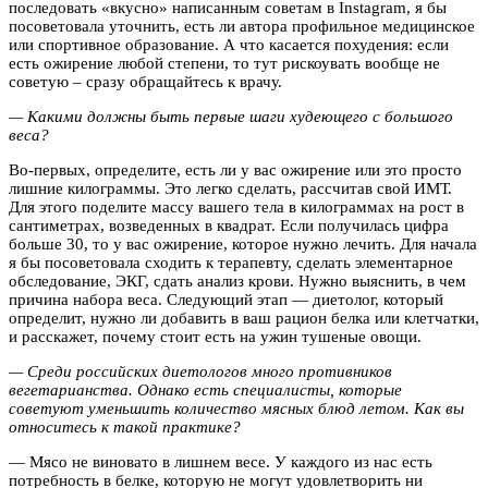
последовать «вкусно» написанным советам в Instagram, я бы
посоветовала уточнить, есть ли автора профильное медицинское
или спортивное образование. А что касается похудения: если
есть ожирение любой степени, то тут рискоувать вообще не
советую – сразу обращайтесь к врачу.
— Какими должны быть первые шаги худеющего с большого
веса?
Во-первых, определите, есть ли у вас ожирение или это просто
лишние килограммы. Это легко сделать, рассчитав свой ИМТ.
Для этого поделите массу вашего тела в килограммах на рост в
сантиметрах, возведенных в квадрат. Если получилась цифра
больше 30, то у вас ожирение, которое нужно лечить. Для начала
я бы посоветовала сходить к терапевту, сделать элементарное
обследование, ЭКГ, сдать анализ крови. Нужно выяснить, в чем
причина набора веса. Следующий этап — диетолог, который
определит, нужно ли добавить в ваш рацион белка или клетчатки,
и расскажет, почему стоит есть на ужин тушеные овощи.
— Среди российских диетологов много противников
вегетарианства. Однако есть специалисты, которые
советуют уменьшить количество мясных блюд летом. Как вы
относитесь к такой практике?
— Мясо не виновато в лишнем весе. У каждого из нас есть
потребность в белке, которую не могут удовлетворить ни