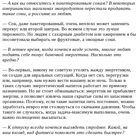
— А как вы относитесь к пакетированным сокам? В некоторых
американских магазинах экопродуктов перестали продавать
такие соки, а россияне их любят.
— Сок, даже пакетированный, очень неплохо может заменить
перекус или второй завтрак. Во всяком случае это лучше
пирожного. Но людям с сахарным диабетом или ожирением я бы
посоветовала выбирать не фруктовые, а овощные соки.
— В летнее время, когда хочется везде успеть, многие любят
поднять себе тонус баночкой энергетика. Насколько это
вредно?
— Во-первых, никому не советую утолять жажду энергетиком,
он создан для авральных ситуаций. Когда нет сил, перегрузки
или, например, вам нужно вести машину всю ночь. Только в
таких случаях энергетический напиток работает по прямому
назначению. Но не стоит обманываться: энергетик не прибавляет
энергии, а позволяет извлечь наши скрытые силы из запасников
организма. Поэтому, если такие напитки пить постоянно, можно
заработать невроз или столкнуться со скачками давления. Чтобы
такого не случалось, когда задача-максимум выполнена, очень
важно полноценно высыпаться.
— К отпуску всегда хочется выглядеть стройнее. Какой, на
ваш взгляд, вид фитнеса поможет это сделать быстрее?