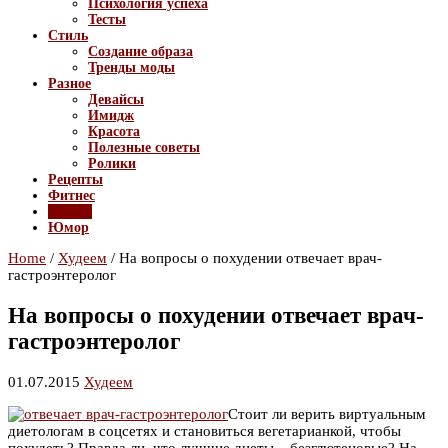
Психология успеха
Тесты
Стиль
Создание образа
Тренды моды
Разное
Девайсы
Имидж
Красота
Полезные советы
Ролики
Рецепты
Фитнес
Худеем
Юмор
Home
/
Худеем
/
На вопросы о похудении отвечает врач-
гастроэнтеролог
На вопросы о похудении отвечает врач-
гастроэнтеролог
01.07.2015
Худеем
Стоит ли верить виртуальным
диетологам в соцсетях и становиться вегетарианкой, чтобы
похудеть? Правда ли, что лучшие диеты – безглютеновые? На