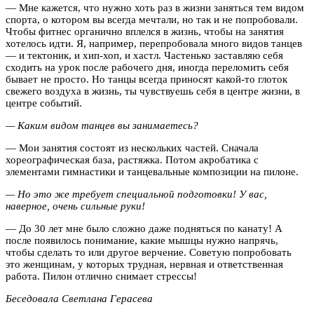
— Мне кажется, что нужно хоть раз в жизни заняться тем видом
спорта, о котором вы всегда мечтали, но так и не попробовали.
Чтобы фитнес органично вплелся в жизнь, чтобы на занятия
хотелось идти. Я, например, перепробовала много видов танцев
— и тектоник, и хип-хоп, и хастл. Частенько заставляю себя
сходить на урок после рабочего дня, иногда переломить себя
бывает не просто. Но танцы всегда приносят какой-то глоток
свежего воздуха в жизнь, ты чувствуешь себя в центре жизни, в
центре событий.
— Каким видом танцев вы занимаетесь?
— Мои занятия состоят из нескольких частей. Сначала
хореографическая база, растяжка. Потом акробатика с
элементами гимнастики и танцевальные композиции на пилоне.
— Но это же требует специальной подготовки! У вас,
наверное, очень сильные руки!
— До 30 лет мне было сложно даже подняться по канату! А
после появилось понимание, какие мышцы нужно напрячь,
чтобы сделать то или другое верчение. Советую попробовать
это женщинам, у которых трудная, нервная и ответственная
работа. Пилон отлично снимает стрессы!
Беседовала Светлана Герасева