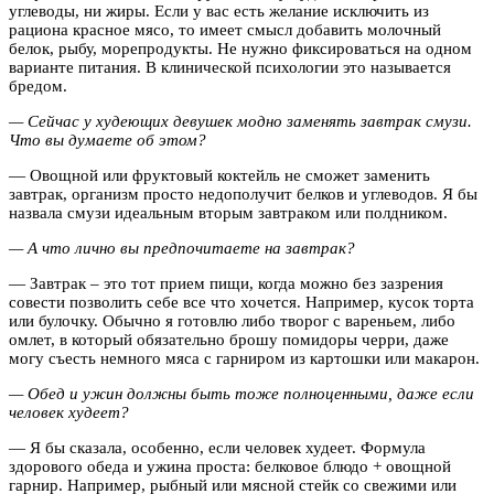
углеводы, ни жиры. Если у вас есть желание исключить из
рациона красное мясо, то имеет смысл добавить молочный
белок, рыбу, морепродукты. Не нужно фиксироваться на одном
варианте питания. В клинической психологии это называется
бредом.
— Сейчас у худеющих девушек модно заменять завтрак смузи.
Что вы думаете об этом?
— Овощной или фруктовый коктейль не сможет заменить
завтрак, организм просто недополучит белков и углеводов. Я бы
назвала смузи идеальным вторым завтраком или полдником.
— А что лично вы предпочитаете на завтрак?
— Завтрак – это тот прием пищи, когда можно без зазрения
совести позволить себе все что хочется. Например, кусок торта
или булочку. Обычно я готовлю либо творог с вареньем, либо
омлет, в который обязательно брошу помидоры черри, даже
могу съесть немного мяса с гарниром из картошки или макарон.
— Обед и ужин должны быть тоже полноценными, даже если
человек худеет?
— Я бы сказала, особенно, если человек худеет. Формула
здорового обеда и ужина проста: белковое блюдо + овощной
гарнир. Например, рыбный или мясной стейк со свежими или