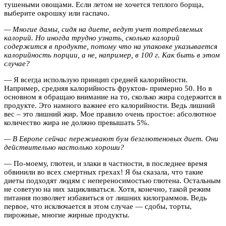
тушеными овощами. Если летом не хочется теплого борща,
выберите окрошку или гаспачо.
— Многие дамы, сидя на диете, ведут учет потребляемых
калорий. Но иногда трудно узнать, сколько калорий
содержится в продукте, потому что на упаковке указывается
калорийность порции, а не, например, в 100 г. Как быть в этом
случае?
— Я всегда использую принцип средней калорийности.
Например, средняя калорийность фруктов- примерно 50. Но в
основном я обращаю внимание на то, сколько жира содержится в
продукте. Это намного важнее его калорийности. Ведь лишний
вес – это лишний жир. Мое правило очень простое: абсолютное
количество жира не должно превышать 5%.
— В Европе сейчас переживают бум безглютеновых диет. Они
действительно настолько хороши?
— По-моему, глютен, и злаки в частности, в последнее время
обвинили во всех смертных грехах! Я бы сказала, что такие
диеты подходят людям с непереносимостью глютена. Остальным
не советую на них зацикливаться. Хотя, конечно, такой режим
питания позволяет избавиться от лишних килограммов. Ведь
первое, что исключается в этом случае — сдобы, торты,
пирожные, многие жирные продукты.