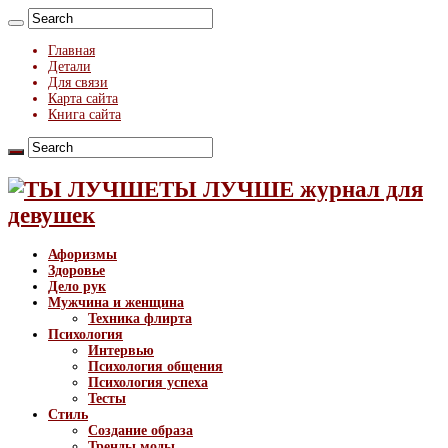
Главная
Детали
Для связи
Карта сайта
Книга сайта
ТЫ ЛУЧШЕ журнал для
девушек
Афоризмы
Здоровье
Дело рук
Мужчина и женщина
Техника флирта
Психология
Интервью
Психология общения
Психология успеха
Тесты
Стиль
Создание образа
Тренды моды