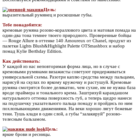
Цель:
выразительный румянец и роскошные губы.
Тебе понадобятся:
кремовые румяна розово-кораллового цвета и матовая помада на
один-два тона темнее твоего природного. Проверенные бойцы
— Rouge Allure в оттенке 140 Amoureux от Chanel, продукт из
палетки Lights Blush&Highlight Palette OTSmashbox и набор
помад Kylie Berthday Edition.
Как действовать:
У каждой из нас неповторимая форма лица, но в случае с
кремовыми румянами визажисты советуют придерживаться
универсальной схемы. Разотри каплю средства между пальцами,
нарисуй на скулах по яркому кружочку и растушуй. Кремовые
румяна смотрятся более деликатно, чем сухие, им не нужна база
вроде праймера и тонального крема. Заштрихуй карандашом
натурального оттенка поверхность губ, а теперь щедро нанеси
на подушечку указательного пальца помаду и пройдись по ним
похлопывающими движениями. На веки хорошо лягут бежевые
тени. Тушь клади в один слой, а губы “залакируй” розово-
телесным бальзамом.
Цель:
яркие брови и ресницы.