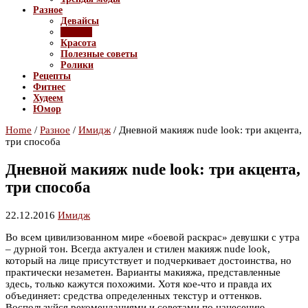
Разное
Девайсы
Имидж
Красота
Полезные советы
Ролики
Рецепты
Фитнес
Худеем
Юмор
Home
/
Разное
/
Имидж
/
Дневной макияж nude look: три акцента,
три способа
Дневной макияж nude look: три акцента,
три способа
22.12.2016
Имидж
Во всем цивилизованном мире «боевой раскрас» девушки с утра
– дурной тон. Всегда актуален и стилен макияж nude look,
который на лице присутствует и подчеркивает достоинства, но
практически незаметен. Варианты макияжа, представленные
здесь, только кажутся похожими. Хотя кое-что и правда их
объединяет: средства определенных текстур и оттенков.
Воспользуйся рекомендациями и советами по нанесению.