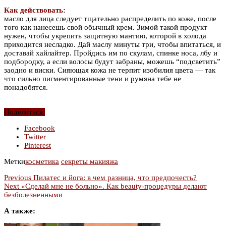
Как действовать:
масло для лица следует тщательно распределить по коже, после
того как нанесешь свой обычный крем. Зимой такой продукт
нужен, чтобы укрепить защитную мантию, которой в холода
приходится несладко. Дай маслу минуты три, чтобы впитаться, и
доставай хайлайтер. Пройдись им по скулам, спинке носа, лбу и
подбородку, а если волосы будут забраны, можешь “подсветить”
заодно и виски. Сияющая кожа не терпит изобилия цвета — так
что сильно пигментированные тени и румяна тебе не
понадобятся.
Поделиться:
Facebook
Twitter
Pinterest
Метки
косметика
секреты макияжа
Previous
Пилатес и йога: в чем разница, что предпочесть?
Next
«Сделай мне не больно». Как beauty-процедуры делают
безболезненными
А также: