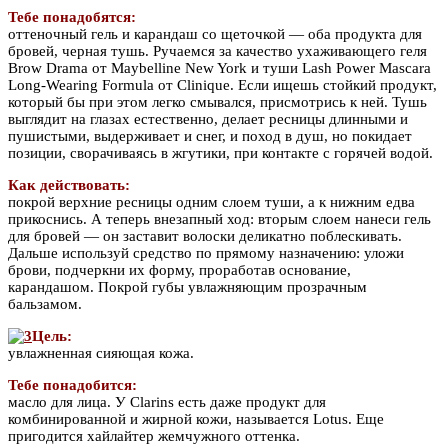
Тебе понадобятся:
оттеночный гель и карандаш со щеточкой — оба продукта для
бровей, черная тушь. Ручаемся за качество ухаживающего геля
Brow Drama от Maybelline New York и туши Lash Power Mascara
Long-Wearing Formula от Clinique. Если ищешь стойкий продукт,
который бы при этом легко смывался, присмотрись к ней. Тушь
выглядит на глазах естественно, делает ресницы длинными и
пушистыми, выдерживает и снег, и поход в душ, но покидает
позиции, сворачиваясь в жгутики, при контакте с горячей водой.
Как действовать:
покрой верхние ресницы одним слоем туши, а к нижним едва
прикоснись. А теперь внезапный ход: вторым слоем нанеси гель
для бровей — он заставит волоски деликатно поблескивать.
Дальше используй средство по прямому назначению: уложи
брови, подчеркни их форму, проработав основание,
карандашом. Покрой губы увлажняющим прозрачным
бальзамом.
Цель:
увлажненная сияющая кожа.
Тебе понадобится:
масло для лица. У Clarins есть даже продукт для
комбинированной и жирной кожи, называется Lotus. Еще
пригодится хайлайтер жемчужного оттенка.