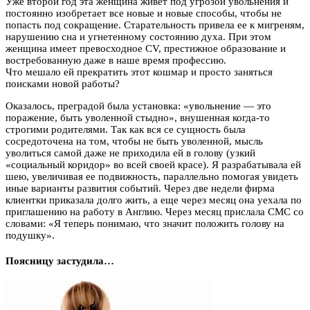
Уже второй год эта женщина живет под угрозой увольнения и
постоянно изобретает все новые и новые способы, чтобы не
попасть под сокращение. Старательность привела ее к мигреням,
нарушению сна и угнетенному состоянию духа. При этом
женщина имеет превосходное CV, престижное образование и
востребованную даже в наше время профессию.
Что мешало ей прекратить этот кошмар и просто заняться
поисками новой работы?
Оказалось, преградой была установка: «увольнение — это
поражение, быть уволенной стыдно», внушенная когда-то
строгими родителями. Так как вся се сущность была
сосредоточена на том, чтобы не быть уволенной, мысль
уволиться самой даже не приходила ей в голову (узкий
«социальный коридор» во всей своей красе). Я разрабатывала ей
шею, увеличивая ее подвижность, параллельно помогая увидеть
иные варианты развития событий. Через две недели фирма
клиентки приказала долго жить, а еще через месяц она уехала по
приглашению на работу в Англию. Через месяц прислала СМС со
словами: «Я теперь понимаю, что значит положить голову на
подушку».
Поясницу застудила…