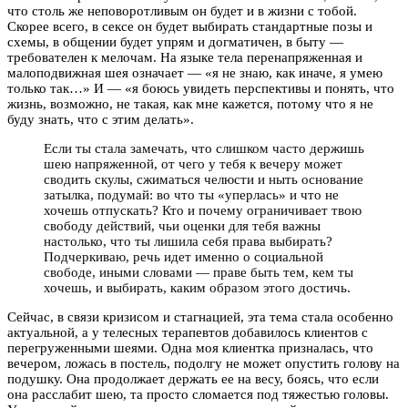
что столь же неповоротливым он будет и в жизни с тобой.
Скорее всего, в сексе он будет выбирать стандартные позы и
схемы, в общении будет упрям и догматичен, в быту —
требователен к мелочам. На языке тела перенапряженная и
малоподвижная шея означает — «я не знаю, как иначе, я умею
только так…» И — «я боюсь увидеть перспективы и понять, что
жизнь, возможно, не такая, как мне кажется, потому что я не
буду знать, что с этим делать».
Если ты стала замечать, что слишком часто держишь
шею напряженной, от чего у тебя к вечеру может
сводить скулы, сжиматься челюсти и ныть основание
затылка, подумай: во что ты «уперлась» и что не
хочешь отпускать? Кто и почему ограничивает твою
свободу действий, чьи оценки для тебя важны
настолько, что ты лишила себя права выбирать?
Подчеркиваю, речь идет именно о социальной
свободе, иными словами — праве быть тем, кем ты
хочешь, и выбирать, каким образом этого достичь.
Сейчас, в связи кризисом и стагнацией, эта тема стала особенно
актуальной, а у телесных терапевтов добавилось клиентов с
перегруженными шеями. Одна моя клиентка призналась, что
вечером, ложась в постель, подолгу не может опустить голову на
подушку. Она продолжает держать ее на весу, боясь, что если
она расслабит шею, та просто сломается под тяжестью головы.