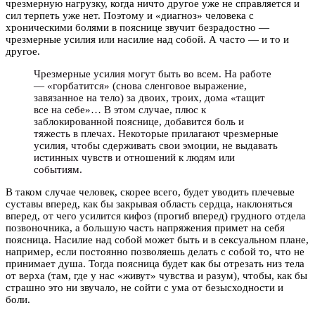
чрезмерную нагрузку, когда ничто другое уже не справляется и
сил терпеть уже нет. Поэтому и «диагноз» человека с
хроническими болями в пояснице звучит безрадостно —
чрезмерные усилия или насилие над собой. А часто — и то и
другое.
Чрезмерные усилия могут быть во всем. На работе
— «горбатится» (снова сленговое выражение,
завязанное на тело) за двоих, троих, дома «тащит
все на себе»… В этом случае, плюс к
заблокированной пояснице, добавится боль и
тяжесть в плечах. Некоторые прилагают чрезмерные
усилия, чтобы сдерживать свои эмоции, не выдавать
истинных чувств и отношений к людям или
событиям.
В таком случае человек, скорее всего, будет уводить плечевые
суставы вперед, как бы закрывая область сердца, наклоняться
вперед, от чего усилится кифоз (прогиб вперед) грудного отдела
позвоночника, а большую часть напряжения примет на себя
поясница. Насилие над собой может быть и в сексуальном плане,
например, если постоянно позволяешь делать с собой то, что не
принимает душа. Тогда поясница будет как бы отрезать низ тела
от верха (там, где у нас «живут» чувства и разум), чтобы, как бы
страшно это ни звучало, не сойти с ума от безысходности и
боли.