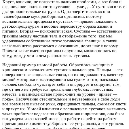
Хруст, конечно, не показатель наличия проблемы, а вот боли и
ограничение подвижности суставов — уже да. У суставов в теле
две дополнительные нагрузки. Одна энергетическая: они
-своеобразные мусоросборники организма, поэтому
воспалительные процессы в суставах — прямое показание к
детокс-процедурам и вообще пересмотру образа жизни и
питания. Вторая — психологическая. Суставы — естественные
границы между частями тела и отображение того, как мы
удерживаем собственные психологические границы, а также
насколько легко расстаемся с отжившим, делая шаг к новому.
Причем какие именно границы нарушены, можно понять по
тому, между чем и чем расположены суставы.
Недавний пример из моей работы. Обратилась женщина с
хроническим воспалением суставов пальцев рук. Пальцы — это
поверхностные социальные связи, по их подвижности, качеству
мелкой моторики и жестикуляции мы судим о том, насколько
человек свободно чувствует себя и оперирует в социуме, там,
где от него не требуется проявления глубоких личностных
качеств, а взаимодействие происходит на уровне «привет —
пока». Неслучайно стеснительные и неуверенные в себе люди
все время заламывают руки, скрещивают пальцы, сжимают кисти
и прячут их. У моей клиентки с воспалением суставов выявилась
такая проблема: педагог по образованию и призванию, она была
вынуждена из-за козней коллег по работе перейти на работу
приемщицы в химчистку. Зарплата ее устраивала, а вот уровень
общения с людьми — нет. За годы работы внутреннее