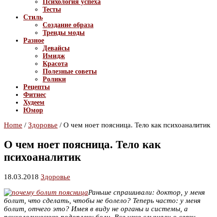
Психология успеха
Тесты
Стиль
Создание образа
Тренды моды
Разное
Девайсы
Имидж
Красота
Полезные советы
Ролики
Рецепты
Фитнес
Худеем
Юмор
Home
/
Здоровье
/
О чем ноет поясница. Тело как психоаналитик
О чем ноет поясница. Тело как
психоаналитик
18.03.2018
Здоровье
Раньше спрашивали: доктор, у меня
болит, что сделать, чтобы не болело? Теперь часто: у меня
болит, отчего это? Имея в виду не органы и системы, а
психологическую подоплеку боли. Все уже слышали о связи