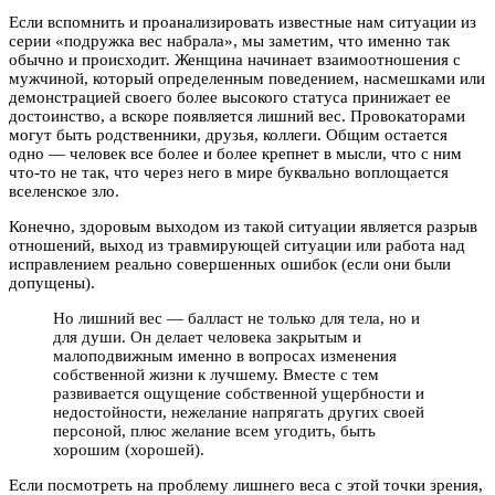
Если вспомнить и проанализировать известные нам ситуации из
серии «подружка вес набрала», мы заметим, что именно так
обычно и происходит. Женщина начинает взаимоотношения с
мужчиной, который определенным поведением, насмешками или
демонстрацией своего более высокого статуса принижает ее
достоинство, а вскоре появляется лишний вес. Провокаторами
могут быть родственники, друзья, коллеги. Общим остается
одно — человек все более и более крепнет в мысли, что с ним
что-то не так, что через него в мире буквально воплощается
вселенское зло.
Конечно, здоровым выходом из такой ситуации является разрыв
отношений, выход из травмирующей ситуации или работа над
исправлением реально совершенных ошибок (если они были
допущены).
Но лишний вес — балласт не только для тела, но и
для души. Он делает человека закрытым и
малоподвижным именно в вопросах изменения
собственной жизни к лучшему. Вместе с тем
развивается ощущение собственной ущербности и
недостойности, нежелание напрягать других своей
персоной, плюс желание всем угодить, быть
хорошим (хорошей).
Если посмотреть на проблему лишнего веса с этой точки зрения,