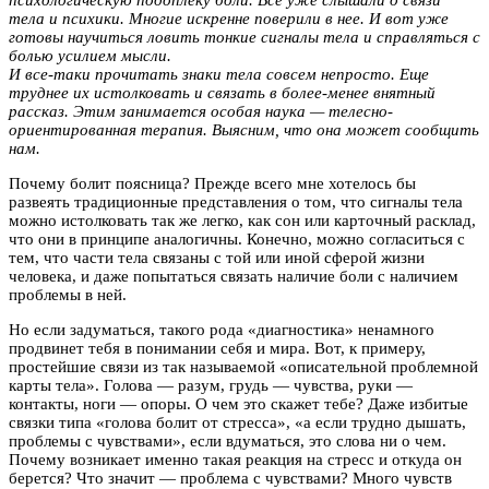
тела и психики. Многие искренне поверили в нее. И вот уже
готовы научиться ловить тонкие сигналы тела и справляться с
болью усилием мысли.
И все-таки прочитать знаки тела совсем непросто. Еще
труднее их истолковать и связать в более-менее внятный
рассказ. Этим занимается особая наука — телесно-
ориентированная терапия. Выясним, что она может сообщить
нам.
Почему болит поясница? Прежде всего мне хотелось бы
развеять традиционные представления о том, что сигналы тела
можно истолковать так же легко, как сон или карточный расклад,
что они в принципе аналогичны. Конечно, можно согласиться с
тем, что части тела связаны с той или иной сферой жизни
человека, и даже попытаться связать наличие боли с наличием
проблемы в ней.
Но если задуматься, такого рода «диагностика» ненамного
продвинет тебя в понимании себя и мира. Вот, к примеру,
простейшие связи из так называемой «описательной проблемной
карты тела». Голова — разум, грудь — чувства, руки —
контакты, ноги — опоры. О чем это скажет тебе? Даже избитые
связки типа «голова болит от стресса», «а если трудно дышать,
проблемы с чувствами», если вдуматься, это слова ни о чем.
Почему возникает именно такая реакция на стресс и откуда он
берется? Что значит — проблема с чувствами? Много чувств