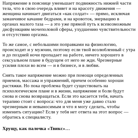
Напряжение в пояснице уменьшает подвижность нижней части
тела, что в свою очередь влияет и на красоту движения —
женщина начинает двигаться «как солдат» — прямо, исключая
заманчивое качание бедрами, и на кровоток, энервацию в
органах малого таза — а это уже прямой путь к всевозможным
дисфункциям мочеполовой сферы, ухудшению чувствительности
и отсутствию оргазма.
То же самое, с небольшими поправками на физиологию,
происходит и у мужчин, поэтому если твой возлюбленный с утра
и до поздней ночи пропадает на работе, ничего хорошего в
сексуальном плане в будущем от него не жди. Чрезмерные
усилия плохи во всем — и в бизнесе, и в любви.
Снять такое напряжение можно при помощи определенных
приемов, массажа и упражнений, причем особенно хороши
растяжки. Но пока проблема будет существовать на
психологическом плане и в жизни, напряжение и боли будут
снова и снова возвращаться. Если это касается тебя, начать
терапию стоит с вопроса: что для меня уже давно стало
чрезмерным и невыносимым и что я могу сделать, чтобы
изменить ситуацию? Если у тебя нет ответа на этот вопрос —
обратись к специалисту.
Хрущу, как палочка «Твикс»…