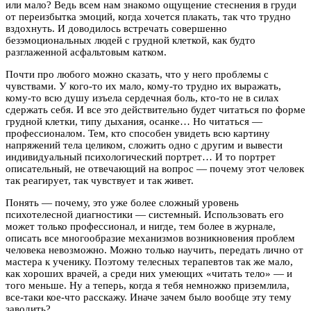
или мало? Ведь всем нам знакомо ощущение стеснения в груди
от переизбытка эмоций, когда хочется плакать, так что трудно
вздохнуть. И доводилось встречать совершенно
безэмоциональных людей с грудной клеткой, как будто
разглаженной асфальтовым катком.
Почти про любого можно сказать, что у него проблемы с
чувствами. У кого-то их мало, кому-то трудно их выражать,
кому-то всю душу изъела сердечная боль, кто-то не в силах
сдержать себя. И все это действительно будет читаться по форме
грудной клетки, типу дыхания, осанке… Но читаться —
профессионалом. Тем, кто способен увидеть всю картину
напряжений тела целиком, сложить одно с другим и вывести
индивидуальный психологический портрет… И то портрет
описательный, не отвечающий на вопрос — почему этот человек
так реагирует, так чувствует и так живет.
Понять — почему, это уже более сложный уровень
психотелесной диагностики — системный. Использовать его
может только профессионал, и нигде, тем более в журнале,
описать все многообразие механизмов возникновения проблем
человека невозможно. Можно только научить, передать лично от
мастера к ученику. Поэтому телесных терапевтов так же мало,
как хороших врачей, а среди них умеющих «читать тело» — и
того меньше. Ну а теперь, когда я тебя немножко приземлила,
все-таки кое-что расскажу. Иначе зачем было вообще эту тему
заводить?