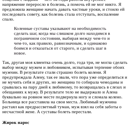
напряжение переросло в болезнь, а помочь ей не мог никто. Я
предложила женщине начать давать частные уроки, и стоило ей
последовать совету, как болезнь стала отступать, воспаление
спало.
Коленные суставы указывают на необходимость
сделать шаг, когда мы слишком долго находимся в
пограничном состоянии, выбирая между чем-то и
чем-то, как правило, равнозначным, и одинаково
боимся и отказаться от старого, и сделать шаг в
новое.
Так, другая моя клиентка очень долго, года три, не могла сделать
выбор между мужем и любовником, испытывая терпение обоих
мужчин. В результате стали страшно болеть колени. Я
предупреждала Алену, так ее звали, что пора уже определиться и
не мучить себя и других, но женщина то собирала чемоданы и
срывалась на пару дней к любимому, то возвращалась в слезах и
обещаниях к мужу. В результате тело не выдержало и Алена
буквально на ровном месте подвернула ногу и сломала колено.
Больница все расставила на свои места. Любимый мужчина
растаял как предрассветный туман, муж взял на себя заботы о
несчастной жене. А суставы болеть перестали.
Жирок нарос