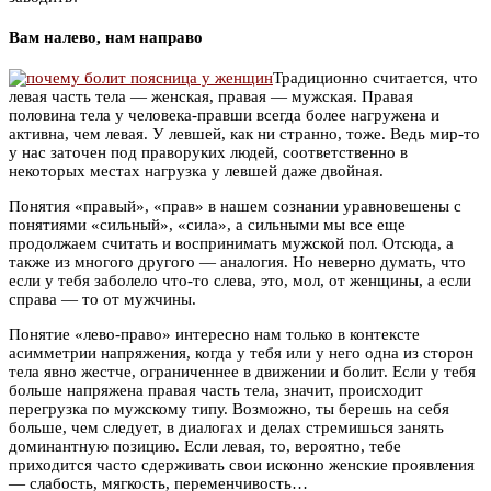
Вам налево, нам направо
Традиционно считается, что
левая часть тела — женская, правая — мужская. Правая
половина тела у человека-правши всегда более нагружена и
активна, чем левая. У левшей, как ни странно, тоже. Ведь мир-то
у нас заточен под праворуких людей, соответственно в
некоторых местах нагрузка у левшей даже двойная.
Понятия «правый», «прав» в нашем сознании уравновешены с
понятиями «сильный», «сила», а сильными мы все еще
продолжаем считать и воспринимать мужской пол. Отсюда, а
также из многого другого — аналогия. Но неверно думать, что
если у тебя заболело что-то слева, это, мол, от женщины, а если
справа — то от мужчины.
Понятие «лево-право» интересно нам только в контексте
асимметрии напряжения, когда у тебя или у него одна из сторон
тела явно жестче, ограниченнее в движении и болит. Если у тебя
больше напряжена правая часть тела, значит, происходит
перегрузка по мужскому типу. Возможно, ты берешь на себя
больше, чем следует, в диалогах и делах стремишься занять
доминантную позицию. Если левая, то, вероятно, тебе
приходится часто сдерживать свои исконно женские проявления
— слабость, мягкость, переменчивость…