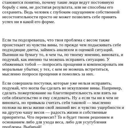
становится понятно, почему такие люди ведут постоянную
борьбу с ним, не достигая результата, или не способны его
сохранить. Ведь человек с глубоким ощущением собственной
несостоятельности просто не может позволить себе принять
успех ни в какой его форме.
Если ты подозреваешь, что твоя проблема с весом также
проистекает из чувства вины, то прежде чем подыскивать себе
подходящие диеты, займись анализом и оценкой ситуаций.
Выпиши на бумагу то, в чем ты, по твоему мнению, виновата, и
подумай, как именно ты можешь исправить ситуацию. У
обиженных тобой — попросить прощения и компенсировать им
моральные убытки; у тех, с кем не можешь встретиться,
мысленно попроси прощения и помолись за них.
Если совершила поступки, которые уже нельзя исправить,
подумай, что могла бы сделать во искупление вины. Например,
сделать пожертвование на благотворительность или взять на
себя обязательство и ему следовать. Ну а если ты ни в чем не
виновата, но привыкла считать себя таковой — мысленно
положи на весы жизни свой лишний вес и чувство ущербности и
на другую чашу весов — радость жизни и собственные
приоритеты. Что перевесит? То и будет твоим решением и
основанием либо для ухода веса, либо для усугубления
проблемы. Выбирай!