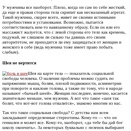
У мужчины все наоборот. Плохо, когда он сам по себе жесткий,
да еще и правая сторона тела скрипит как несмазанный агрегат.
Такой мужчина, скорее всего, живет не своими истинными
потребностями и установками. Возможно, пытается
соответствовать кем-то навязанному образу. Если он или его
массажист жалуется, что с левой стороны его тело как кремень,
подумай, не слишком ли сильно ты давишь его своим
авторитетом, не приходится ли ему защищаться от женщин и
женского в себе (ведь мужчина тоже имеет право побыть
слабым).
Шея не вертится
Шея на карте тела — показатель социальной
свободы человека. О наличии проблемы можно судить по
напряжению мышц, болям, плохой подвижности, асимметрии
при повороте и наклоне головы, а также по тому, что в народе
называют «бычьей шеей». Женщин последнее, конечно, касается
значительно меньше, чем мужчин. А вот что такое «шея так
болит, что вот-вот голова отвалится», знакомо многим из нас.
Так что такое социальная свобода? С детства нам всем
закладывают определенные стереотипы. Кому-то — что он
гениален и может все. Кому-то, наоборот, «да тебе бы дай бог
школу окончить». За некоторых буквально с пеленок выбирают