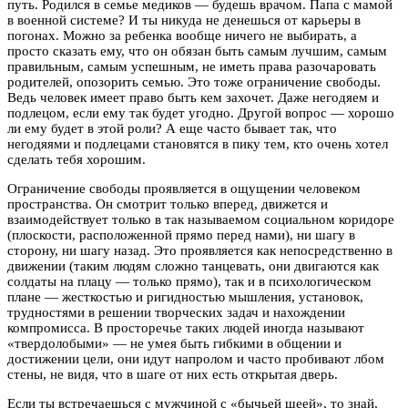
путь. Родился в семье медиков — будешь врачом. Папа с мамой
в военной системе? И ты никуда не денешься от карьеры в
погонах. Можно за ребенка вообще ничего не выбирать, а
просто сказать ему, что он обязан быть самым лучшим, самым
правильным, самым успешным, не иметь права разочаровать
родителей, опозорить семью. Это тоже ограничение свободы.
Ведь человек имеет право быть кем захочет. Даже негодяем и
подлецом, если ему так будет угодно. Другой вопрос — хорошо
ли ему будет в этой роли? А еще часто бывает так, что
негодяями и подлецами становятся в пику тем, кто очень хотел
сделать тебя хорошим.
Ограничение свободы проявляется в ощущении человеком
пространства. Он смотрит только вперед, движется и
взаимодействует только в так называемом социальном коридоре
(плоскости, расположенной прямо перед нами), ни шагу в
сторону, ни шагу назад. Это проявляется как непосредственно в
движении (таким людям сложно танцевать, они двигаются как
солдаты на плацу — только прямо), так и в психологическом
плане — жесткостью и ригидностью мышления, установок,
трудностями в решении творческих задач и нахождении
компромисса. В просторечье таких людей иногда называют
«твердолобыми» — не умея быть гибкими в общении и
достижении цели, они идут напролом и часто пробивают лбом
стены, не видя, что в шаге от них есть открытая дверь.
Если ты встречаешься с мужчиной с «бычьей шеей», то знай,