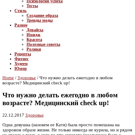
Психология успеха
Тесты
Стиль
Создание образа
Тренды моды
Разное
Девайсы
Имидж
Красота
Полезные советы
Ролики
Рецепты
Фитнес
Худеем
Юмор
Home
/
Здоровье
/
Что нужно делать ежегодно в любом
возрасте? Медицинский check up!
Что нужно делать ежегодно в любом
возрасте? Медицинский check up!
22.12.2017
Здоровье
Одна девушка (назовем ее Катя) была просто помешана на
здоровом образе жизни. Не только никогда не курила, но и рядом
не стояла с теми, у кого во рту сигарета (наслышана была о