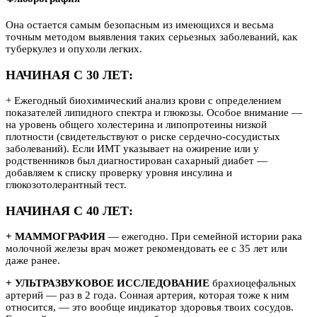
Она остается самым безопасным из имеющихся и весьма
точным методом выявления таких серьезных заболеваний, как
туберкулез и опухоли легких.
НАЧИНАЯ С 30 ЛЕТ:
+ Ежегодный биохимический анализ крови с определением
показателей липидного спектра и глюкозы. Особое внимание —
на уровень общего холестерина и липопротеины низкой
плотности (свидетельствуют о риске сердечно-сосудистых
заболеваний). Если ИМТ указывает на ожирение или у
родственников был диагностирован сахарный диабет —
добавляем к списку проверку уровня инсулина и
глюкозотолерантный тест.
НАЧИНАЯ С 40 ЛЕТ:
+ МАММОГРАФИЯ
— ежегодно. При семейной истории рака
молочной железы врач может рекомендовать ее с 35 лет или
даже ранее.
+ УЛЬТРАЗВУКОВОЕ ИССЛЕДОВАНИЕ
брахиоцефальных
артерий — раз в 2 года. Сонная артерия, которая тоже к ним
относится, — это вообще индикатор здоровья твоих сосудов.