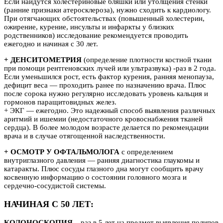
Если найдутся холестериновые бляшки или утолщения стенки
(ранние признаки атеросклероза), нужно сходить к кардиологу.
При отягчающих обстоятельствах (повышенный холестерин,
ожирение, курение, инсульты и инфаркты у близких
родственников) исследование рекомендуется проводить
ежегодно и начиная с 30 лет.
+ ДЕНСИТОМЕТРИЯ
(определение плотности костной ткани
при помощи рентгеновских лучей или ультразвука) -раз в 2 года.
Если уменьшился рост, есть фактор курения, ранняя менопауза,
дефицит веса — проходить ранее по назначению врача. Плюс
после сорока нужно регулярно исследовать уровень кальция и
гормонов паращитовидных желез.
+ ЭКГ — ежегодно. Это надежный способ выявления различных
аритмий и ишемии (недостаточного кровоснабжения тканей
сердца). В более молодом возрасте делается по рекомендации
врача и в случае отягощенной наследственности.
+ ОСМОТР У ОФТАЛЬМОЛОГА
с определением
внутриглазного давления — ранняя диагностика глаукомы и
катаракты. Плюс сосуды глазного дна могут сообщить врачу
косвенную информацию о состоянии головного мозга и
сердечно-сосудистой системы.
НАЧИНАЯ С 50 ЛЕТ:
КОЛОНОСКОПИЯ
– раз в 5 лет на предмет выявления полипов