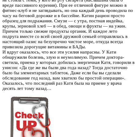
вреде пассивного курения). При ее отличной фигуре можно в
фитнес-клуб и не заглядывать, но она каждый день проводила по
часу на беговой дорожке и в бассейне. Катин рацион просто
образец для подражания. Смузи — с утра, постная индейка,
крупы, зерновой хлеб — в обед, овощи и фрукты — на ужин.
Причем только свежие продукты органик. И каждое лето
подруга вместе со всей своей дружной семьей отправлялась в
настоящий оазис на безупречно чистое море, откуда всегда
привозила дорогущие витамины и БАДы.
И вдруг оказалось, что все эти усилия напрасны. У Кати
обнаружили болезнь, злую и неумолимую. Причем доктора-
светила, приема у которых добилась энергичная Катя, говорили в
унисон: «Да где же вы были два года назад? Тогда достаточно
было бы элементарных таблеток. Даже если бы вы сделали
обследование год назад, вам хватило бы простой операции».
Оказалось, что последний раз Катя была на приеме у врача
десять лет тому назад…