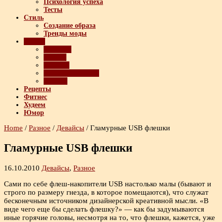
Психология успеха
Тесты
Стиль
Создание образа
Тренды моды
Разное
Девайсы
Имидж
Красота
Полезные советы
Ролики
Рецепты
Фитнес
Худеем
Юмор
Home
/
Разное
/
Девайсы
/
Гламурные USB флешки
Гламурные USB флешки
16.10.2010
Девайсы
,
Разное
Сами по себе флеш-накопители USB настолько малы (бывают и
строго по размеру гнезда, в которое помещаются), что служат
бесконечным источником дизайнерской креативной мысли. «В
виде чего еще бы сделать флешку?» — как бы задумываются
иные горячие головы, несмотря на то, что флешки, кажется, уже