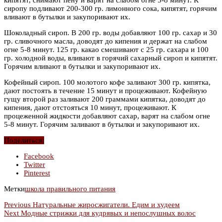
сиропу подливают 200-300 гр. лимонного сока, кипятят, горячим
вливают в бутылки и закупоривают их.
Шоколадный сироп. В 200 гр. воды добавляют 100 гр. сахар и 30
гр. сливочного масла, доводят до кипения и держат на слабом
огне 5-8 минут. 125 гр. какао смешивают с 25 гр. сахара и 100
гр. холодной воды, вливают в горячий сахарный сироп и кипятят.
Горячим вливают в бутылки и закупоривают их.
Кофейный сироп. 100 молотого кофе заливают 300 гр. кипятка,
дают постоять в течение 15 минут и процеживают. Кофейную
гущу второй раз заливают 200 граммами кипятка, доводят до
кипения, дают отстояться 10 минут, процеживают. К
процеженной жидкости добавляют сахар, варят на слабом огне
5-8 минут. Горячим заливают в бутылки и закупоривают их.
Поделиться:
Facebook
Twitter
Pinterest
Метки
школа правильного питания
Previous
Натуральные жиросжигатели. Едим и худеем
Next
Модные стрижки для кудрявых и непослушных волос