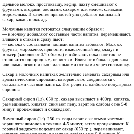
Цельное молоко, простоквашу, кефир, пахту смешивают с
фруктами, ягодами, овощами, сахаром или медом, сливками,
мороженым. В качестве пряностей употребляют ванильный
сахар, какао, шоколад.
Молочные напитки готовятся следующим образом:
— к молоку добавляют составные части напитка, перемешивают,
вливают в стакан и сразу пьют;
— молоко с составными частями напитка взбивают. Молоко,
фрукты, мороженое, пряности, измельченный лед кладут в
миксер (заполняют 3/4 объема) и взбивают, пока напиток не
становится однородным, пенистым. Вливают в бокалы для вина
или шампанского и пьют маленькими глотками через соломинку.
Сахар в молочных напитках желательно заменять сахарным или
ароматическими сиропами, которые легко соединяются с
остальными частями напитка. Вот рецепты наиболее популярных
сиропов:
Сахарный сироп (1л). 650 гр. сахара высыпают в 400гр. кипятка,
размешивают, кипятят, снимают пену, варят на слабом огне 5-8
минут, процеживают и охлаждают.
Лимонный сироп (1л). 250 гр. воды варят с желтыми частями
корки пяти лимонов в течение 4-5 минут, затем процеживают. К
горячей жидкости подсыпают сахар (650 гр.), перемешивают,
кипятят, снимают пену и варят на слабом огне 5-8 минут. К