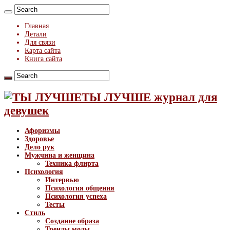
Главная
Детали
Для связи
Карта сайта
Книга сайта
ТЫ ЛУЧШЕ журнал для
девушек
Афоризмы
Здоровье
Дело рук
Мужчина и женщина
Техника флирта
Психология
Интервью
Психология общения
Психология успеха
Тесты
Стиль
Создание образа
Тренды моды