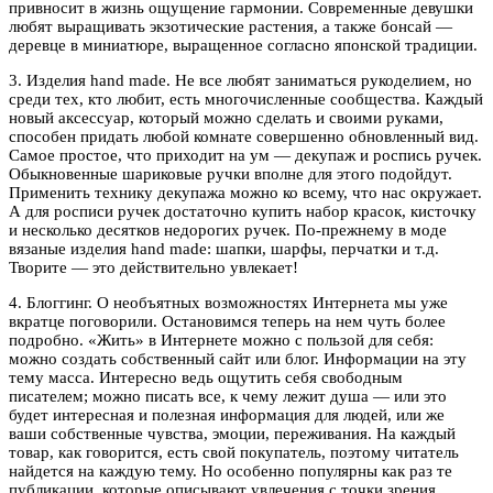
привносит в жизнь ощущение гармонии. Современные девушки
любят выращивать экзотические растения, а также бонсай —
деревце в миниатюре, выращенное согласно японской традиции.
3. Изделия hand made. Не все любят заниматься рукоделием, но
среди тех, кто любит, есть многочисленные сообщества. Каждый
новый аксессуар, который можно сделать и своими руками,
способен придать любой комнате совершенно обновленный вид.
Самое простое, что приходит на ум — декупаж и роспись ручек.
Обыкновенные шариковые ручки вполне для этого подойдут.
Применить технику декупажа можно ко всему, что нас окружает.
А для росписи ручек достаточно купить набор красок, кисточку
и несколько десятков недорогих ручек. По-прежнему в моде
вязаные изделия hand made: шапки, шарфы, перчатки и т.д.
Творите — это действительно увлекает!
4. Блоггинг. О необъятных возможностях Интернета мы уже
вкратце поговорили. Остановимся теперь на нем чуть более
подробно. «Жить» в Интернете можно с пользой для себя:
можно создать собственный сайт или блог. Информации на эту
тему масса. Интересно ведь ощутить себя свободным
писателем; можно писать все, к чему лежит душа — или это
будет интересная и полезная информация для людей, или же
ваши собственные чувства, эмоции, переживания. На каждый
товар, как говорится, есть свой покупатель, поэтому читатель
найдется на каждую тему. Но особенно популярны как раз те
публикации, которые описывают увлечения с точки зрения