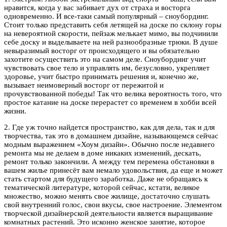
нравится, когда у вас забивает дух от страха и восторга
одновременно. И все-таки самый популярный – сноубординг.
Стоит только представить себя летящей на доске по склону горы
на невероятной скорости, пейзаж мелькает мимо, вы подчинили
себе доску и выделываете на ней разнообразные трюки. В душе
невыразимый восторг от происходящего и вы обязательно
захотите осуществить это на самом деле. Сноубординг учит
чувствовать свое тело и управлять им, безусловно, укрепляет
здоровье, учит быстро принимать решения и, конечно же,
вызывает неимоверный восторг от пережитой и
прочувствованной победы! Так что велика вероятность того, что
простое катание на доске перерастет со временем в хобби всей
жизни.
2. Где уж точно найдется пространство, как для дела, так и для
творчества, так это в домашнем дизайне, называющемся сейчас
модным выражением «Хоум дизайн». Обычно после недавнего
ремонта мы не делаем в доме никаких изменений, дескать,
ремонт только закончили. А между тем перемена обстановки в
вашем жилье принесёт вам немало удовольствия, да еще и может
стать стартом для будущего заработка. Даже не обращаясь к
тематической литературе, которой сейчас, кстати, великое
множество, можно менять свое жилище, достаточно слушать
свой внутренний голос, свои вкусы, свое настроение. Элементом
творческой дизайнерской деятельности является выращивание
комнатных растений. Это исконно женское занятие, которое