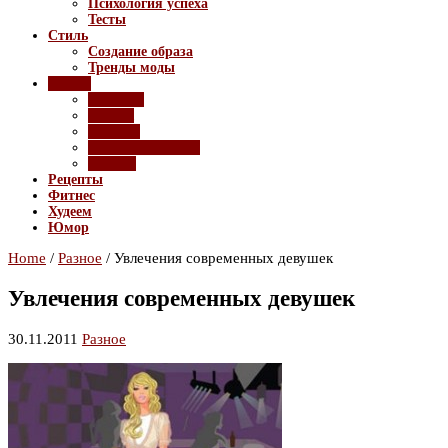
Психология успеха
Тесты
Стиль
Создание образа
Тренды моды
Разное
Девайсы
Имидж
Красота
Полезные советы
Ролики
Рецепты
Фитнес
Худеем
Юмор
Home
/
Разное
/
Увлечения современных девушек
Увлечения современных девушек
30.11.2011
Разное