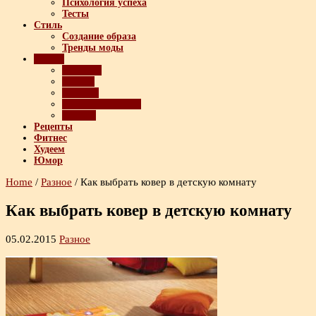
Психология успеха
Тесты
Стиль
Создание образа
Тренды моды
Разное
Девайсы
Имидж
Красота
Полезные советы
Ролики
Рецепты
Фитнес
Худеем
Юмор
Home
/
Разное
/
Как выбрать ковер в детскую комнату
Как выбрать ковер в детскую комнату
05.02.2015
Разное