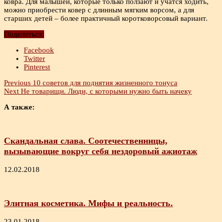
ковра. Для малышей, которые только ползают и учатся ходить,
можно приобрести ковер с длинным мягким ворсом, а для
старших детей – более практичный коротковорсовый вариант.
Поделиться:
Facebook
Twitter
Pinterest
Previous
10 советов для поднятия жизненного тонуса
Next
Не товарищи. Люди, с которыми нужно быть начеку
А также:
Скандальная слава. Соотечественницы,
вызывающие вокруг себя нездоровый ажиотаж
12.02.2018
Элитная косметика. Мифы и реальность.
23.01.2018