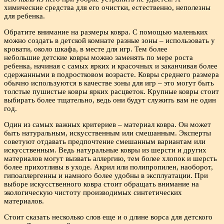
химические средства для его очистки, естественно, неполезны
для ребенка.
Обратите внимание на размеры ковра. С помощью маленьких
можно создать в детской комнате разные зоны – использовать у
кровати, около шкафа, в месте для игр. Тем более
небольшие детские ковры можно заменять по мере роста
ребенка, начиная с самых ярких и красочных и заканчивая более
сдержанными в подростковом возрасте. Ковры среднего размера
обычно используются в качестве зоны для игр – это могут быть
толстые пушистые ковры ярких расцветок. Крупные ковры стоит
выбирать более тщательно, ведь они будут служить вам не один
год.
Один из самых важных критериев – материал ковра. Он может
быть натуральным, искусственным или смешанным. Эксперты
советуют отдавать предпочтение смешанным вариантам или
искусственным. Ведь натуральные ковры из шерсти и других
материалов могут вызвать аллергию, тем более хлопок и шерсть
более прихотливы в уходе. Акрил или полипропилен, наоборот,
гипоаллергенны и намного более удобны в эксплуатации. При
выборе искусственного ковра стоит обращать внимание на
экологическую чистоту производимых синтетических
материалов.
Стоит сказать несколько слов еще и о длине ворса для детского