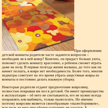
При оформлении
детской комнаты родители часто задаются вопросом –
необходим ли в ней ковер? Конечно, он придаст больше уюта,
поможет сделать комнату красочнее, а ребенок сможет играть
даже на полу. В первые полгода жизни малыша, до того как он
начнет ползать, в ковре нет необходимости. Более того, многие
педиатры советуют на это время убрать шерстяные ковры из
комнаты и постоянно делать влажную уборку.
Некоторые родители отдают предпочтение ковролину,
полностью покрывая им пол в детской. Он имеет преимущества
в эксплуатации – об него не спотыкаются, его не нужно всегда
поправлять или выбивать, только пылесосить. Но именно
поэтому ковролин является своеобразным «пылесборником»,
всю пыль из него при уборке устранить не удастся. А