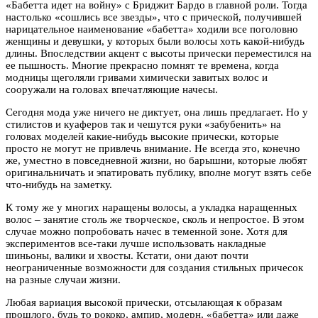
«Бабетта идет на войну» с Бриджит Бардо в главной роли. Тогда
настолько «сошлись все звезды», что с прической, получившей
нарицательное наименование «бабетта» ходили все поголовно
женщины и девушки, у которых были волосы хоть какой-нибудь
длины. Впоследствии акцент с высоты прически переместился на
ее пышность. Многие прекрасно помнят те времена, когда
модницы щеголяли гривами химически завитых волос и
сооружали на головах впечатляющие начесы.
Сегодня мода уже ничего не диктует, она лишь предлагает. Но у
стилистов и куаферов так и чешутся руки «забубенить» на
головах моделей какие-нибудь высокие прически, которые
просто не могут не привлечь внимание. Не всегда это, конечно
же, уместно в повседневной жизни, но барышни, которые любят
оригинальничать и эпатировать публику, вполне могут взять себе
что-нибудь на заметку.
К тому же у многих наращены волосы, а укладка наращенных
волос – занятие столь же творческое, сколь и непростое. В этом
случае можно попробовать начес в теменной зоне. Хотя для
экспериментов все-таки лучше использовать накладные
шиньоны, валики и хвосты. Кстати, они дают почти
неограниченные возможности для создания стильных причесок
на разные случаи жизни.
Любая вариация высокой прически, отсылающая к образам
прошлого, будь то рококо, ампир, модерн, «бабетта» или даже