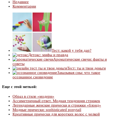
Недавнее
Комментарии
Тест: какой у тебя дар?
Детокс: мифы и правда
Ароматические свечи: факты и
советы
Тест: ты и твои деньги
Заказывая сны: что такое
осознанное сновидение
Еще с этой меткой:
Образ в стиле «модерн»
Ассиметричный ответ. Модная тенденция стрижек
Легендарные женские прически и стрижки «блонд»
Модные прически: sophisticated рonytail
Креативные прически для коротких волос с челкой