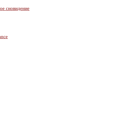
ное сновидение
ance