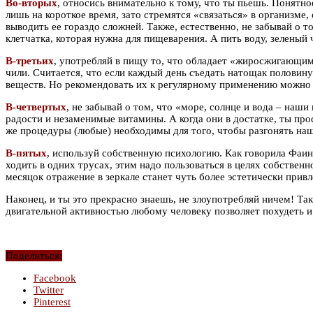
Во-вторых
, относись внимательно к тому, что ты пьешь. Понятно
лишь на короткое время, зато стремятся «связаться» в организме,
выводить ее гораздо сложней. Также, естественно, не забывай о т
клетчатка, которая нужна для пищеварения. А пить воду, зеленый
В-третьих
, употребляй в пищу то, что обладает «жиросжигающи
чили. Считается, что если каждый день съедать натощак половину
веществ. Но рекомендовать их к регулярному применению можно т
В-четвертых
, не забывай о том, что «море, солнце и вода – наш
радости и незаменимые витамины. А когда они в достатке, ты про
же процедуры (любые) необходимы для того, чтобы разгонять наш
В-пятых
, используй собственную психологию. Как говорила Фаина
ходить в одних трусах, этим надо пользоваться в целях собственн
месяцок отражение в зеркале станет чуть более эстетически при
Наконец, и ты это прекрасно знаешь, не злоупотребляй ничем! Так
двигательной активностью любому человеку позволяет похудеть и у
Поделиться:
Facebook
Twitter
Pinterest