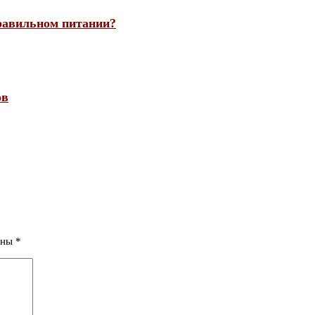
правильном питании?
ов
ены
*