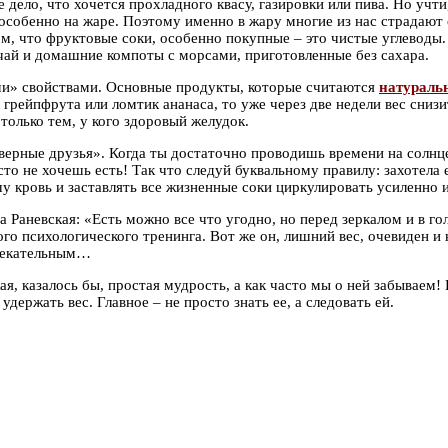
е дело, что хочется прохладного квасу, газировки или пива. Но учт
 особенно на жаре. Поэтому именно в жару многие из нас страдают 
ом, что фруктовые соки, особенно покупные – это чистые углеводы.
 чай и домашние компоты с морсами, приготовленные без сахара.
ми» свойствами. Основные продукты, которые считаются
натураль
 грейпфрута или ломтик ананаса, то уже через две недели вес снизи
олько тем, у кого здоровый желудок.
и верные друзья». Когда ты достаточно проводишь времени на солн
сто не хочешь есть! Так что следуй буквальному правилу: захотела
у кровь и заставлять все жизненные соки циркулировать усиленно и
 Раневская: «Есть можно все что угодно, но перед зеркалом и в го
ого психологического тренинга. Вот же он, лишний вес, очевиден и 
влекательным…
ая, казалось бы, простая мудрость, а как часто мы о ней забываем!
держать вес. Главное – не просто знать ее, а следовать ей.