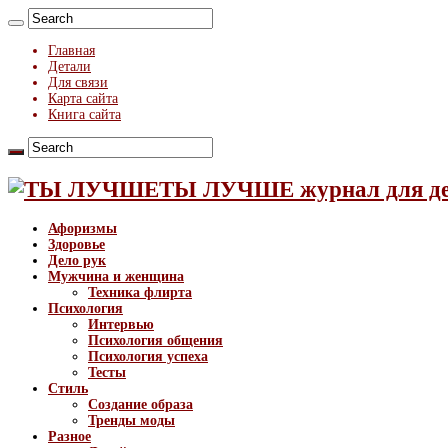
Главная
Детали
Для связи
Карта сайта
Книга сайта
ТЫ ЛУЧШЕ журнал для д
Афоризмы
Здоровье
Дело рук
Мужчина и женщина
Техника флирта
Психология
Интервью
Психология общения
Психология успеха
Тесты
Стиль
Создание образа
Тренды моды
Разное