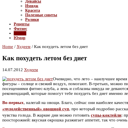
Девайсы
Имидж
Красота
Полезные советы
Ролики
Рецепты
Фитнес
Худеем
Юмор
Home
/
Худеем
/
Как похудеть летом без диет
Как похудеть летом без диет
14.07.2012
Худеем
Очевидно, что лето – наилучшее время 
фигуры – солнце и свежий воздух, помогают. В-третьих, можно п
посещениями фитнес-клуба, а лень и соблазны никуда не деваются
рекомендаций, которые помогут тебе похудеть без диет именно ле
Во-первых
, налегай на овощи. Благо, сейчас они наиболее качес
«чудодейственный» овощной суп
, про который подробно расска
чувства голода. В жаркие дни можно готовить
супы-коктейли
: п
поосторожней: вкусная окрошка разжигает аппетит, так что очень 