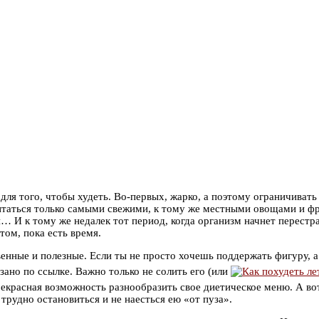
для того, чтобы худеть. Во-первых, жарко, а поэтому ограничиват
итаться только самыми свежими, к тому же местными овощами и фр
… И к тому же недалек тот период, когда организм начнет перестра
том, пока есть время.
твенные и полезные. Если ты не просто хочешь поддержать фигуру,
зано по ссылке. Важно только не солить его (или
рекрасная возможность разнообразить свое диетическое меню. А во
трудно остановиться и не наесться ею «от пуза».