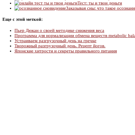
Тест: ты и твои деньги
Заказывая сны: что такое осознан
Еще с этой меткой:
Пьер Дюкан о своей методике снижения веса
Программа для нормализации обмена веществ metabolic bal
Устраиваем разгрузочный день на гречке
Творожный разгрузочный день. Рецепт йогов.
Японские хитрости и секреты правильного питания