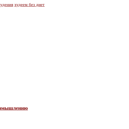
худения
худеем без диет
размышлению