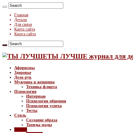
Главная
Детали
Для связи
Карта сайта
Книга сайта
ТЫ ЛУЧШЕ журнал для д
Афоризмы
Здоровье
Дело рук
Мужчина и женщина
Техника флирта
Психология
Интервью
Психология общения
Психология успеха
Тесты
Стиль
Создание образа
Тренды моды
Разное