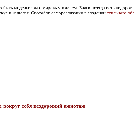
но быть модельером с мировым именем. Благо, всегда есть недорог
вкус и кошелек. Способов самореализации в создании
стильного об
 вокруг себя нездоровый ажиотаж