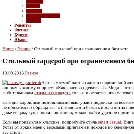
Девайсы
Имидж
Красота
Полезные советы
Ролики
Рецепты
Фитнес
Худеем
Юмор
Home
/
Разное
/
Стильный гардероб при ограниченном бюджете
Стильный гардероб при ограниченном б
19.09.2013
Разное
Неотъемлемой частью жизни современной женщ
одному важному вопросу: «Как красиво одеваться?» Мода – это не
любительницам
стильно выглядеть
только и остается, что успеват
Сегодня хорошими помощниками выступают подписки на всевозмож
не обязательно обращаться к стилистам и бежать в магазин за н
даже вещам, купленным спонтанно, можно найти удачное приме
Если вы привыкли к классике, попробуйте стиль
smart casual
. Винт
Устав от ярких маек с веселыми принтами и походов по секонд-х
вас стиле.