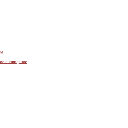
ты
ное сновидение