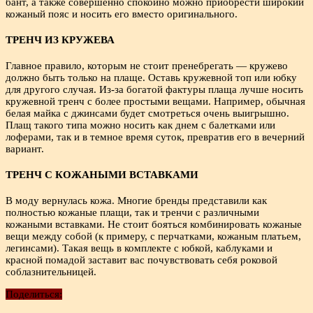
бант, а также совершенно спокойно можно приобрести широкий
кожаный пояс и носить его вместо оригинального.
ТРЕНЧ ИЗ КРУЖЕВА
Главное правило, которым не стоит пренебрегать — кружево
должно быть только на плаще. Оставь кружевной топ или юбку
для другого случая. Из-за богатой фактуры плаща лучше носить
кружевной тренч с более простыми вещами. Например, обычная
белая майка с джинсами будет смотреться очень выигрышно.
Плащ такого типа можно носить как днем с балетками или
лоферами, так и в темное время суток, превратив его в вечерний
вариант.
ТРЕНЧ С КОЖАНЫМИ ВСТАВКАМИ
В моду вернулась кожа. Многие бренды представили как
полностью кожаные плащи, так и тренчи с различными
кожаными вставками. Не стоит бояться комбинировать кожаные
вещи между собой (к примеру, с перчатками, кожаным платьем,
легинсами). Такая вещь в комплекте с юбкой, каблуками и
красной помадой заставит вас почувствовать себя роковой
соблазнительницей.
Поделиться: