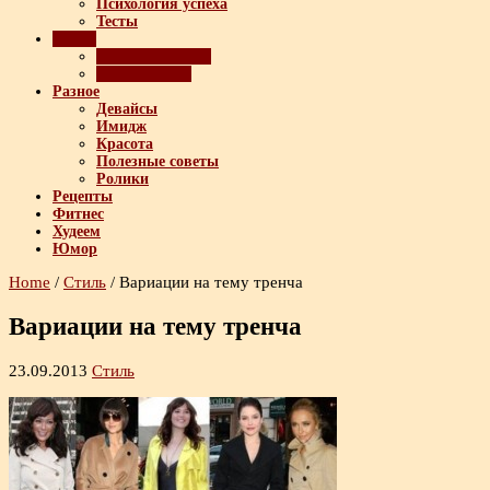
Психология успеха
Тесты
Стиль
Создание образа
Тренды моды
Разное
Девайсы
Имидж
Красота
Полезные советы
Ролики
Рецепты
Фитнес
Худеем
Юмор
Home
/
Стиль
/
Вариации на тему тренча
Вариации на тему тренча
23.09.2013
Стиль