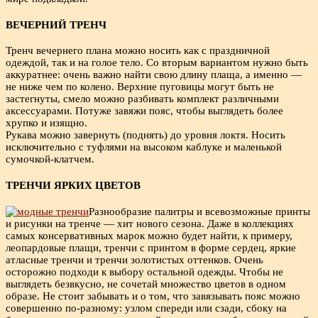
ВЕЧЕРНИЙ ТРЕНЧ
Тренч вечернего плана можно носить как с праздничной
одеждой, так и на голое тело. Со вторым вариантом нужно быть
аккуратнее: очень важно найти свою длину плаща, а именно —
не ниже чем по колено. Верхние пуговицы могут быть не
застегнуты, смело можно разбивать комплект различными
аксессуарами. Потуже завяжи пояс, чтобы выглядеть более
хрупко и изящно.
Рукава можно завернуть (поднять) до уровня локтя. Носить
исключительно с туфлями на высоком каблуке и маленькой
сумочкой-клатчем.
ТРЕНЧИ ЯРКИХ ЦВЕТОВ
Разнообразие палитры и всевозможные принты
и рисунки на тренче — хит нового сезона. Даже в коллекциях
самых консервативных марок можно будет найти, к примеру,
леопардовые плащи, тренчи с принтом в форме сердец, яркие
атласные тренчи и тренчи золотистых оттенков. Очень
осторожно подходи к выбору остальной одежды. Чтобы не
выглядеть безвкусно, не сочетай множество цветов в одном
образе. Не стоит забывать и о том, что завязывать пояс можно
совершенно по-разному: узлом спереди или сзади, сбоку на