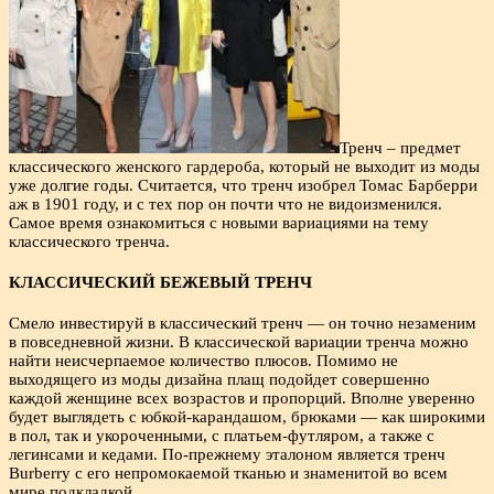
Тренч – предмет
классического женского гардероба, который не выходит из моды
уже долгие годы. Считается, что тренч изобрел Томас Барберри
аж в 1901 году, и с тех пор он почти что не видоизменился.
Самое время ознакомиться с новыми вариациями на тему
классического тренча.
КЛАССИЧЕСКИЙ БЕЖЕВЫЙ ТРЕНЧ
Смело инвестируй в классический тренч — он точно незаменим
в повседневной жизни. В классической вариации тренча можно
найти неисчерпаемое количество плюсов. Помимо не
выходящего из моды дизайна плащ подойдет совершенно
каждой женщине всех возрастов и пропорций. Вполне уверенно
будет выглядеть с юбкой-карандашом, брюками — как широкими
в пол, так и укороченными, с платьем-футляром, а также с
легинсами и кедами. По-прежнему эталоном является тренч
Burberry с его непромокаемой тканью и знаменитой во всем
мире подкладкой.