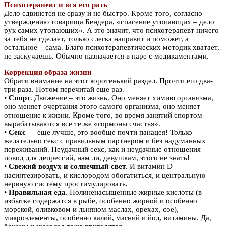
Психотерапевт и вся его рать
Дело сдвинется не сразу и не быстро. Кроме того, согласно
утверждению товарища Бендера, «спасение утопающих – дело
рук самих утопающих». А это значит, что психотерапевт ничего
за тебя не сделает, только слегка направит и поможет, а
остальное – сама. Благо психотерапевтических методик хватает,
не заскучаешь. Обычно назначается в паре с медикаментами.
Коррекция образа жизни
Обрати внимание на этот коротенький раздел. Прочти его два-
три раза. Потом перечитай еще раз.
•
Спорт
. Движение – это жизнь. Оно меняет химию организма,
оно меняет очертания этого самого организма, оно меняет
отношение к жизни. Кроме того, во время занятий спортом
вырабатываются все те же «гормоны счастья».
•
Секс
— еще лучше, это вообще почти панацея! Только
желательно секс с правильным партнером и без надуманных
переживаний. Неудачный секс, как и неудачные отношения –
повод для депрессий, нам ли, девушкам, этого не знать!
•
Свежий воздух и солнечный свет
. И витамин D
насинтезировать, и кислородом обогатиться, и центральную
нервную систему простимулировать.
•
Правильная еда
. Полиненасыщенные жирные кислоты (в
избытке содержатся в рыбе, особенно жирной и особенно
морской, оливковом и льняном маслах, орехах, сое),
микроэлементы, особенно калий, магний и йод, витамины. Да,