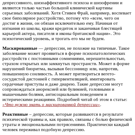
депрессивного, шизоаффективного психоза и шизофрении и
являются только частью большой клинической картины
серьезных заболеваний. Хотя Стивен Фрай, например, воспевает
свое биполярное расстройство, потому что «всем, чего он
достиг в жизни, он обязан исключительно ему. Начиная от
изгнания из школы, кражи кредиток и заканчивая блестящей
карьерой актера, писателя и иконы британской нации». Это
психотический уровень, и трогать его мы не будем.
Маскированные
— депрессии, не похожие на типичные. Такое
заболевание может проявиться в форме психопатологических
расстройств с постоянными сомнениями, нерешительностью,
страхом открытых или замкнутых пространств. Может в форме
нарушений биоритма, вызывая бессонницу или, напротив,
повышенную сонливость. А может притвориться вегето-
сосудистой дистонией с гипервентиляцией, имитировать
сердечные приступы и даже диарею. Такие депрессии могут
сопровождаться анорексией или булимией, головными и
мышечными болями, антисоциальным поведением и
истерическими реакциями. Подробней читай об этом в статье:
«Что нужно знать о маскированной депрессии»
.
Реактивные
– депрессии, которые развиваются в результате
психической травмы и, как правило, связаны с болью физической
утраты и эмоциональными потрясениями. Практически каждый
человек переживал подобную депрессию.