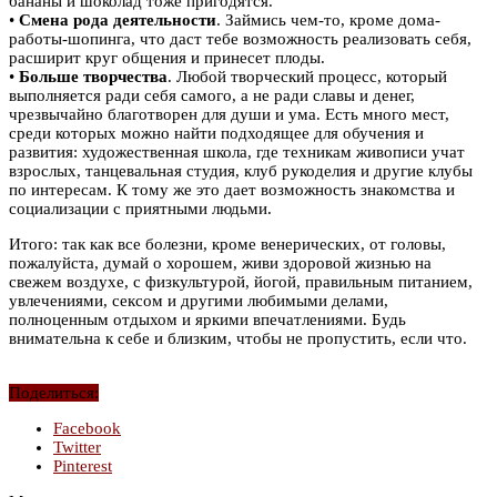
бананы и шоколад тоже пригодятся.
•
Смена рода деятельности
. Займись чем-то, кроме дома-
работы-шопинга, что даст тебе возможность реализовать себя,
расширит круг общения и принесет плоды.
•
Больше творчества
. Любой творческий процесс, который
выполняется ради себя самого, а не ради славы и денег,
чрезвычайно благотворен для души и ума. Есть много мест,
среди которых можно найти подходящее для обучения и
развития: художественная школа, где техникам живописи учат
взрослых, танцевальная студия, клуб рукоделия и другие клубы
по интересам. К тому же это дает возможность знакомства и
социализации с приятными людьми.
Итого: так как все болезни, кроме венерических, от головы,
пожалуйста, думай о хорошем, живи здоровой жизнью на
свежем воздухе, с физкультурой, йогой, правильным питанием,
увлечениями, сексом и другими любимыми делами,
полноценным отдыхом и яркими впечатлениями. Будь
внимательна к себе и близким, чтобы не пропустить, если что.
Поделиться:
Facebook
Twitter
Pinterest