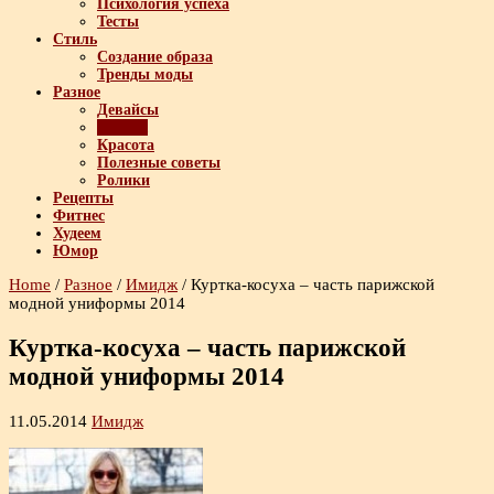
Психология успеха
Тесты
Стиль
Создание образа
Тренды моды
Разное
Девайсы
Имидж
Красота
Полезные советы
Ролики
Рецепты
Фитнес
Худеем
Юмор
Home
/
Разное
/
Имидж
/
Куртка-косуха – часть парижской
модной униформы 2014
Куртка-косуха – часть парижской
модной униформы 2014
11.05.2014
Имидж