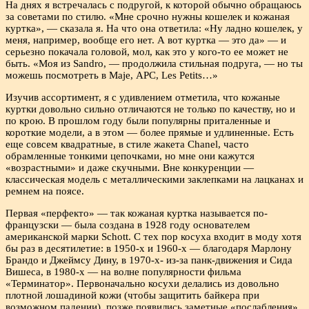
На днях я встречалась с подругой, к которой обычно обращаюсь
за советами по стилю. «Мне срочно нужны кошелек и кожаная
куртка», — сказала я. На что она ответила: «Ну ладно кошелек, у
меня, например, вообще его нет. А вот куртка — это да» — и
серьезно покачала головой, мол, как это у кого-то ее может не
быть. «Моя из Sandro, — продолжила стильная подруга, — но ты
можешь посмотреть в Maje, АРС, Les Petits…»
Изучив ассортимент, я с удивлением отметила, что кожаные
куртки довольно сильно отличаются не только по качеству, но и
по крою. В прошлом году были популярны приталенные и
короткие модели, а в этом — более прямые и удлиненные. Есть
еще совсем квадратные, в стиле жакета Chanel, часто
обрамленные тонкими цепочками, но мне они кажутся
«возрастными» и даже скучными. Вне конкуренции —
классическая модель с металлическими заклепками на лацканах и
ремнем на поясе.
Первая «перфекто» — так кожаная куртка называется по-
французски — была создана в 1928 году основателем
американской марки Schott. С тех пор косуха входит в моду хотя
бы раз в десятилетие: в 1950-х и 1960-х — благодаря Марлону
Брандо и Джеймсу Дину, в 1970-х- из-за панк-движения и Сида
Вишеса, в 1980-х — на волне популярности фильма
«Терминатор». Первоначально косухи делались из довольно
плотной лошадиной кожи (чтобы защитить байкера при
возможном падении), позже появились заметные «послабления».