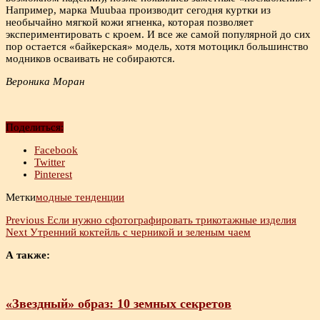
Например, марка Muubaa производит сегодня куртки из
необычайно мягкой кожи ягненка, которая позволяет
экспериментировать с кроем. И все же самой популярной до сих
пор остается «байкерская» модель, хотя мотоцикл большинство
модников осваивать не собираются.
Вероника Моран
Поделиться:
Facebook
Twitter
Pinterest
Метки
модные тенденции
Previous
Если нужно сфотографировать трикотажные изделия
Next
Утренний коктейль с черникой и зеленым чаем
А также:
«Звездный» образ: 10 земных секретов