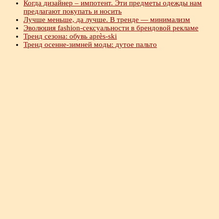
Когда дизайнер – импотент. Эти предметы одежды нам
предлагают покупать и носить
Лучше меньше, да лучше. В тренде — минимализм
Эволюция fashion-сексуальности в брендовой рекламе
Тренд сезона: обувь après-ski
Тренд осенне-зимней моды: дутое пальто