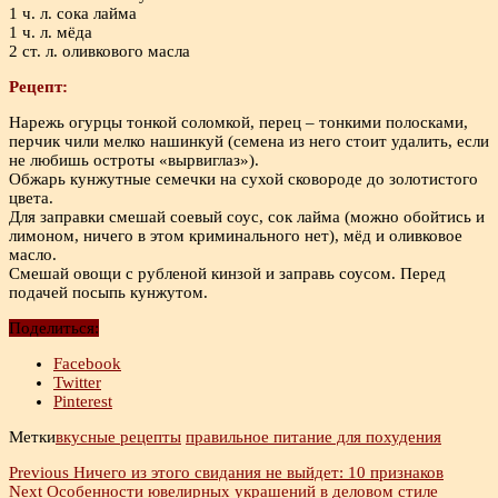
1 ч. л. сока лайма
1 ч. л. мёда
2 ст. л. оливкового масла
Рецепт:
Нарежь огурцы тонкой соломкой, перец – тонкими полосками,
перчик чили мелко нашинкуй (семена из него стоит удалить, если
не любишь остроты «вырвиглаз»).
Обжарь кунжутные семечки на сухой сковороде до золотистого
цвета.
Для заправки смешай соевый соус, сок лайма (можно обойтись и
лимоном, ничего в этом криминального нет), мёд и оливковое
масло.
Смешай овощи с рубленой кинзой и заправь соусом. Перед
подачей посыпь кунжутом.
Поделиться:
Facebook
Twitter
Pinterest
Метки
вкусные рецепты
правильное питание для похудения
Previous
Ничего из этого свидания не выйдет: 10 признаков
Next
Особенности ювелирных украшений в деловом стиле