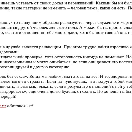
ачинаешь уставать от своих досад и переживаний. Какими бы ни был
ению, такие паттерны не изменить – человек таков, каков он есть. 
мают, что наилучшим образом реализуются через служение и жертве
новится другой человек женского пола. А может быть, просто слож
шо, если эти отношения тебе много дают, хотя бы позитивный опыт. 
 в дружбе является решающим. При этом трудно найти взрослую же
одругами.
щательной проверке, хотя осторожность никогда не помешает. Но е
и несовершенны и могут ошибаться, но если они делают это постоя
атегории друзей в другую категорию.
вь без секса». Когда мы любим, мы готовы на всё. И то, здоровы 
авляет кого-то страдать. Если ты чувствуешь, что подруга тобой ма
вничать, гневаться, плакать, если в результате отношений с ней у
 «выздороветь», еще очень долго будешь отходить. Но хочешь ты б
передай!
r.ru
обязательна!