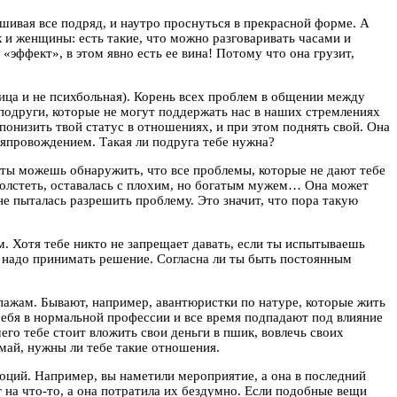
ивая все подряд, и наутро проснуться в прекрасной форме. А
к и женщины: есть такие, что можно разговаривать часами и
 «эффект», в этом явно есть ее вина! Потому что она грузит,
ница и не психбольная). Корень всех проблем в общении между
подруги, которые не могут поддержать нас в наших стремлениях
понизить твой статус в отношениях, и при этом поднять свой. Она
япровождением. Такая ли подруга тебе нужна?
ты можешь обнаружить, что все проблемы, которые не дают тебе
 толстеть, оставалась с плохим, но богатым мужем… Она может
не пыталась разрешить проблему. Это значит, что пора такую
. Хотя тебе никто не запрещает давать, если ты испытываешь
, надо принимать решение. Согласна ли ты быть постоянным
ажам. Бывают, например, авантюристки по натуре, которые жить
себя в нормальной профессии и все время подпадают под влияние
его тебе стоит вложить свои деньги в пшик, вовлечь своих
умай, нужны ли тебе такие отношения.
оций. Например, вы наметили мероприятие, а она в последний
г на что-то, а она потратила их бездумно. Если подобные вещи