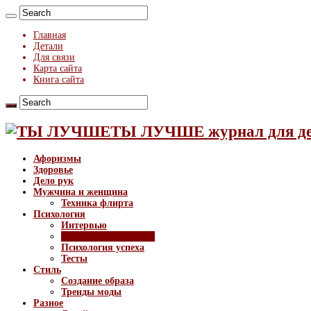
Главная
Детали
Для связи
Карта сайта
Книга сайта
ТЫ ЛУЧШЕ журнал для д
Афоризмы
Здоровье
Дело рук
Мужчина и женщина
Техника флирта
Психология
Интервью
Психология общения
Психология успеха
Тесты
Стиль
Создание образа
Тренды моды
Разное