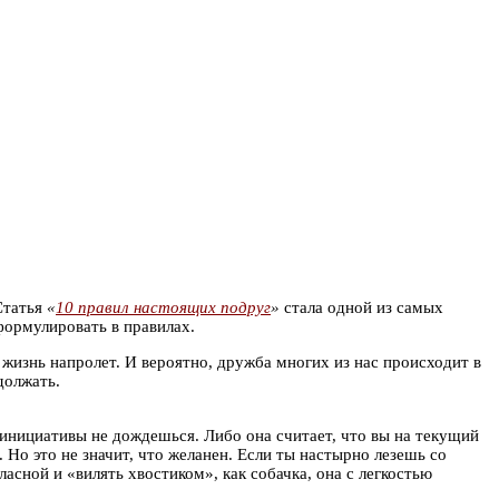
Статья
«
10 правил настоящих подруг
»
стала одной из самых
формулировать в правилах.
ю жизнь напролет. И вероятно, дружба многих из нас происходит в
должать.
 инициативы не дождешься. Либо она считает, что вы на текущий
 Но это не значит, что желанен. Если ты настырно лезешь со
асной и «вилять хвостиком», как собачка, она с легкостью