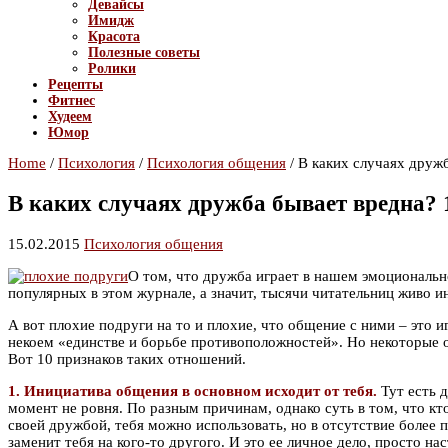
Девайсы
Имидж
Красота
Полезные советы
Ролики
Рецепты
Фитнес
Худеем
Юмор
Home
/
Психология
/
Психология общения
/
В каких случаях дружб
В каких случаях дружба бывает вредна? 
15.02.2015
Психология общения
О том, что дружба играет в нашем эмоциональн
популярных в этом журнале, а значит, тысячи читательниц живо и
А вот плохие подруги на то и плохие, что общение с ними – это иг
некоем «единстве и борьбе противоположностей». Но некоторые о
Вот 10 признаков таких отношений.
1. Инициатива общения в основном исходит от тебя.
Тут есть д
момент не ровня. По разным причинам, однако суть в том, что кто
своей дружбой, тебя можно использовать, но в отсутствие более п
заменит тебя на кого-то другого. И это ее личное дело, просто н