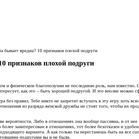
а бывает вредна? 10 признаков плохой подруги
10 признаков плохой подруги
ом и физическом благополучии не последнюю роль, нам известно. 
нтересует, как это – быть хорошей подругой. И это вполне можно с
ра без правил. Тебе никто не запретит вступать в эту игру хоть вс
тношения из разряда женской дружбы не стоят того, чтобы их про
ве вероятности. Либо в отношениях она вообще пассивна, и от нее
 более заинтересован в отношениях, тот более безотказен и удобен.
одходящего варианта. А как только ты перестанешь быть на все согл
астоящими подругами вы и не были.