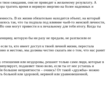
и твои ожидания, они не приводят к желаемому результату. А
Пора тратить время и нервную энергию на более надежных и
нность. В их жизни обязательно находится объект, на который
илось так, что ты подпала под влияние чьей-то женской личности,
Но они могут привести и к печальному для тебя итогу. Когда ты
нщину, которую бы ни разу не предали, не разгласили ее
сли та, кто имеет доступ к твоей личной жизни, перестала
нно и жестоко, мы должны честно сказать им о том, что нас ранит
их отношения или нездоровы, решают только сами люди, которые в
нипулирует, подавляет твою волю, если ты от нее устаешь и
 тебя большие неприятности – очнись! От такой «дружбы» можно
ыть больной или здоровой, нервной или уравновешенной,