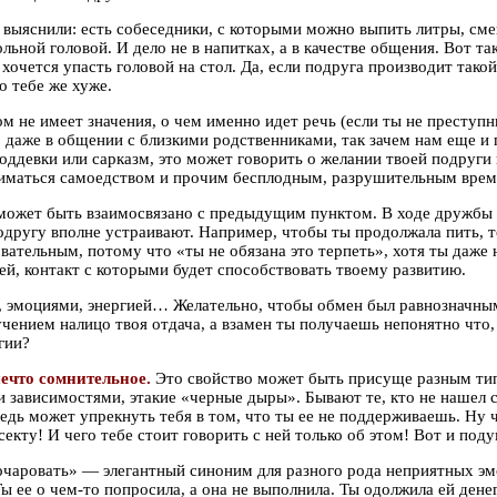
ыяснили: есть собеседники, с которыми можно выпить литры, смеш
ьной головой. И дело не в напитках, а в качестве общения. Вот та
хочется упасть головой на стол. Да, если подруга производит такой
о тебе же хуже.
ом не имеет значения, о чем именно идет речь (если ты не преступ
 даже в общении с близкими родственниками, так зачем нам еще и 
поддевки или сарказм, это может говорить о желании твоей подруги 
заниматься самоедством и прочим бесплодным, разрушительным врем
ожет быть взаимосвязано с предыдущим пунктом. В ходе дружбы 
подругу вполне устраивают. Например, чтобы ты продолжала пить,
вательным, потому что «ты не обязана это терпеть», хотя ты даже 
ей, контакт с которыми будет способствовать твоему развитию.
, эмоциями, энергией… Желательно, чтобы обмен был равнозначным
учением налицо твоя отдача, а взамен ты получаешь непонятно что
гии?
 нечто сомнительное.
Это свойство может быть присуще разным тип
 зависимостями, этакие «черные дыры». Бывают те, кто не нашел 
едь может упрекнуть тебя в том, что ты ее не поддерживаешь. Ну ч
секту! И чего тебе стоит говорить с ней только об этом! Вот и под
очаровать» — элегантный синоним для разного рода неприятных эм
Ты ее о чем-то попросила, а она не выполнила. Ты одолжила ей дене