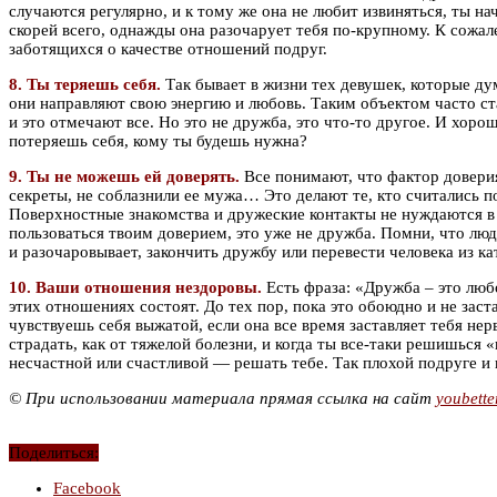
случаются регулярно, и к тому же она не любит извиняться, ты н
скорей всего, однажды она разочарует тебя по-крупному. К сожал
заботящихся о качестве отношений подруг.
8. Ты теряешь себя.
Так бывает в жизни тех девушек, которые ду
они направляют свою энергию и любовь. Таким объектом часто ста
и это отмечают все. Но это не дружба, это что-то другое. И хоро
потеряешь себя, кому ты будешь нужна?
9. Ты не можешь ей доверять.
Все понимают, что фактор доверия
секреты, не соблазнили ее мужа… Это делают те, кто считались п
Поверхностные знакомства и дружеские контакты не нуждаются в т
пользоваться твоим доверием, это уже не дружба. Помни, что люд
и разочаровывает, закончить дружбу или перевести человека из к
10. Ваши отношения нездоровы.
Есть фраза: «Дружба – это любо
этих отношениях состоят. До тех пор, пока это обоюдно и не заст
чувствуешь себя выжатой, если она все время заставляет тебя нер
страдать, как от тяжелой болезни, и когда ты все-таки решишься
несчастной или счастливой — решать тебе. Так плохой подруге и 
© При использовании материала прямая ссылка на сайт
youbette
Поделиться:
Facebook