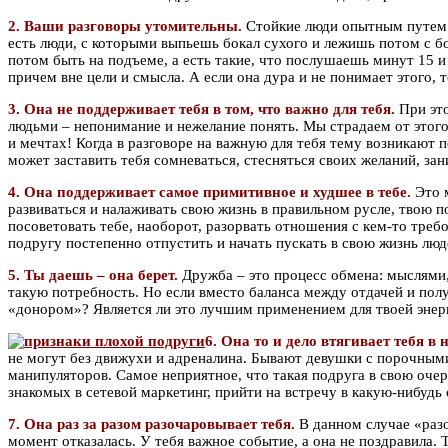
2. Ваши разговоры утомительны.
Стойкие люди опытным путем в
есть люди, с которыми выпьешь бокал сухого и лежишь потом с бол
потом быть на подъеме, а есть такие, что послушаешь минут 15 и 
причем вне цели и смысла. А если она дура и не понимает этого, т
3. Она не поддерживает тебя в том, что важно для тебя.
При эт
людьми – непонимание и нежелание понять. Мы страдаем от этого
и мечтах! Когда в разговоре на важную для тебя тему возникают 
может заставить тебя сомневаться, стесняться своих желаний, 
4. Она поддерживает самое примитивное и худшее в тебе.
Это м
развиваться и налаживать свою жизнь в правильном русле, твою 
посоветовать тебе, наоборот, разорвать отношения с кем-то требо
подругу постепенно отпустить и начать пускать в свою жизнь люд
5. Ты даешь – она берет.
Дружба – это процесс обмена: мыслями
такую потребность. Но если вместо баланса между отдачей и пол
«донором»? Является ли это лучшим применением для твоей энер
6. Она то и дело втягивает тебя в
не могут без движухи и адреналина. Бывают девушки с порочными
манипуляторов. Самое неприятное, что такая подруга в свою очер
знакомых в сетевой маркетинг, прийти на встречу в какую-нибудь 
7. Она раз за разом разочаровывает тебя.
В данном случае «раз
момент отказалась. У тебя важное событие, а она не поздравила. 