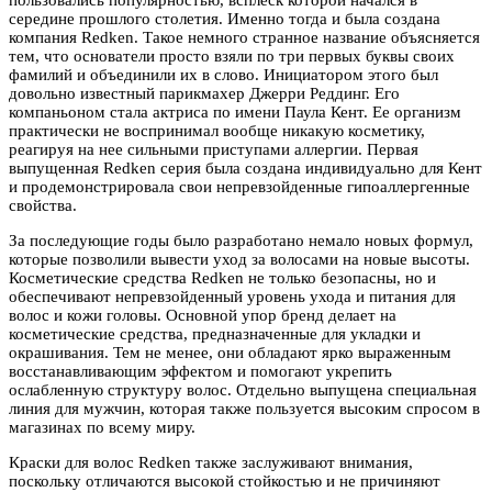
середине прошлого столетия. Именно тогда и была создана
компания Redken. Такое немного странное название объясняется
тем, что основатели просто взяли по три первых буквы своих
фамилий и объединили их в слово. Инициатором этого был
довольно известный парикмахер Джерри Реддинг. Его
компаньоном стала актриса по имени Паула Кент. Ее организм
практически не воспринимал вообще никакую косметику,
реагируя на нее сильными приступами аллергии. Первая
выпущенная Redken серия была создана индивидуально для Кент
и продемонстрировала свои непревзойденные гипоаллергенные
свойства.
За последующие годы было разработано немало новых формул,
которые позволили вывести уход за волосами на новые высоты.
Косметические средства Redken не только безопасны, но и
обеспечивают непревзойденный уровень ухода и питания для
волос и кожи головы. Основной упор бренд делает на
косметические средства, предназначенные для укладки и
окрашивания. Тем не менее, они обладают ярко выраженным
восстанавливающим эффектом и помогают укрепить
ослабленную структуру волос. Отдельно выпущена специальная
линия для мужчин, которая также пользуется высоким спросом в
магазинах по всему миру.
Краски для волос Redken также заслуживают внимания,
поскольку отличаются высокой стойкостью и не причиняют