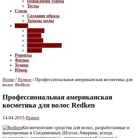
Психология успеха
Тесты
Стиль
Создание образа
Тренды моды
Разное
Девайсы
Имидж
Красота
Полезные советы
Ролики
Рецепты
Фитнес
Худеем
Юмор
Home
/
Разное
/
Профессиональная американская косметика для
волос Redken
Профессиональная американская
косметика для волос Redken
14.04.2015
Разное
Косметические средства для волос, разработанные и
выпущенные в Соединенных Штатах Америки, всегда
пользовались популярностью, всплеск которой начался в