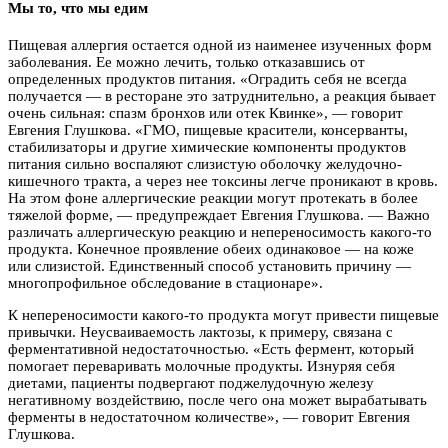
Мы то, что мы едим
Пищевая аллергия остается одной из наименее изученных форм
заболевания. Ее можно лечить, только отказавшись от
определенных продуктов питания. «Оградить себя не всегда
получается — в ресторане это затруднительно, а реакция бывает
очень сильная: спазм бронхов или отек Квинке», — говорит
Евгения Глушкова. «ГМО, пищевые красители, консерванты,
стабилизаторы и другие химические компоненты продуктов
питания сильно воспаляют слизистую оболочку желудочно-
кишечного тракта, а через нее токсины легче проникают в кровь.
На этом фоне аллергические реакции могут протекать в более
тяжелой форме, — предупреждает Евгения Глушкова. — Важно
различать аллергическую реакцию и непереносимость какого-то
продукта. Конечное проявление обеих одинаковое — на коже
или слизистой. Единственный способ установить причину —
многопрофильное обследование в стационаре».
К непереносимости какого-то продукта могут привести пищевые
привычки. Неусваиваемость лактозы, к примеру, связана с
ферментативной недостаточностью. «Есть фермент, который
помогает переваривать молочные продукты. Изнуряя себя
диетами, пациенты подвергают поджелудочную железу
негативному воздействию, после чего она может вырабатывать
ферменты в недостаточном количестве», — говорит Евгения
Глушкова.