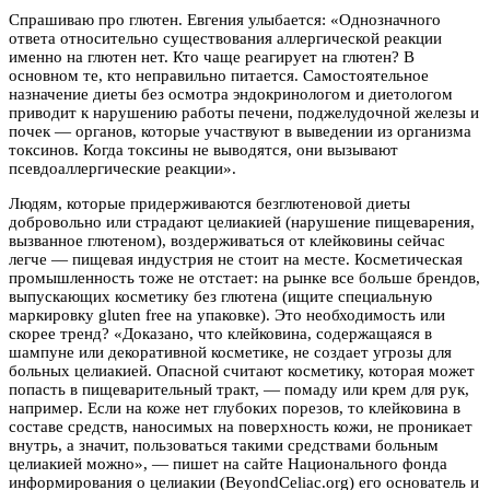
Спрашиваю про глютен. Евгения улыбается: «Однозначного
ответа относительно существования аллергической реакции
именно на глютен нет. Кто чаще реагирует на глютен? В
основном те, кто неправильно питается. Самостоятельное
назначение диеты без осмотра эндокринологом и диетологом
приводит к нарушению работы печени, поджелудочной железы и
почек — органов, которые участвуют в выведении из организма
токсинов. Когда токсины не выводятся, они вызывают
псевдоаллергические реакции».
Людям, которые придерживаются безглютеновой диеты
добровольно или страдают целиакией (нарушение пищеварения,
вызванное глютеном), воздерживаться от клейковины сейчас
легче — пищевая индустрия не стоит на месте. Косметическая
промышленность тоже не отстает: на рынке все больше брендов,
выпускающих косметику без глютена (ищите специальную
маркировку gluten free на упаковке). Это необходимость или
скорее тренд? «Доказано, что клейковина, содержащаяся в
шампуне или декоративной косметике, не создает угрозы для
больных целиакией. Опасной считают косметику, которая может
попасть в пищеварительный тракт, — помаду или крем для рук,
например. Если на коже нет глубоких порезов, то клейковина в
составе средств, наносимых на поверхность кожи, не проникает
внутрь, а значит, пользоваться такими средствами больным
целиакией можно», — пишет на сайте Национального фонда
информирования о целиакии (BeyondCeliac.org) его основатель и