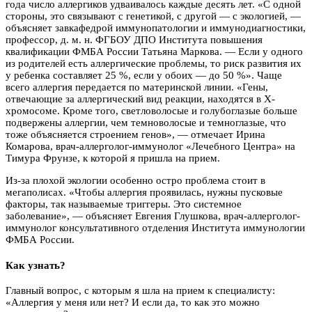
года число аллергиков удваивалось каждые десять лет. «С одной
стороны, это связывают с генетикой, с другой — с экологией, —
объясняет завкафедрой иммунопатологии и иммунодиагностики,
профессор, д. м. н. ФГБОУ ДПО Института повышения
квалификации ФМБА России Татьяна Маркова. — Если у одного
из родителей есть аллергические проблемы, то риск развития их
у ребенка составляет 25 %, если у обоих — до 50 %». Чаще
всего аллергия передается по материнской линии. «Гены,
отвечающие за аллергический вид реакции, находятся в Х-
хромосоме. Кроме того, светловолосые и голубоглазые больше
подвержены аллергии, чем темноволосые и темноглазые, что
тоже объясняется строением генов», — отмечает Ирина
Комарова, врач-аллерголог-иммунолог «Лечебного Центра» на
Тимура Фрунзе, к которой я пришла на прием.
Из-за плохой экологии особенно остро проблема стоит в
мегаполисах. «Чтобы аллергия проявилась, нужны пусковые
факторы, так называемые триггеры. Это системное
заболевание», — объясняет Евгения Глушкова, врач-аллерголог-
иммунолог консультативного отделения Института иммунологии
ФМБА России.
Как узнать?
Главный вопрос, с которым я шла на прием к специалисту:
«Аллергия у меня или нет? И если да, то как это можно