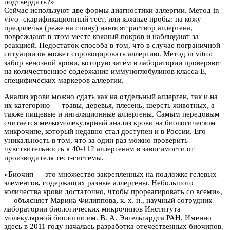
подтвердить?»
Сейчас используют две формы диагностики аллергии. Метод in
vivo -скарификационный тест, или кожные пробы: на кожу
предплечья (реже на спину) наносят раствор аллергена,
повреждают в этом месте кожный покров и наблюдают за
реакцией. Недостаток способа в том, что в случае пограничной
ситуации он может спровоцировать аллергию. Метод in vitro:
забор венозной крови, которую затем в лаборатории проверяют
на количественное содержание иммуноглобулинов класса Е,
специфических маркеров аллергии.
Анализ крови можно сдать как на отдельный аллерген, так и на
их категорию — травы, деревья, плесень, шерсть животных, а
также пищевые и ингаляционные аллергены. Самым передовым
считается мелкомолекулярный анализ крови на биологическом
микрочипе, который недавно стал доступен и в России. Его
уникальность в том, что за один раз можно проверить
чувствительность к 40-112 аллергенам в зависимости от
производителя тест-системы.
«Биочип — это множество закрепленных на подложке гелевых
элементов, содержащих разные аллергены. Небольшого
количества крови достаточно, чтобы прореагировать со всеми»,
— объясняет Марина Филиппова, к. х. н., научный сотрудник
лаборатории биологических микрочипов Института
молекулярной биологии им. В. А. Энгельгардта РАН. Именно
здесь в 2011 году началась разработка отечественных биочипов.