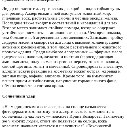
Лидер по частоте аллергических реакций — водостойкая тушь
для ресниц. Аллергенами в ней выступают животный жир,
пчелиный воск, растительные смолы и черные оксиды железа.
Последние также входят в состав теней и карандашей для век.
Второе место занимают стойкие помады, которые содержат
устойчивые пигменты — анилиновые краски. Чем ярче помада,
тем больше в ней агрессивных составляющих. Замыкают тройку
лидеров маски и сыворотки для лица с высокой концентрацией
активных компонентов, в том числе растительного и животного
происхождения. Среди наиболее аллергенных — эфирные масла
цитрусовых, ланолин, желатин и цистеин (серосодержащая
аминокислота, получаемая из утиных перьев, конского волоса,
свиной щетины, копыт и мочевины). Спровоцировать внезапную
аллергическую реакцию на косметику может острая, жареная и
жирная пища, кофеин, алкоголь. Кроме того, на иммунитет
влияет прием антибиотиков, нарушение гормонального фона,
обмена веществ и состава крови.
Солнечный удар
«На медицинском языке аллергия на солнце называется
фотодерматитом, потому что аллергического компонента в
солнечных лучах нет», — поясняет Ирина Комарова. Так почему
же у многих людей, стоит им появиться на солнце, кожа
краснеет, начинает чесаться и шелушиться? «Токсической