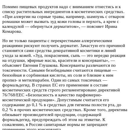
Помимо пищевых продуктов надо с вниманием отнестись и к
списку растительных ингредиентов в косметических средствах.
«При аллергии на сорные травы, например, шампунь с отваром
ромашки может вызвать зуд кожи головы и перхоть, а крем с
календулой — обернуться дерматитом», — поясняет Ирина
Комарова.
Но не только пациенты с перекрестными аллергическими
реакциями рискуют получить дерматит. Зачастую его причиной
становятся сами средства декоративной косметики и линий
ухода за кожей. «Зуд, покраснения, сыпь — это нередко реакция
на отдушки, эфирные масла, красители и консерванты», —
объясняет Евгения Глушкова. Консерванты различаются по
токсичности. Самыми безобидными считаются пищевые —
бензойная и сорбиновая кислоты, их соли и близкие к ним
пропил- и метилпарабен. Один из самых токсичных —
формальдегид. В странах ЕС его применение в составе
косметических средств строго регламентировано директивой
76/768/EEC «Безопасность и качество парфюмерно-
косметической продукции». Допустимым считается его
содержание до 0,1 % в средствах для гигиены полости рта, до
0,2 % в прочих косметических средствах. Кроме того, директива
обязывает производителей продукции, содержащей
формальдегид, предупреждать об этом на этикетке. К
сожалению, в России санитарные нормы не запрещают
применение этого консерванта.