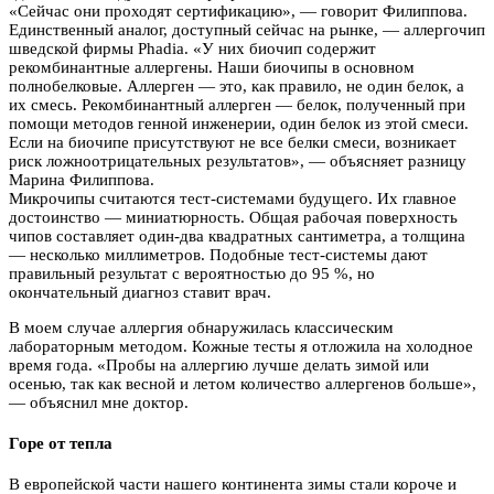
«Сейчас они проходят сертификацию», — говорит Филиппова.
Единственный аналог, доступный сейчас на рынке, — аллергочип
шведской фирмы Phadia. «У них биочип содержит
рекомбинантные аллергены. Наши биочипы в основном
полнобелковые. Аллерген — это, как правило, не один белок, а
их смесь. Рекомбинантный аллерген — белок, полученный при
помощи методов генной инженерии, один белок из этой смеси.
Если на биочипе присутствуют не все белки смеси, возникает
риск ложноотрицательных результатов», — объясняет разницу
Марина Филиппова.
Микрочипы считаются тест-системами будущего. Их главное
достоинство — миниатюрность. Общая рабочая поверхность
чипов составляет один-два квадратных сантиметра, а толщина
— несколько миллиметров. Подобные тест-системы дают
правильный результат с вероятностью до 95 %, но
окончательный диагноз ставит врач.
В моем случае аллергия обнаружилась классическим
лабораторным методом. Кожные тесты я отложила на холодное
время года. «Пробы на аллергию лучше делать зимой или
осенью, так как весной и летом количество аллергенов больше»,
— объяснил мне доктор.
Горе от тепла
В европейской части нашего континента зимы стали короче и