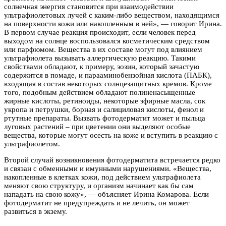
солнечная энергия становится при взаимодействии
ультрафиолетовых лучей с каким-либо веществом, находящимся
на поверхности кожи или накопленным в ней», — говорит Ирина.
В первом случае реакция происходит, если человек перед
выходом на солнце воспользовался косметическим средством
или парфюмом. Вещества в их составе могут под влиянием
ультрафиолета вызывать аллергическую реакцию. Такими
свойствами обладают, к примеру, эозин, который зачастую
содержится в помаде, и парааминобензойная кислота (ПАБК),
входящая в состав некоторых солнцезащитных кремов. Кроме
того, подобным действием обладают полиненасыщенные
жирные кислоты, ретиноиды, некоторые эфирные масла, сок
укропа и петрушки, борная и салициловая кислоты, фенол и
ртутные препараты. Вызвать фотодерматит может и пыльца
луговых растений – при цветении они выделяют особые
вещества, которые могут осесть на коже и вступить в реакцию с
ультрафиолетом.
Второй случай возникновения фотодерматита встречается редко
и связан с обменными и имунными нарушениями. «Вещества,
накопленные в клетках кожи, под действием ультрафиолета
меняют свою структуру, и организм начинает как бы сам
нападать на свою кожу», — объясняет Ирина Комарова. Если
фотодерматит не предупреждать и не лечить, он может
развиться в экзему.