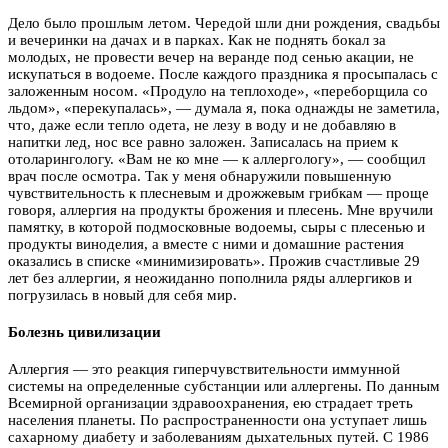
Дело было прошлым летом. Чередой шли дни рождения, свадьбы
и вечеринки на дачах и в парках. Как не поднять бокал за
молодых, не провести вечер на веранде под сенью акации, не
искупаться в водоеме. После каждого праздника я просыпалась с
заложенным носом. «Продуло на теплоходе», «переборщила со
льдом», «перекупалась», — думала я, пока однажды не заметила,
что, даже если тепло одета, не лезу в воду и не добавляю в
напитки лед, нос все равно заложен. Записалась на прием к
отоларингологу. «Вам не ко мне — к аллергологу», — сообщил
врач после осмотра. Так у меня обнаружили повышенную
чувствительность к плесневым и дрожжевым грибкам — проще
говоря, аллергия на продукты брожения и плесень. Мне вручили
памятку, в которой подмосковные водоемы, сыры с плесенью и
продукты виноделия, а вместе с ними и домашние растения
оказались в списке «минимизировать». Прожив счастливые 29
лет без аллергии, я неожиданно пополнила ряды аллергиков и
погрузилась в новый для себя мир.
Болезнь цивилизации
Аллергия — это реакция гиперчувствительности иммунной
системы на определенные субстанции или аллергены. По данным
Всемирной организации здравоохранения, ею страдает треть
населения планеты. По распространенности она уступает лишь
сахарному диабету и заболеваниям дыхательных путей. С 1986