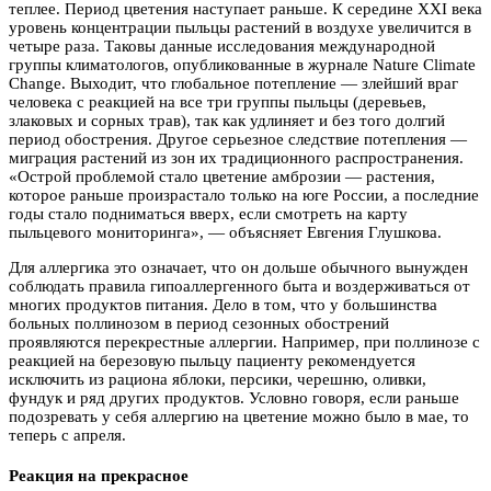
теплее. Период цветения наступает раньше. К середине XXI века
уровень концентрации пыльцы растений в воздухе увеличится в
четыре раза. Таковы данные исследования международной
группы климатологов, опубликованные в журнале Nature Climate
Change. Выходит, что глобальное потепление — злейший враг
человека с реакцией на все три группы пыльцы (деревьев,
злаковых и сорных трав), так как удлиняет и без того долгий
период обострения. Другое серьезное следствие потепления —
миграция растений из зон их традиционного распространения.
«Острой проблемой стало цветение амброзии — растения,
которое раньше произрастало только на юге России, а последние
годы стало подниматься вверх, если смотреть на карту
пыльцевого мониторинга», — объясняет Евгения Глушкова.
Для аллергика это означает, что он дольше обычного вынужден
соблюдать правила гипоаллергенного быта и воздерживаться от
многих продуктов питания. Дело в том, что у большинства
больных поллинозом в период сезонных обострений
проявляются перекрестные аллергии. Например, при поллинозе с
реакцией на березовую пыльцу пациенту рекомендуется
исключить из рациона яблоки, персики, черешню, оливки,
фундук и ряд других продуктов. Условно говоря, если раньше
подозревать у себя аллергию на цветение можно было в мае, то
теперь с апреля.
Реакция на прекрасное