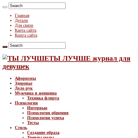
Главная
Детали
Для связи
Карта сайта
Книга сайта
ТЫ ЛУЧШЕ журнал для
девушек
Афоризмы
Здоровье
Дело рук
Мужчина и женщина
Техника флирта
Психология
Интервью
Психология общения
Психология успеха
Тесты
Стиль
Создание образа
Тренды моды