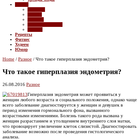
Разное
Девайсы
Имидж
Красота
Полезные советы
Ролики
Рецепты
Фитнес
Худеем
Юмор
Home
/
Разное
/
Что такое гиперплазия эндометрия?
Что такое гиперплазия эндометрия?
26.08.2016
Разное
Гиперплазия эндометрия может проявиться у
женщин любого возраста и социального положения, однако чаще
всего заболевание диагностируется у женщин и девушек в
период изменения гормонального фона, вызванного
возрастными изменениями. Болезнь такого рода вызвана у
женщин разрастанием и утолщением внутреннего слоя матки,
что провоцирует увеличение клеток слизистой. Диагностировать
заболевание возможно после проведения гистологического
анализа.