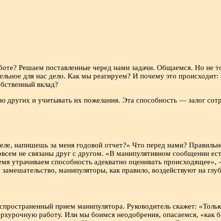
боте? Решаем поставленные черед нами задачи. Общаемся. Но не то
ельное для нас дело. Как мы реагируем? И почему это происходит
обственный вклад?
 других и учитывать их пожелания. Эта способность — залог сотр
еле, напишешь за меня годовой отчет?» Что перед нами? Правильно
овсем не связаны друг с другом. «В манипулятивном сообщении есть 
ремя утрачиваем способность адекватно оценивать происходящее»,
 замешательство, манипуляторы, как правило, воздействуют на гл
спространенный прием манипулятора. Руководитель скажет: «Тольк
ерхурочную работу. Или мы боимся неодобрения, опасаемся, «как 