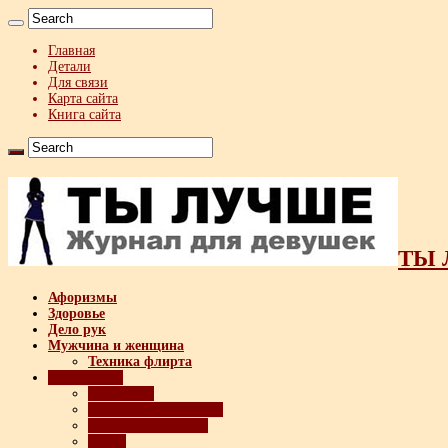
Главная
Детали
Для связи
Карта сайта
Книга сайта
ТЫ 
Афоризмы
Здоровье
Дело рук
Мужчина и женщина
Техника флирта
Психология
Интервью
Психология общения
Психология успеха
Тесты