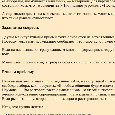
«Безобразие, возмущается начальник, — материалы для партнеров 
состоянии хоть что-то закончить?!» Или неявно угрожает: «Посл
А еще можно давить на коллективизм, ответственность, манить 
что такие рычаги существуют.
Задание на скорость
Другие манипулятивные приемы тоже опираются на естественные 
Поэтому, когда нам неожиданно сообщают, что некое дело нужно с
Если на нас выливают сразу слишком много информации, которую 
воле.
Манипулятор почти всегда требует скорости и срочности: он пыта
Решаем проблему
Первый шаг — осознать происходящее: «Ага, манипуляция!» Распо
свобода выбора, как поступить. «В любом общении будьте внимат
Наумова. — Вы разговариваете с начальником, коллегой и внезап
эмоции искусственно спровоцированы, и это главный признак ман
Если рычаг манипулятора — наши эмоции и растерянность, то спо
Итак, что нужно делать: