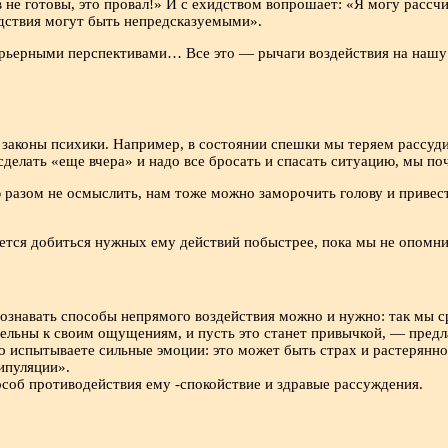
не готовы, это провал!» И с ехидством вопрошает: «Я могу рассчит
едствия могут быть непредсказуемыми».
карьерными перспективами… Все это — рычаги воздействия на нашу
законы психики. Например, в состоянии спешки мы теряем рассуд
делать «еще вчера» и надо все бросать и спасать ситуацию, мы поч
разом не осмыслить, нам тоже можно заморочить голову и привест
ется добиться нужных ему действий побыстрее, пока мы не опомнил
знавать способы непрямого воздействия можно и нужно: так мы сра
ельны к своим ощущениям, и пусть это станет привычкой, — предла
но испытываете сильные эмоции: это может быть страх и растерянно
ипуляции».
соб противодействия ему -спокойствие и здравые рассуждения.