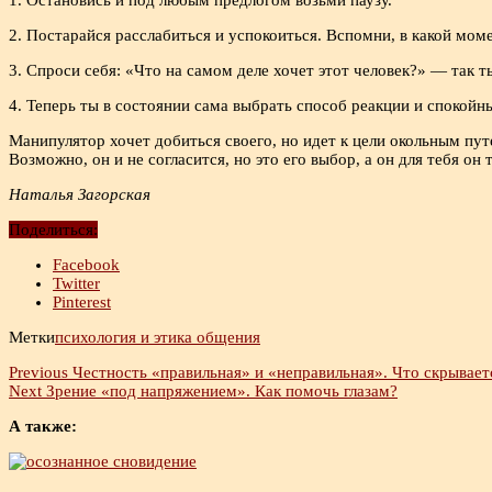
1. Остановись и под любым предлогом возьми паузу.
2. Постарайся расслабиться и успокоиться. Вспомни, в какой мом
3. Спроси себя: «Что на самом деле хочет этот человек?» — так 
4. Теперь ты в состоянии сама выбрать способ реакции и спокойн
Манипулятор хочет добиться своего, но идет к цели окольным пу
Возможно, он и не согласится, но это его выбор, а он для тебя он 
Наталья Загорская
Поделиться:
Facebook
Twitter
Pinterest
Метки
психология и этика общения
Previous
Честность «правильная» и «неправильная». Что скрываетс
Next
Зрение «под напряжением». Как помочь глазам?
А также: